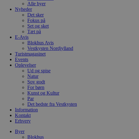
Alle byer
Nyheder
Det sker
Fokus på
Set og sket
Tæt på
E-Avis
Blokhus Avis
Vestkysten Nordjylland
Turistmagasinet
Events
Oplevelser
Ud og spise
Natur
Sov godt
For børn
Kunst og Kultur
Par
Det bedste fra Vestkysten
Information
Kontakt
Erhverv
Byer
Blokhus