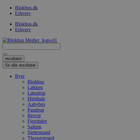
Videre
Blokhus.dk
til
Erhverv
indhold
Blokhus.dk
Erhverv
Search
...
resultater
Se alle resultater
Byer
Blokhus
Løkken
Lønstrup
Hirtshals
Aabybro
Pandrup
Brovst
Fjerritslev
Saltum
Slettestrand
Thorupstrand