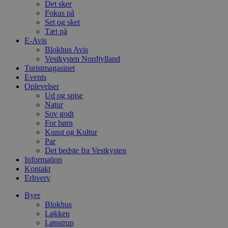
a
Det sker
b
Fokus på
s
e
Set og sket
i
Tæt på
d
E-Avis
o
Blokhus Avis
v
b
Vestkysten Nordjylland
D
Turistmagasinet
e
Events
g
n
Oplevelser
h
Ud og spise
b
Natur
s
Sov godt
w
e
For børn
e
Kunst og Kultur
o
Par
l
e
Det bedste fra Vestkysten
m
Information
Kontakt
CookieScriptConsent
4 uger 2
D
CookieScript
Erhverv
dage
b
blokhus.dk
C
S
Byer
t
Blokhus
h
Løkken
p
s
Lønstrup