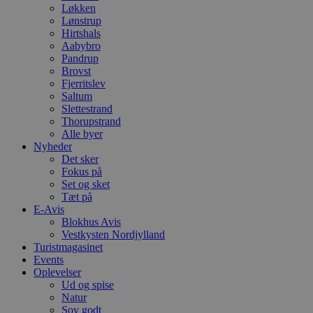
Løkken
Lønstrup
Hirtshals
Aabybro
Pandrup
Brovst
Fjerritslev
Saltum
Slettestrand
Thorupstrand
Alle byer
Nyheder
Det sker
Fokus på
Set og sket
Tæt på
E-Avis
Blokhus Avis
Vestkysten Nordjylland
Turistmagasinet
Events
Oplevelser
Ud og spise
Natur
Sov godt