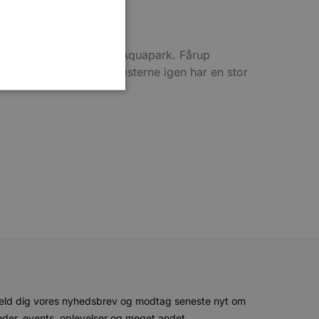
idelse af den populære Aquapark. Fårup
tørste vandland, så gæsterne igen har en stor
ministration. Hjemmesiden
e gange en bruger kan
given periode, der forsøger
misbrug af tjenester.
-sproget. Dette er en
 variabler for
enereret nummer, hvordan
n et godt eksempel er at
 siderne.
eld dig vores nyhedsbrev og modtag seneste nyt om
ten til at huske
der, events, oplevelser og meget andet.