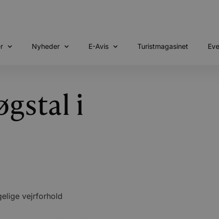
r
Nyheder
E-Avis
Turistmagasinet
Eve
gstal i
elige vejrforhold