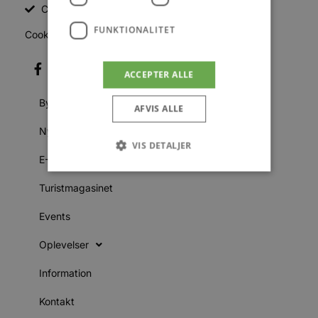
CVR: 26486378
FUNKTIONALITET
Cookiepolitik
ACCEPTER ALLE
Byer
AFVIS ALLE
Nyheder
VIS DETALJER
E-Avis
Turistmagasinet
Absolut nødvendige
Ydeevne
Events
Målretning
Funktionalitet
Oplevelser
Absolut nødvendige cookies muliggør
hjemmesidens grundlæggende funktionalitet
såsom brugerlogin og kontoadministration.
Information
Hjemmesiden kan ikke bruges korrekt uden de
absolut nødvendige cookies.
Kontakt
Udbyder
/