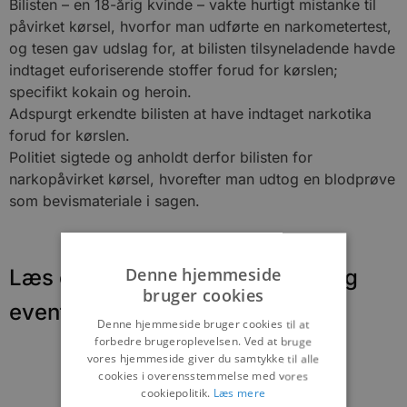
Bilisten – en 18-årig kvinde – vakte hurtigt mistanke til
påvirket kørsel, hvorfor man udførte en narkometertest,
og tesen gav udslag for, at bilisten tilsyneladende havde
indtaget euforiserende stoffer forud for kørslen;
specifikt kokain og heroin.
Adspurgt erkendte bilisten at have indtaget narkotika
forud for kørslen.
Politiet sigtede og anholdt derfor bilisten for
narkopåvirket kørsel, hvorefter man udtog en blodprøve
som bevismateriale i sagen.
Denne hjemmeside
Læs om fantastiske oplevelser og
bruger cookies
events
Denne hjemmeside bruger cookies til at
forbedre brugeroplevelsen. Ved at bruge
vores hjemmeside giver du samtykke til alle
cookies i overensstemmelse med vores
cookiepolitik.
Læs mere