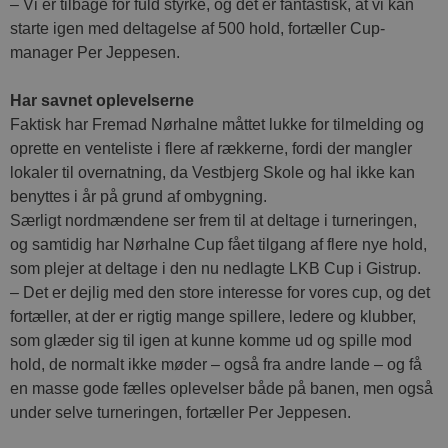
– Vi er tilbage for fuld styrke, og det er fantastisk, at vi kan
starte igen med deltagelse af 500 hold, fortæller Cup-
manager Per Jeppesen.
Har savnet oplevelserne
Faktisk har Fremad Nørhalne måttet lukke for tilmelding og
oprette en venteliste i flere af rækkerne, fordi der mangler
lokaler til overnatning, da Vestbjerg Skole og hal ikke kan
benyttes i år på grund af ombygning.
Særligt nordmændene ser frem til at deltage i turneringen,
og samtidig har Nørhalne Cup fået tilgang af flere nye hold,
som plejer at deltage i den nu nedlagte LKB Cup i Gistrup.
– Det er dejlig med den store interesse for vores cup, og det
fortæller, at der er rigtig mange spillere, ledere og klubber,
som glæder sig til igen at kunne komme ud og spille mod
hold, de normalt ikke møder – også fra andre lande – og få
en masse gode fælles oplevelser både på banen, men også
under selve turneringen, fortæller Per Jeppesen.