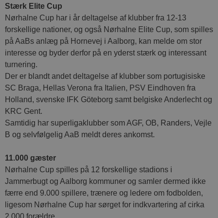
Stærk Elite Cup
Nørhalne Cup har i år deltagelse af klubber fra 12-13
forskellige nationer, og også Nørhalne Elite Cup, som spilles
på AaBs anlæg på Hornevej i Aalborg, kan melde om stor
interesse og byder derfor på en yderst stærk og interessant
turnering.
Der er blandt andet deltagelse af klubber som portugisiske
SC Braga, Hellas Verona fra Italien, PSV Eindhoven fra
Holland, svenske IFK Göteborg samt belgiske Anderlecht og
KRC Gent.
Samtidig har superligaklubber som AGF, OB, Randers, Vejle
B og selvfølgelig AaB meldt deres ankomst.
11.000 gæster
Nørhalne Cup spilles på 12 forskellige stadions i
Jammerbugt og Aalborg kommuner og samler dermed ikke
færre end 9.000 spillere, trænere og ledere om fodbolden,
ligesom Nørhalne Cup har sørget for indkvartering af cirka
2.000 forældre.