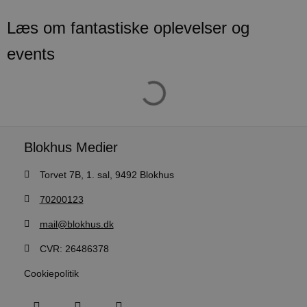
pys_session_limit
.blokhus.dk
59 minutter
D
57
b
Læs om fantastiske oplevelser og
sekunder
b
m
b
events
u
s
s
i
g
d
f
h
y
Blokhus Medier
f
m
t
Torvet 7B, 1. sal, 9492 Blokhus
PHPSESSID
Session
C
PHP.net
g
blokhus.dk
70200123
a
b
s
mail@blokhus.dk
e
i
CVR: 26486378
d
o
v
Cookiepolitik
b
D
e