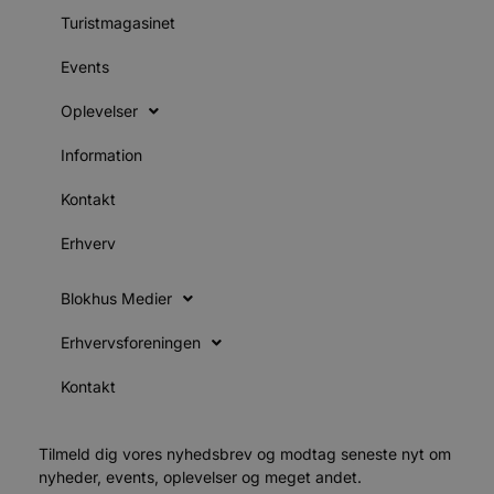
s
e
Turistmagasinet
i
d
o
Events
v
b
D
Oplevelser
e
g
Information
n
h
b
Kontakt
s
w
e
Erhverv
e
o
l
e
Blokhus Medier
m
Erhvervsforeningen
CookieScriptConsent
4 uger 2
D
CookieScript
dage
b
blokhus.dk
C
Kontakt
S
t
h
p
s
Tilmeld dig vores nyhedsbrev og modtag seneste nyt om
b
nyheder, events, oplevelser og meget andet.
e