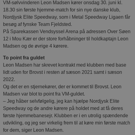
VM-sølvvinderen Leon Madsen kører onsdag 30. juni kl.
18.30 sin første hjemme-match for sin nye danske klub,
Nordjysk Elite Speedway, som i Metal Speedway Ligaen får
besøg af fynske Team Fjeldsted.
På Sparekassen Vendsyssel Arena på adressen Over Søen
12 i Mou Kær er der store forhåbninger til holdkaptajn Leon
Madsen og de øvrige 4 kørere.
To point fra guldet
Leon Madsen har skrevet kontrakt med klubben med base
lidt uden for Brovst i resten af sæson 2021 samt i sæson
2022.
Og det er en stjernekører, der er kommet til Brovst. Leon
Madsen var blot to point fra VM-guldet.
– Jeg håber selvfølgelig, jeg kan hjælpe Nordjysk Elite
Speedway og de andre kørere på holdet med at få deres
første hjemmebanesejr. Klubben er i en utrolig spændende
udvikling, og jeg ser virkelig frem til at køre min første match
for dem, siger Leon Madsen.