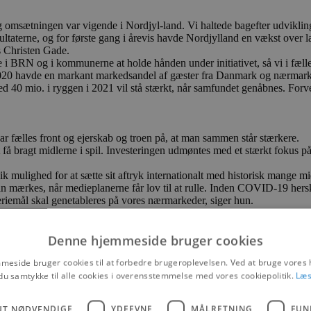
g omsætningen var vigende i Nordjyl-land. Vi haltede bagefter udviklinge
sultaterne, og for første gang i årevis havde Nordjylland en vækst over
Christen Gade.
 i BRN og i kommunerne at holde hånden under initiativet, så vi i fæll
i 2020 havde en markant markedsandel af gæster fra Danmark og nærmar
40 mio. i ryggen i 2021 vil stå stærkt, når samfundet genåbnes. Forve
har fælles front og ejerskab og troen på, at man sammen står stærkere.
at få bragt midlerne i spil. Investeringen udmøntes med et stærkt fokus
 mulighed for at sætte sit aftryk internationalt med historisk mange mi
r kan mærkes, når medieplanerne får lov til at rulle. Inden COVID-19 h
eriemål skal genetableres på vores nærmarkeder, siger hun.
kampagne med fokus på at minde danskerne om de nordjyske destination
Denne hjemmeside bruger cookies
isk så gode at regionen samlet set var et af de mest velbesøgte områder
eside bruger cookies til at forbedre brugeroplevelsen. Ved at bruge vore
du samtykke til alle cookies i overensstemmelse med vores cookiepolitik.
Læs
iehuse, oplever man en stor stigende efterspørgsel fra danskere.
UT NØDVENDIGE
YDEEVNE
MÅLRETNING
FUN