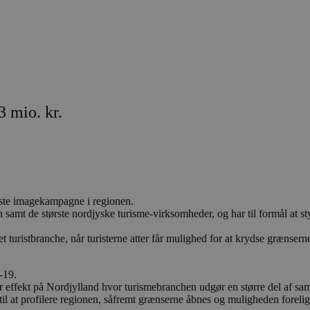
 mio. kr.
ørste imagekampagne i regionen.
samt de største nordjyske turisme-virksomheder, og har til formål at st
et turistbranche, når turisterne atter får mulighed for at krydse grænsern
-19.
r effekt på Nordjylland hvor turismebranchen udgør en større del af 
til at profilere regionen, såfremt grænserne åbnes og muligheden forelig