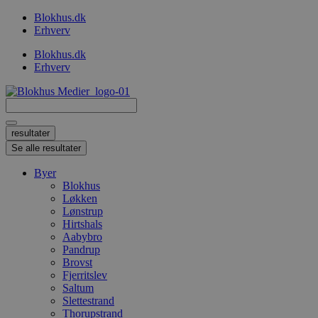
Videre
Blokhus.dk
til
Erhverv
indhold
Blokhus.dk
Erhverv
Search
...
resultater
Se alle resultater
Byer
Blokhus
Løkken
Lønstrup
Hirtshals
Aabybro
Pandrup
Brovst
Fjerritslev
Saltum
Slettestrand
Thorupstrand