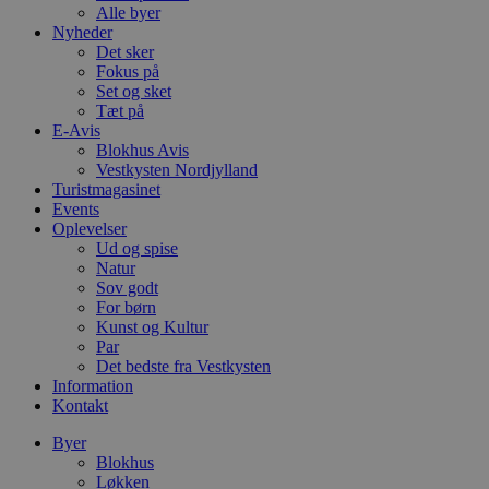
Alle byer
Nyheder
Det sker
Fokus på
Set og sket
Tæt på
E-Avis
Blokhus Avis
Vestkysten Nordjylland
Turistmagasinet
Events
Oplevelser
Ud og spise
Natur
Sov godt
For børn
Kunst og Kultur
Par
Det bedste fra Vestkysten
Information
Kontakt
Byer
Blokhus
Løkken