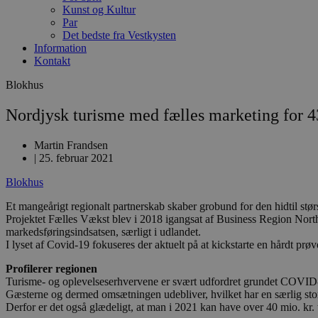
Kunst og Kultur
Par
Det bedste fra Vestkysten
Information
Kontakt
Blokhus
Nordjysk turisme med fælles marketing for 43
Martin Frandsen
|
25. februar 2021
Blokhus
Et mangeårigt regionalt partnerskab skaber grobund for den hidtil st
Projektet Fælles Vækst blev i 2018 igangsat af Business Region North 
markedsføringsindsatsen, særligt i udlandet.
I lyset af Covid-19 fokuseres der aktuelt på at kickstarte en hårdt prøv
Profilerer regionen
Turisme- og oplevelseserhvervene er svært udfordret grundet COVID
Gæsterne og dermed omsætningen udebliver, hvilket har en særlig sto
Derfor er det også glædeligt, at man i 2021 kan have over 40 mio. kr. 