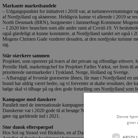
Markante markedsandele
– Udgangspunktet for initiativet i 2018 var, at turismeovernatninger o
af Nordjylland og aktørerne. Heldigvis kunne vi allerede i 2019 se re
North Denmark (BRN), borgmester i Jammerbugt Kommune Mogens 
– I 2020 blev branchen som alle andre ramt af Covid-19. Vi besluttede
også glædeligt at kunne konstatere, at Nordjylland samlet set også 
Mogens Christen Gade vurderer desuden, at den nordjyske turisme med 
sig.
Står stærkere sammen
Projektet, som opererer på tværs af det private og offentlige erhverv, 
Pernille Høll, marketingchef for Projektet Fælles Vækst, ser frem til 
prioriterede nærmarkeder i Tyskland, Norge, Holland og Sverige.
– Afhængigt af hvornår grænserne åbnes, får man i Nordjylland en unik
brand har aldrig været bedre, og vi forventer at skabe resultater, de
bølge skal vi tilbage på og den gode fortælling om Nordjylland som f
Kampagne mod danskere
Parallelt med de internationale kampagner gennemføres en national 
Danskerne var i 2020 gode til at besøge Nordjylland som feriemål, fakt
gøre sig gældende ind i 2021.
Denne hjemm
giver 
Stor dansk efterspørgsel
Hos Sol og Strand ved Blokhus, en af Danmarks største udlejere af fer
ABSOL