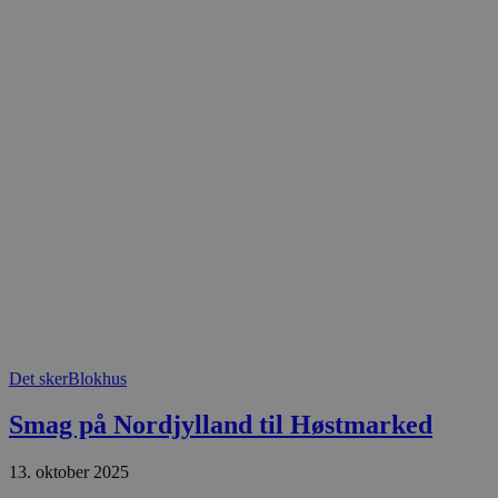
.blok
_fbp
_ga_PJR83J7HYC
.blok
pysTrafficSource
.blok
_gat_gtag_UA_74178830_1
YSC
VISITOR_INFO1_LIVE
__Secure-YNID
Det sker
Blokhus
Smag på Nordjylland til Høstmarked
13. oktober 2025