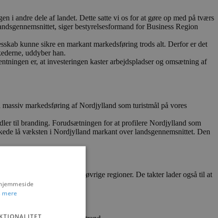
n i andre dele af landet. Dette satte vi os for at gøre op med på tværs
 landsgennemsnittet, siger bestyrelsesformand for Business Region
esskab kunne sikre en markant markedsføring trods alt. Derfor er det
kederne, uddyber han.
ntningen er, at investeringen kaster arbejdspladser og omsætning af
 på massiv markedsføring af Nordjylland som turistmål på vores
dler til branding. Forudsætningen for at profilere Nordjylland som
erskede lå væksten i Nordjylland markant over landsgennemsnittet. Den
er som feriemål.
 sammenlignet med landets øvrige regioner. De takter lader også til at
s hjemmeside
 mere
KTIONALITET