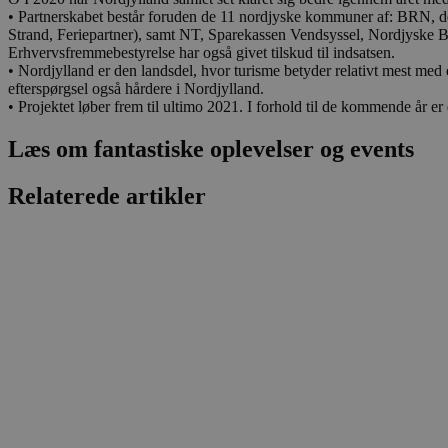
CookieScriptConsent
• Partnerskabet består foruden de 11 nordjyske kommuner af: BRN, d
Strand, Feriepartner), samt NT, Sparekassen Vendsyssel, Nordjyske 
Erhvervsfremmebestyrelse har også givet tilskud til indsatsen.
pys_start_session
• Nordjylland er den landsdel, hvor turisme betyder relativt mest me
efterspørgsel også hårdere i Nordjylland.
• Projektet løber frem til ultimo 2021. I forhold til de kommende år er 
VISITOR_PRIVACY_METAD
Læs om fantastiske oplevelser og events
Relaterede artikler
Udbyder
Navn
Domæne
Udby
Navn
Navn
Dom
pys_first_visit
.blokhus.
_gid
_gcl_au
Googl
.blok
_ga
Googl
__Secure-
.blok
ROLLOUT_TOKEN
pbid
pys_landing_page
now-
cowo