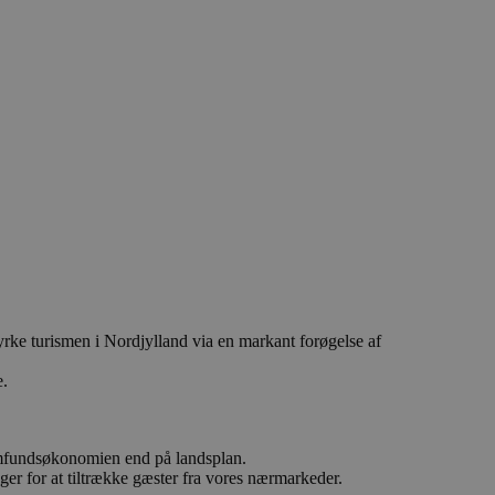
yrke turismen i Nordjylland via en markant forøgelse af
e.
samfundsøkonomien end på landsplan.
ger for at tiltrække gæster fra vores nærmarkeder.