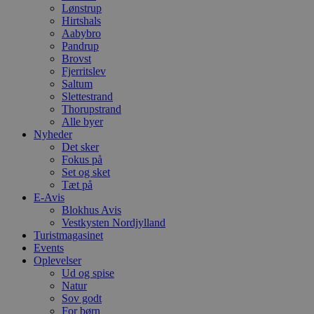
Lønstrup
Hirtshals
Aabybro
Pandrup
Brovst
Fjerritslev
Saltum
Slettestrand
Thorupstrand
Alle byer
Nyheder
Det sker
Fokus på
Set og sket
Tæt på
E-Avis
Blokhus Avis
Vestkysten Nordjylland
Turistmagasinet
Events
Oplevelser
Ud og spise
Natur
Sov godt
For børn