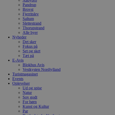
Aabybro
e
a
Pandrup
S
Brovst
c
Fjerritslev
f
Saltum
k
Slettestrand
pys_start_session
.blokhus.dk
Session
D
Thorupstrand
b
Alle byer
o
Nyheder
b
t
Det sker
d
Fokus på
g
Set og sket
h
o
Tæt på
e
E-Avis
h
Blokhus Avis
ti
Vestkysten Nordjylland
VISITOR_PRIVACY_METADATA
5 måneder
D
YouTube
Turistmagasinet
4 uger
b
.youtube.com
Events
g
Oplevelser
b
s
Ud og spise
p
Natur
f
Sov godt
i
For børn
w
r
Kunst og Kultur
p
Par
b