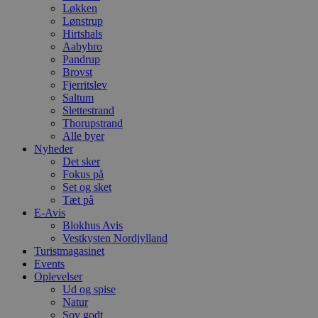
Løkken
Lønstrup
Hirtshals
Aabybro
Pandrup
Brovst
Fjerritslev
Saltum
Slettestrand
Thorupstrand
Alle byer
Nyheder
Det sker
Fokus på
Set og sket
Tæt på
E-Avis
Blokhus Avis
Vestkysten Nordjylland
Turistmagasinet
Events
Oplevelser
Ud og spise
Natur
Sov godt