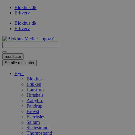
Videre
Blokhus.dk
til
Erhverv
indhold
Blokhus.dk
Erhverv
Search
...
resultater
Se alle resultater
Byer
Blokhus
Løkken
Lønstrup
Hirtshals
Aabybro
Pandrup
Brovst
Fjerritslev
Saltum
Slettestrand
Thorupstrand