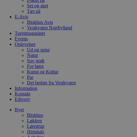
Fokus på
b
s
Set og sket
e
Tæt på
i
E-Avis
d
Blokhus Avis
o
v
Vestkysten Nordjylland
b
Turistmagasinet
D
Events
e
g
Oplevelser
n
Ud og spise
h
Natur
b
Sov godt
s
w
For børn
e
Kunst og Kultur
e
Par
o
l
Det bedste fra Vestkysten
e
Information
m
Kontakt
Erhverv
CookieScriptConsent
4 uger 2
D
CookieScript
dage
b
blokhus.dk
C
Byer
S
Blokhus
t
Løkken
h
p
Lønstrup
s
Hirtshals
b