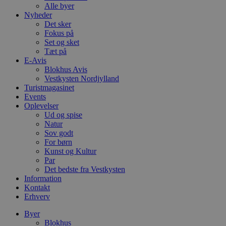
Alle byer
Nyheder
Det sker
Fokus på
Set og sket
Tæt på
E-Avis
Blokhus Avis
Vestkysten Nordjylland
Turistmagasinet
Events
Oplevelser
Ud og spise
Natur
Sov godt
For børn
Kunst og Kultur
Par
Det bedste fra Vestkysten
Information
Kontakt
Erhverv
Byer
Blokhus