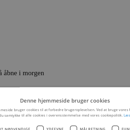
må åbne i morgen
Denne hjemmeside bruger cookies
eside bruger cookies til at forbedre brugeroplevelsen. Ved at bruge vore
en med de øvrige 6 nordjyske borgmestre på et virtuelt møde med su
du samtykke til alle cookies i overensstemmelse med vores cookiepolitik.
Læs
UT NØDVENDIGE
YDEEVNE
MÅLRETNING
FUN