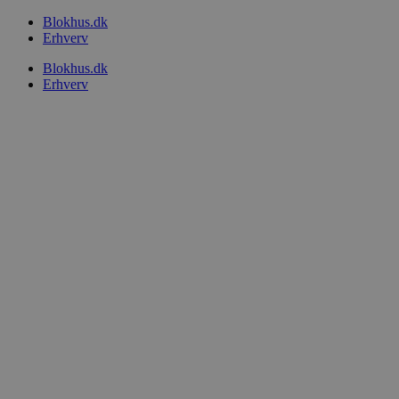
Videre
Blokhus.dk
til
Erhverv
indhold
Blokhus.dk
Erhverv