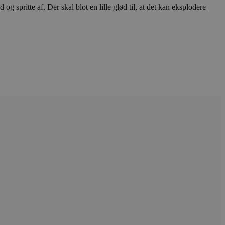
ten til at huske
 spritte af. Der skal blot en lille glød til, at det kan eksplodere
nødvendigt, at Cookie-
 session tilstand, mens de
eller data poster huskes
ykke og privatlivsvalg for
r data på den besøgendes
e af personlige oplysninger
et i fremtidige sessioner.
esøgte hjemmesiden for at
g opdaterer en unik værdi
r oplysninger om, hvordan
ninger.
, som slutbrugeren måtte
- som er en væsentlig
ndtere eksperimenter, A/B-
jeneste. Denne cookie
rollouts"). Cookien sikrer,
tilfældigt genereret
 en testperiode, så
modning på et websted og
e pludselig ændrer sig,
ende og sessioner, der
lander på, når du besøger
agner.
eroplevelser eller sporing