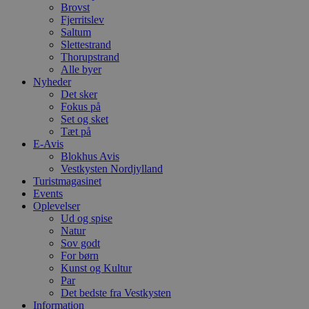
Brovst
Fjerritslev
Saltum
Slettestrand
Thorupstrand
Alle byer
Nyheder
Det sker
Fokus på
Set og sket
Tæt på
E-Avis
Blokhus Avis
Vestkysten Nordjylland
Turistmagasinet
Events
Oplevelser
Ud og spise
Natur
Sov godt
For børn
Kunst og Kultur
Par
Det bedste fra Vestkysten
Information