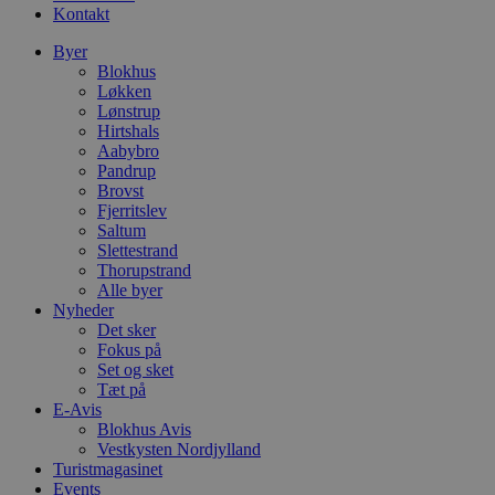
Kontakt
Byer
Blokhus
Løkken
Lønstrup
Hirtshals
Aabybro
Pandrup
Brovst
Fjerritslev
Saltum
Slettestrand
Thorupstrand
Alle byer
Nyheder
Det sker
Fokus på
Set og sket
Tæt på
E-Avis
Blokhus Avis
Vestkysten Nordjylland
Turistmagasinet
Events