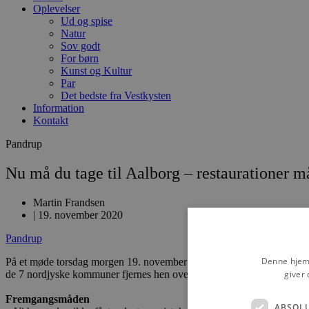
Oplevelser
Ud og spise
Natur
Sov godt
For børn
Kunst og Kultur
Par
Det bedste fra Vestkysten
Information
Kontakt
Pandrup
Nu må du tage til Aalborg – restaurationer 
Martin Frandsen
|
19. november 2020
Pandrup
Denne hjemm
På et møde torsdag morgen 19. november blev Mogens Chr. Gade samm
giver 
de 7 nordjyske kommuner fjernes hen over weekenden.
Fremgangsmåden
ABSOL