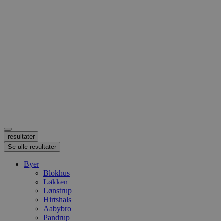
Search
...
resultater
Se alle resultater
Byer
Blokhus
Løkken
Lønstrup
Hirtshals
Aabybro
Pandrup