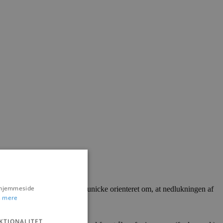
s hjemmeside
ndhedsminister Magnus Heunicke orienteret om, at nedlukningen af
 mere
KTIONALITET