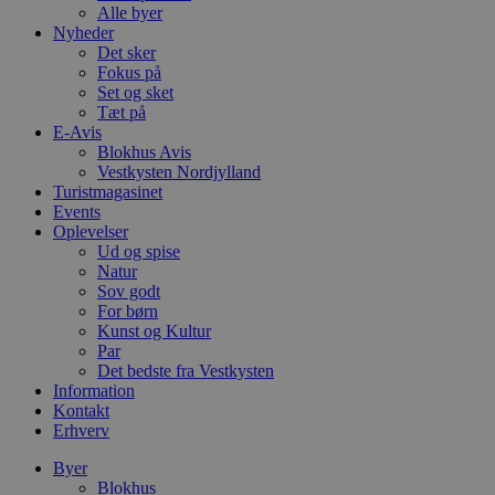
Alle byer
Nyheder
Det sker
Fokus på
Set og sket
Tæt på
E-Avis
Blokhus Avis
Vestkysten Nordjylland
Turistmagasinet
Events
Oplevelser
Ud og spise
Natur
Sov godt
For børn
Kunst og Kultur
Par
Det bedste fra Vestkysten
Information
Kontakt
Erhverv
Byer
Blokhus