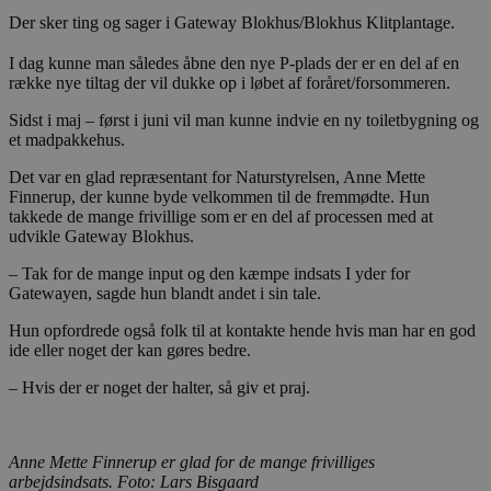
Der sker ting og sager i Gateway Blokhus/Blokhus Klitplantage.
I dag kunne man således åbne den nye P-plads der er en del af en
række nye tiltag der vil dukke op i løbet af foråret/forsommeren.
Sidst i maj – først i juni vil man kunne indvie en ny toiletbygning og
et madpakkehus.
Det var en glad repræsentant for Naturstyrelsen, Anne Mette
Finnerup, der kunne byde velkommen til de fremmødte. Hun
takkede de mange frivillige som er en del af processen med at
udvikle Gateway Blokhus.
– Tak for de mange input og den kæmpe indsats I yder for
Gatewayen, sagde hun blandt andet i sin tale.
Hun opfordrede også folk til at kontakte hende hvis man har en god
ide eller noget der kan gøres bedre.
– Hvis der er noget der halter, så giv et praj.
Anne Mette Finnerup er glad for de mange frivilliges
arbejdsindsats. Foto: Lars Bisgaard