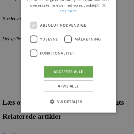
overensstemmelse med vores cookiepolitik.
Læs mere
Brødet varmes i naturbageovnen. Foto: Lars Bisgaard
ABSOLUT NØDVENDIGE
Der grilles pølser – Foto: Lars Bisgaard
YDEEVNE
MÅLRETNING
FUNKTIONALITET
ACCEPTER ALLE
AFVIS ALLE
Læs om fantastiske oplevelser og events
VIS DETALJER
Relaterede artikler
Absolut nødvendige
Ydeevne
Målretning
Funktionalitet