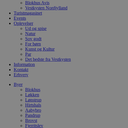
b
Blokhus Avis
e
Vestkysten Nordjylland
a
Turistmagasinet
S
Events
c
f
Oplevelser
k
Ud og spise
Natur
pys_start_session
.blokhus.dk
Session
D
b
Sov godt
o
For børn
b
Kunst og Kultur
t
Par
d
g
Det bedste fra Vestkysten
h
Information
o
Kontakt
e
h
Erhverv
t
Byer
VISITOR_PRIVACY_METADATA
5 måneder
D
YouTube
Blokhus
4 uger
b
.youtube.com
Løkken
b
Lønstrup
s
Hirtshals
p
Aabybro
f
i
Pandrup
w
Brovst
r
Fjerritslev
p