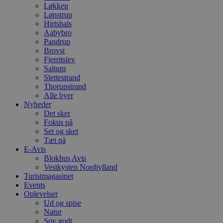
Løkken
Lønstrup
Hirtshals
Aabybro
Pandrup
Brovst
Fjerritslev
Saltum
Slettestrand
Thorupstrand
Alle byer
Nyheder
Det sker
Fokus på
Set og sket
Tæt på
E-Avis
Blokhus Avis
Vestkysten Nordjylland
Turistmagasinet
Events
Oplevelser
Ud og spise
Natur
Sov godt