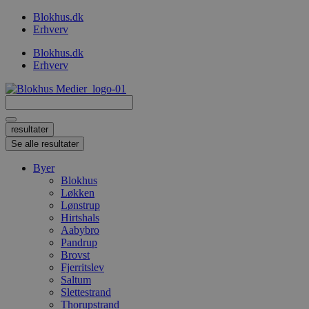
Videre
Blokhus.dk
til
Erhverv
indhold
Blokhus.dk
Erhverv
Search
...
resultater
Se alle resultater
Byer
Blokhus
Løkken
Lønstrup
Hirtshals
Aabybro
Pandrup
Brovst
Fjerritslev
Saltum
Slettestrand
Thorupstrand