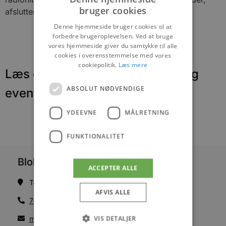
bruger cookies
afslutter Kasper.
Denne hjemmeside bruger cookies til at
forbedre brugeroplevelsen. Ved at bruge
vores hjemmeside giver du samtykke til alle
cookies i overensstemmelse med vores
cookiepolitik.
Læs mere
Læs om fantastiske oplevelser og
ABSOLUT NØDVENDIGE
events
YDEEVNE
MÅLRETNING
FUNKTIONALITET
Blokhus Medier
ACCEPTER ALLE
Torvet 7B, 1. sal, 9492 Blokhus
AFVIS ALLE
70200123
VIS DETALJER
mail@blokhus.dk