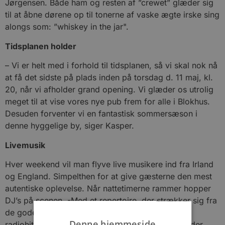
Jørgensen. Både ham og resten af ”crewet” glæder sig
til at åbne dørene op til tonerne af vaske ægte irske sing
alongs som: ”whiskey in the jar".
Tidsplanen holder
– Vi er helt med i forhold til tidsplanen, så vi skal nok nå
at få det sidste på plads inden på torsdag d. 11 maj, kl.
20, når vi afholder grand opening. Vi glæder os utrolig
meget til at vise vores nye pub frem for alle i Blokhus.
Desuden forventer vi en fantastisk sommersæson i
denne hyggelige by, siger Kasper.
Livemusik
Hver weekend vil man flyve live musikere ind fra Irland
og England. Simpelthen for at give gæsterne den mest
autentiske oplevelse. Når nattetimerne rammer hopper
DJ’s på scenen. -Med et repertoire, der strækker sig fra
de gode gamle 80'er og 90'er klassikere, til nye
Denne hjemmeside
radiohits, vil dansegulvet suse af nostalgiske minder,