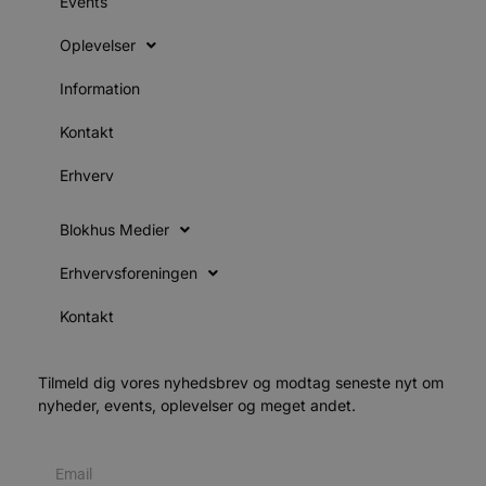
Events
d
o
Oplevelser
v
b
D
Information
e
g
n
Kontakt
h
b
s
Erhverv
w
e
e
o
Blokhus Medier
l
e
Erhvervsforeningen
m
CookieScriptConsent
4 uger 2
D
CookieScript
Kontakt
dage
b
blokhus.dk
C
S
t
h
Tilmeld dig vores nyhedsbrev og modtag seneste nyt om
p
nyheder, events, oplevelser og meget andet.
s
b
e
a
S