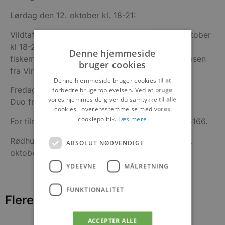
Lørdag den 12. oktober kl. 18-21:
Vildtaften med vinsmagning. Onsdag den 16. oktober
kl 18-21: Champagnesmagning med en lækker
Denne hjemmeside
fiskemenu, begge med sommelier David Andreasen
bruger cookies
fra Vinslottet i Greve.
Denne hjemmeside bruger cookies til at
Fredag den 18. oktober: Koncert med Hornshøj
forbedre brugeroplevelsen. Ved at bruge
vores hjemmeside giver du samtykke til alle
Duo fra kl. 19-21.
cookies i overensstemmelse med vores
cookiepolitik.
Læs mere
For tilmelding, kontakt caféejer Louise på 40714166.
Rødhus Café & Isbar har åbent fra den 12. til 20.
ABSOLUT NØDVENDIGE
oktober fra kl. 8.00-17.00
YDEEVNE
MÅLRETNING
FUNKTIONALITET
Flere nyheder
ACCEPTER ALLE