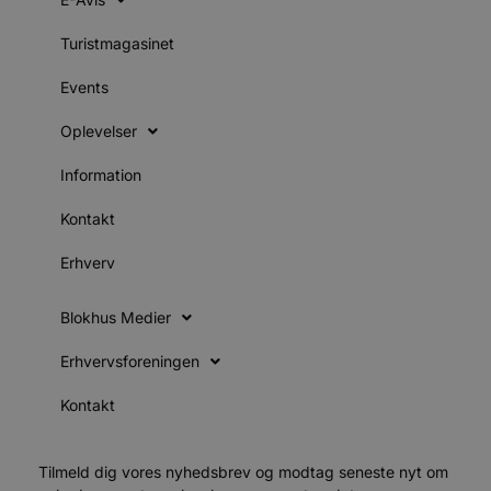
s
s
i
Turistmagasinet
g
d
Events
f
h
y
Oplevelser
f
m
t
Information
PHPSESSID
Session
C
PHP.net
g
blokhus.dk
Kontakt
a
b
s
Erhverv
e
i
d
Blokhus Medier
o
v
b
Erhvervsforeningen
D
e
g
Kontakt
n
h
b
s
Tilmeld dig vores nyhedsbrev og modtag seneste nyt om
w
e