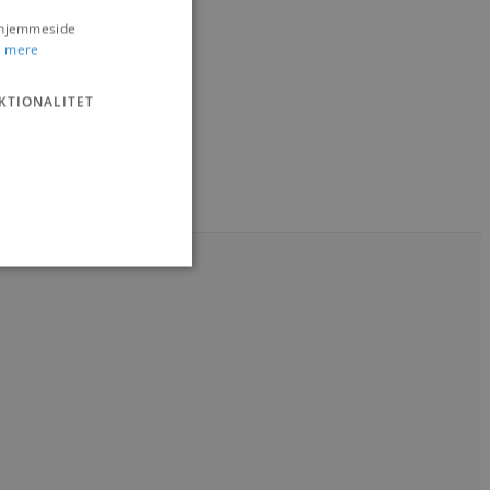
s hjemmeside
 mere
KTIONALITET
ministration. Hjemmesiden
e gange en bruger kan
given periode, der forsøger
misbrug af tjenester.