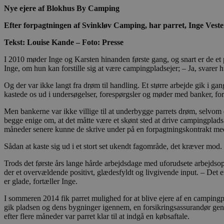
Nye ejere af Blokhus By Camping
Efter forpagtningen af Svinkløv Camping, har parret, Inge Ves
Tekst: Louise Kande – Foto: Presse
I 2010 møder Inge og Karsten hinanden første gang, og snart er de e
Inge, om hun kan forstille sig at være campingpladsejer; – Ja, svarer 
Og der var ikke langt fra drøm til handling. Et større arbejde gik i gan
kastede os ud i undersøgelser, forespørgsler og møder med banker, for
Men bankerne var ikke villige til at underbygge parrets drøm, selvo
begge enige om, at det måtte være et skønt sted at drive campingplads.
måneder senere kunne de skrive under på en forpagtningskontrakt med
Sådan at kaste sig ud i et stort set ukendt fagområde, det kræver mo
Trods det første års lange hårde arbejdsdage med uforudsete arbejdsopga
der et overvældende positivt, glædesfyldt og livgivende input. – Det er 
er glade, fortæller Inge.
I sommeren 2014 fik parret mulighed for at blive ejere af en campin
gik pladsen og dens bygninger igennem, en forsikringsassurandør genn
efter flere måneder var parret klar til at indgå en købsaftale.