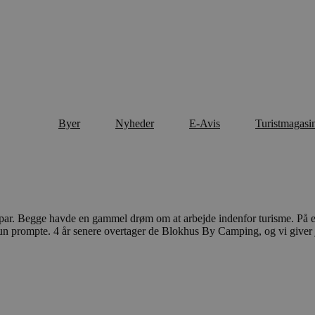
Byer
Nyheder
E-Avis
Turistmagasi
t par. Begge havde en gammel drøm om at arbejde indenfor turisme. På e
 hun prompte. 4 år senere overtager de Blokhus By Camping, og vi giver 