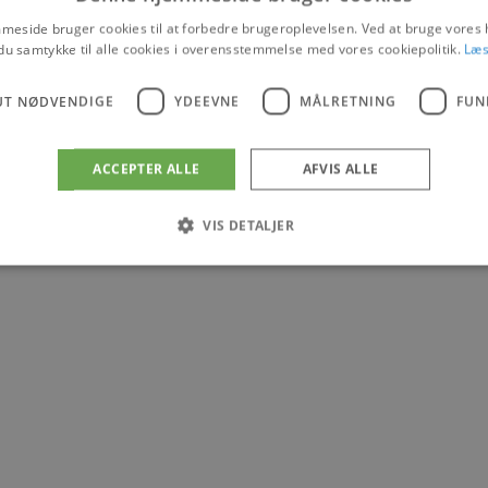
eside bruger cookies til at forbedre brugeroplevelsen. Ved at bruge vore
du samtykke til alle cookies i overensstemmelse med vores cookiepolitik.
Læs
UT NØDVENDIGE
YDEEVNE
MÅLRETNING
FUN
ACCEPTER ALLE
AFVIS ALLE
VIS DETALJER
Absolut nødvendige
Ydeevne
Målretning
Funktionalitet
 muliggør hjemmesidens grundlæggende funktionalitet såsom brugerlogin og kontoad
n de absolut nødvendige cookies.
Udbyder
/
Udløbsdato
Beskrivelse
Domæne
.blokhus.dk
59 minutter
Denne cookie bruges til at begrænse, hvor mang
57
udløse visse server-sidefunktioner inden for en 
sekunder
at forbedre hjemmesidens ydeevne og forhindre 