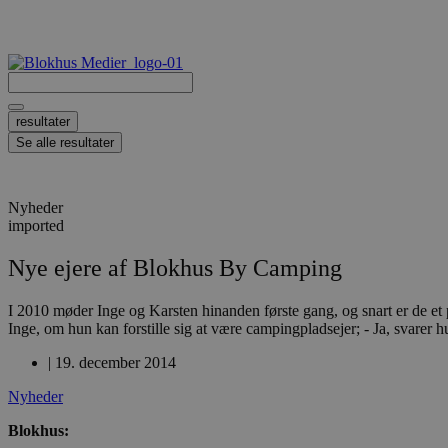
Videre
til
indhold
Search
...
resultater
Se alle resultater
Nyheder
imported
Nye ejere af Blokhus By Camping
I 2010 møder Inge og Karsten hinanden første gang, og snart er de e
Inge, om hun kan forstille sig at være campingpladsejer; - Ja, svarer
|
19. december 2014
Nyheder
Blokhus: