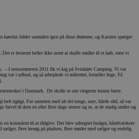
n køretur falder samtalen igen på disse drømme, og Karsten spørger
. Det er bestemt heller ikke nemt at skaffe midler til et køb, men vi
us. – I sensommeren 2011 fik vi kig på Svinkløv Camping. Vi var
ng var i udbud, og så arbejdede vi målrettet, fortæller Inge. Få
g.
gste mennesker i Danmark. De skulle se om vingerne kunne bære.
 helt rigtigt. For sammen med alt det tunge, sure, hårde slid, så var
e farvel til dem en eller flere dage senere og se, at de stadig smiler og
 en konsulent til at rådgive. Der blev udregnet budget, håndværkere
 sælger, flere besøg på pladsen, flere møder med sælger og endelig