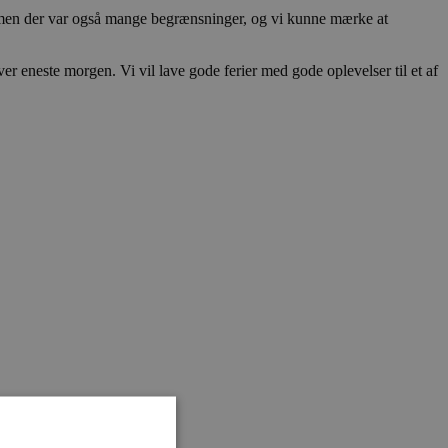
 men der var også mange begrænsninger, og vi kunne mærke at
hver eneste morgen. Vi vil lave gode ferier med gode oplevelser til et af