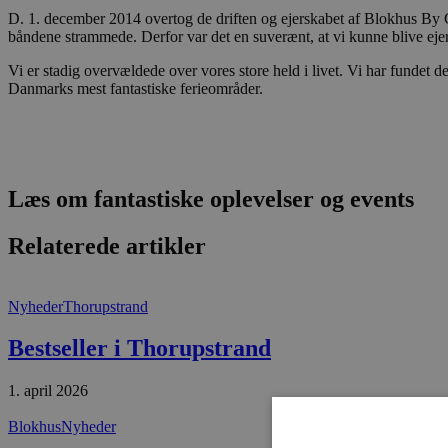
D. 1. december 2014 overtog de driften og ejerskabet af Blokhus By
båndene strammede. Derfor var det en suverænt, at vi kunne blive ejer
Vi er stadig overvældede over vores store held i livet. Vi har fundet det
Danmarks mest fantastiske ferieområder.
Læs om fantastiske oplevelser og events
Relaterede artikler
Nyheder
Thorupstrand
Bestseller i Thorupstrand
1. april 2026
Blokhus
Nyheder