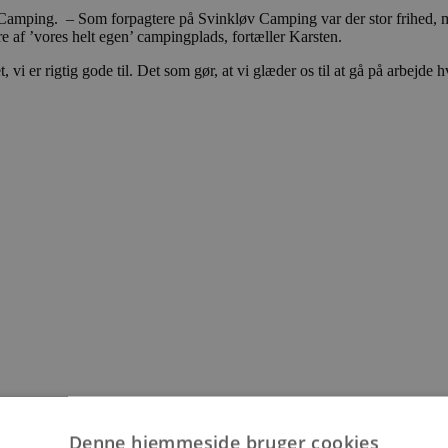
 Camping. – Som forpagtere på Svinkløv Camping var der stor frihed,
e af ’vores helt egen’ campingplads, fortæller Karsten.
, vi er rigtig gode til. Det som gør, at vi glæder os til at gå på arbejde 
Denne hjemmeside bruger cookies