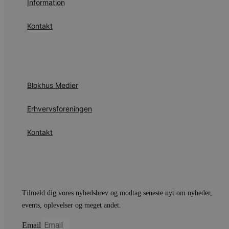
Information
ROLLOUT_TOKEN
Kontakt
pbid
pys_landing_page
now-
cowo
.blok
_fbp
_ga_PJR83J7HYC
.blok
Blokhus Medier
pysTrafficSource
.blok
_gat_gtag_UA_74178830_1
Erhvervsforeningen
YSC
Kontakt
VISITOR_INFO1_LIVE
__Secure-YNID
Tilmeld dig vores nyhedsbrev og modtag seneste nyt om nyheder,
events, oplevelser og meget andet.
Email