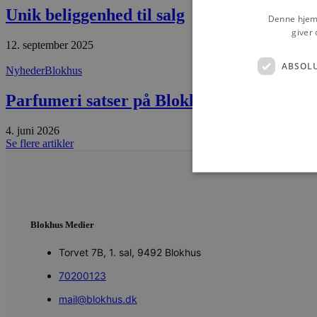
Unik beliggenhed til salg
Denne hjemm
giver 
12. september 2025
ABSOL
Nyheder
Blokhus
Parfumeri satser på Blokhus
4. juni 2026
Se flere artikler
Blokhus Medier
Absolut nødvendige cookies
kan ikke bruges korrekt ude
Torvet 7B, 1. sal, 9492 Blokhus
Navn
70200123
pys_session_limit
mail@blokhus.dk