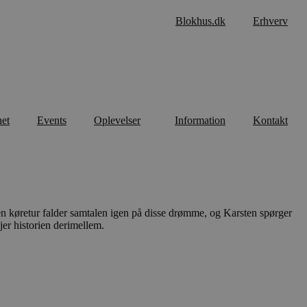
Blokhus.dk
Erhverv
net
Events
Oplevelser
Information
Kontakt
n køretur falder samtalen igen på disse drømme, og Karsten spørger
jer historien derimellem.