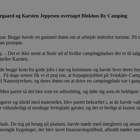
tergaard og Karsten Jeppesen overtaget Blokhus By Camping
t par. Begge havde en gammel drøm om at arbejde indenfor turisme. På e
hun prompte.
g. – Det er ikke nemt at finde ud af hvilke campingpladser der er til salg
tæller Karsten.
m de begge kom fra gode jobs i stat og kommune og havde hver deres h
 Få dage senere fik vi et praj om, at forpagterjobbet på Svinkløv Campi
 Naturstyrelsen, og deres drøm om at drive en campingplads var i gan
d. Men parret så det blot som en udfordring, og følte sig som de heldi
ver og uheld med materiellet, blev parret bekræftet i, at de havde valgt
vidunderligt at modtage ferieglade gæster, og det er herligt at kunne sig
gplads. De tog på besøg på pladsen, havde møde med mægleren og ansatte
emgik bygninger, der blev lavet finansieringstilbud, afholdt møder med