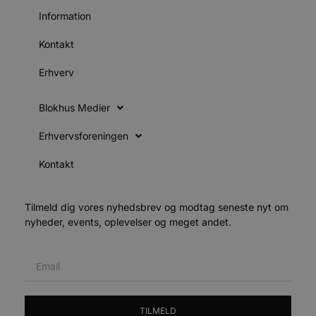
v
Information
b
D
e
Kontakt
g
n
h
Erhverv
b
s
w
Blokhus Medier
e
e
o
Erhvervsforeningen
l
e
m
Kontakt
CookieScriptConsent
4 uger 2
D
CookieScript
dage
b
blokhus.dk
C
Tilmeld dig vores nyhedsbrev og modtag seneste nyt om
S
t
nyheder, events, oplevelser og meget andet.
h
p
s
b
e
a
S
c
f
TILMELD
k