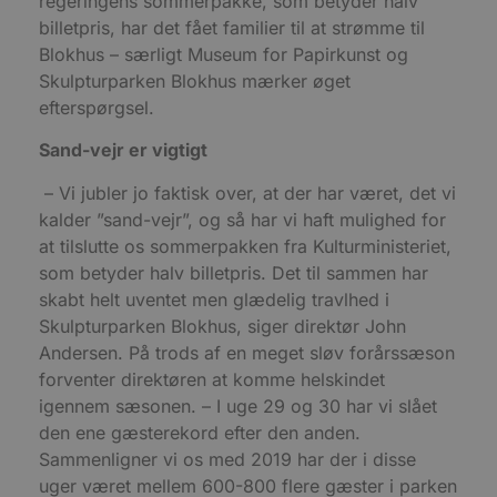
regeringens sommerpakke, som betyder halv
m
b
billetpris, har det fået familier til at strømme til
u
Blokhus – særligt Museum for Papirkunst og
s
s
Skulpturparken Blokhus mærker øget
i
g
efterspørgsel.
d
f
h
Sand-vejr er vigtigt
y
f
– Vi jubler jo faktisk over, at der har været, det vi
m
t
kalder ”sand-vejr”, og så har vi haft mulighed for
PHPSESSID
Session
C
PHP.net
at tilslutte os sommerpakken fra Kulturministeriet,
g
blokhus.dk
som betyder halv billetpris. Det til sammen har
a
b
skabt helt uventet men glædelig travlhed i
s
e
Skulpturparken Blokhus, siger direktør John
i
d
Andersen. På trods af en meget sløv forårssæson
o
forventer direktøren at komme helskindet
v
b
igennem sæsonen. – I uge 29 og 30 har vi slået
D
e
den ene gæsterekord efter den anden.
g
Sammenligner vi os med 2019 har der i disse
n
h
uger været mellem 600-800 flere gæster i parken
b