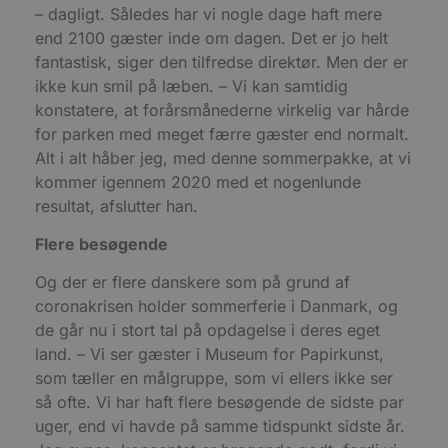
s
– dagligt. Således har vi nogle dage haft mere
w
e
end 2100 gæster inde om dagen. Det er jo helt
e
fantastisk, siger den tilfredse direktør. Men der er
o
l
ikke kun smil på læben. – Vi kan samtidig
e
m
konstatere, at forårsmånederne virkelig var hårde
for parken med meget færre gæster end normalt.
CookieScriptConsent
4 uger 2
D
CookieScript
dage
b
blokhus.dk
Alt i alt håber jeg, med denne sommerpakke, at vi
C
S
kommer igennem 2020 med et nogenlunde
t
resultat, afslutter han.
h
p
s
Flere besøgende
b
e
a
Og der er flere danskere som på grund af
S
c
coronakrisen holder sommerferie i Danmark, og
f
de går nu i stort tal på opdagelse i deres eget
k
land. – Vi ser gæster i Museum for Papirkunst,
pys_start_session
.blokhus.dk
Session
D
b
som tæller en målgruppe, som vi ellers ikke ser
o
så ofte. Vi har haft flere besøgende de sidste par
b
t
uger, end vi havde på samme tidspunkt sidste år.
d
g