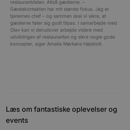
v
restaurantdelen. Altså gæsterne. –
b
Gæstekontakten har mit største fokus. Jeg er
D
e
tjenernes chef – og sammen skal vi sikre, at
g
n
gæsterne føler sig godt tilpas. I samarbejde med
h
Olav kan vi derudover arbejde videre med
b
s
udviklingen af restauranten og sikre nogle gode
w
e
koncepter, siger Amalie Mørkøre Højsholt.
e
o
l
e
m
CookieScriptConsent
4 uger 2
D
CookieScript
dage
b
blokhus.dk
C
S
t
h
p
s
b
e
Læs om fantastiske oplevelser og
a
S
events
c
f
k