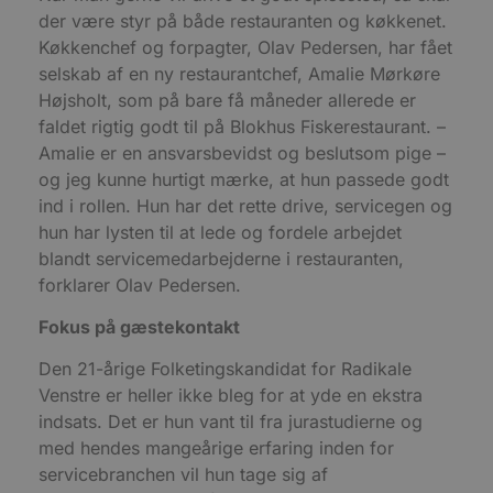
der være styr på både restauranten og køkkenet.
Udbyder
/
Navn
Udløbsdato
B
Køkkenchef og forpagter, Olav Pedersen, har fået
Domæne
selskab af en ny restaurantchef, Amalie Mørkøre
pys_session_limit
.blokhus.dk
59 minutter
D
57
b
Højsholt, som på bare få måneder allerede er
sekunder
b
faldet rigtig godt til på Blokhus Fiskerestaurant. –
m
b
Amalie er en ansvarsbevidst og beslutsom pige –
u
s
og jeg kunne hurtigt mærke, at hun passede godt
s
ind i rollen. Hun har det rette drive, servicegen og
i
g
hun har lysten til at lede og fordele arbejdet
d
f
blandt servicemedarbejderne i restauranten,
h
y
forklarer Olav Pedersen.
f
m
Fokus på gæstekontakt
t
PHPSESSID
Session
C
PHP.net
Den 21-årige Folketingskandidat for Radikale
g
blokhus.dk
a
Venstre er heller ikke bleg for at yde en ekstra
b
indsats. Det er hun vant til fra jurastudierne og
s
e
med hendes mangeårige erfaring inden for
i
d
servicebranchen vil hun tage sig af
o