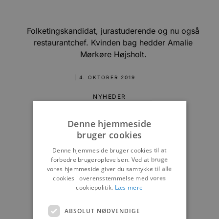
Folketingskandidat, jurastuderende og nu også
restaurantchef. Kvinden bag hedder Amalie
Mørkøre Højsholt.
|
4. OKTOBER 2019
NYHEDER
Denne hjemmeside
bruger cookies
Denne hjemmeside bruger cookies til at
forbedre brugeroplevelsen. Ved at bruge
vores hjemmeside giver du samtykke til alle
cookies i overensstemmelse med vores
cookiepolitik.
Læs mere
ABSOLUT NØDVENDIGE