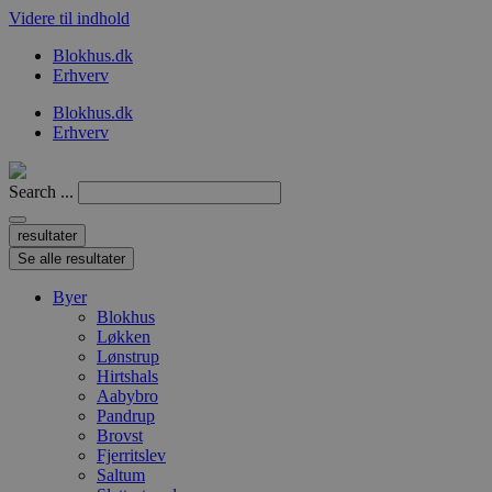
Videre til indhold
Blokhus.dk
Erhverv
Blokhus.dk
Erhverv
Search ...
resultater
Se alle resultater
Byer
Blokhus
Løkken
Lønstrup
Hirtshals
Aabybro
Pandrup
Brovst
Fjerritslev
Saltum