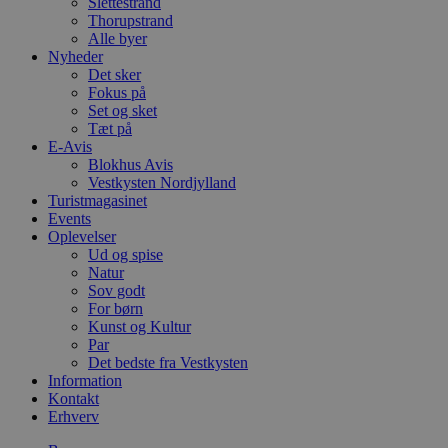
Slettestrand
Thorupstrand
Alle byer
Nyheder
Det sker
Fokus på
Set og sket
Tæt på
E-Avis
Blokhus Avis
Vestkysten Nordjylland
Turistmagasinet
Events
Oplevelser
Ud og spise
Natur
Sov godt
For børn
Kunst og Kultur
Par
Det bedste fra Vestkysten
Information
Kontakt
Erhverv