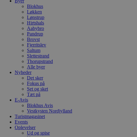
Byer
Blokhus
Løkken
Lønstrup
Hirtshals
Aabybro
Pandrup
Brovst
Fjerritslev
Saltum
Slettestrand
Thorupstrand
Alle byer
Nyheder
Det sker
Fokus på
Set og sket
Tæt på
E-Avis
Blokhus Avis
Vestkysten Nordjylland
Turistmagasinet
Events
Oplevelser
Ud og spise