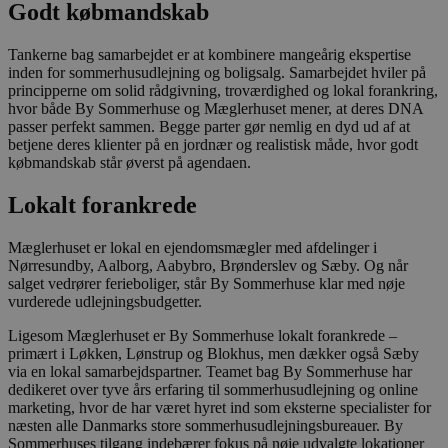
Godt købmandskab
Tankerne bag samarbejdet er at kombinere mangeårig ekspertise
inden for sommerhusudlejning og boligsalg. Samarbejdet hviler på
principperne om solid rådgivning, troværdighed og lokal forankring,
hvor både By Sommerhuse og Mæglerhuset mener, at deres DNA
passer perfekt sammen. Begge parter gør nemlig en dyd ud af at
betjene deres klienter på en jordnær og realistisk måde, hvor godt
købmandskab står øverst på agendaen.
Lokalt forankrede
Mæglerhuset er lokal en ejendomsmægler med afdelinger i
Nørresundby, Aalborg, Aabybro, Brønderslev og Sæby. Og når
salget vedrører ferieboliger, står By Sommerhuse klar med nøje
vurderede udlejningsbudgetter.
Ligesom Mæglerhuset er By Sommerhuse lokalt forankrede –
primært i Løkken, Lønstrup og Blokhus, men dækker også Sæby
via en lokal samarbejdspartner. Teamet bag By Sommerhuse har
dedikeret over tyve års erfaring til sommerhusudlejning og online
marketing, hvor de har været hyret ind som eksterne specialister for
næsten alle Danmarks store sommerhusudlejningsbureauer. By
Sommerhuses tilgang indebærer fokus på nøje udvalgte lokationer