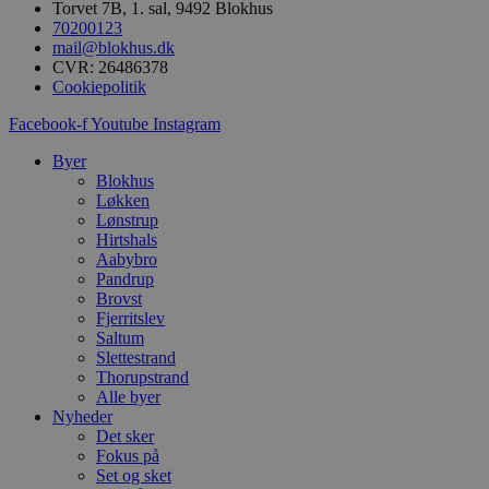
Torvet 7B, 1. sal, 9492 Blokhus
70200123
mail@blokhus.dk
CVR: 26486378
Cookiepolitik
Facebook-f
Youtube
Instagram
Byer
Blokhus
Løkken
Lønstrup
Hirtshals
Aabybro
Pandrup
Brovst
Fjerritslev
Saltum
Slettestrand
Thorupstrand
Alle byer
Nyheder
Det sker
Fokus på
Set og sket