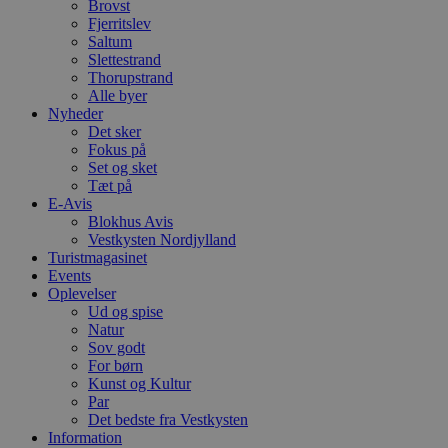
Brovst
Fjerritslev
Saltum
Slettestrand
Thorupstrand
Alle byer
Nyheder
Det sker
Fokus på
Set og sket
Tæt på
E-Avis
Blokhus Avis
Vestkysten Nordjylland
Turistmagasinet
Events
Oplevelser
Ud og spise
Natur
Sov godt
For børn
Kunst og Kultur
Par
Det bedste fra Vestkysten
Information