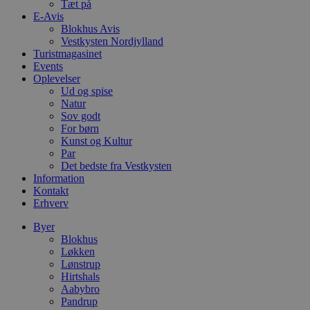
Tæt på
E-Avis
Blokhus Avis
Vestkysten Nordjylland
Turistmagasinet
Events
Oplevelser
Ud og spise
Natur
Sov godt
For børn
Kunst og Kultur
Par
Det bedste fra Vestkysten
Information
Kontakt
Erhverv
Byer
Blokhus
Løkken
Lønstrup
Hirtshals
Aabybro
Pandrup