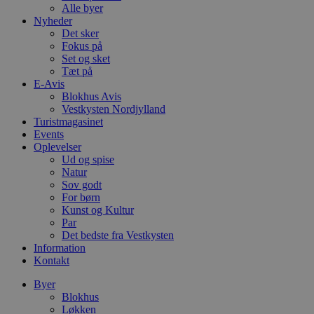
Alle byer
Nyheder
Det sker
Fokus på
Set og sket
Tæt på
E-Avis
Blokhus Avis
Vestkysten Nordjylland
Turistmagasinet
Events
Oplevelser
Ud og spise
Natur
Sov godt
For børn
Kunst og Kultur
Par
Det bedste fra Vestkysten
Information
Kontakt
Byer
Blokhus
Løkken