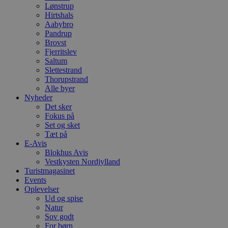
Lønstrup
Hirtshals
Aabybro
Pandrup
Brovst
Fjerritslev
Saltum
Slettestrand
Thorupstrand
Alle byer
Nyheder
Det sker
Fokus på
Set og sket
Tæt på
E-Avis
Blokhus Avis
Vestkysten Nordjylland
Turistmagasinet
Events
Oplevelser
Ud og spise
Natur
Sov godt
For børn