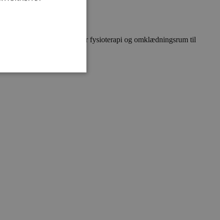
 motorikcenter, ny klinik for fysioterapi og omklædningsrum til
ministration. Hjemmesiden
e gange en bruger kan
given periode, der forsøger
misbrug af tjenester.
-sproget. Dette er en
 variabler for
enereret nummer, hvordan
n et godt eksempel er at
 siderne.