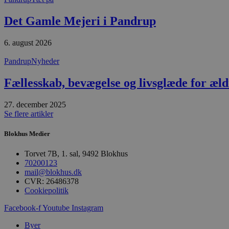
.blok
_fbp
Det Gamle Mejeri i Pandrup
_ga_PJR83J7HYC
.blok
pysTrafficSource
.blok
6. august 2026
_gat_gtag_UA_74178830_1
Pandrup
Nyheder
YSC
Fællesskab, bevægelse og livsglæde for æl
VISITOR_INFO1_LIVE
27. december 2025
Se flere artikler
__Secure-YNID
Blokhus Medier
Torvet 7B, 1. sal, 9492 Blokhus
70200123
mail@blokhus.dk
CVR: 26486378
Cookiepolitik
Facebook-f
Youtube
Instagram
Byer