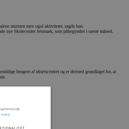
e alene mursten men også aktiviteter, sagde han.
nde nye Skolecenter Jetsmark, som påbegyndes i næste måned.
fremtidige brugere af idrætscentret og er dermed grundlaget for, at
hun.
n til brugerne.
s hjemmeside
 mere
verden, sagde han
KTIONALITET