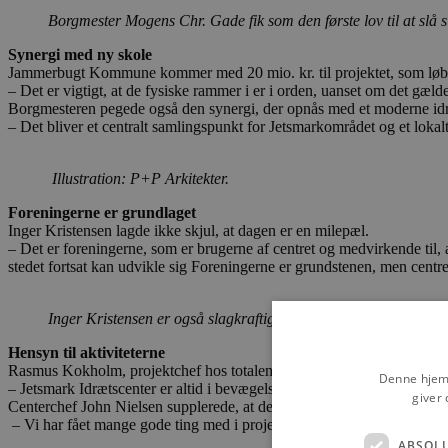
Borgmester Mogens Chr. Gade fik som den første lov til at slå 
Synergi med ny skole
Jammerbugt Kommune kommer med 20 mio. kr. til projektet, som løber 
– Det er vigtigt, at de fysiske rammer i er i orden, uanset om det gælde
Borgmesteren pegede også den synergi, der opnås med et moderne id
– Det bliver et centralt samlingspunkt for Jetsmarkområdet og et lokalt
Illustration: P+P Arkitekter.
Foreningerne er grundlaget
Inger Kristensen lagde ikke skjul, at dagen er en milepæl.
– Det er foreningerne, som er brugerne af centret og medvirkende til, at
stedet fortsat kan udvikle sig Foreningerne er grundstenen, men centre
Inger Kristensen er også slagkraftig. Foto: Vores Jammerbugt
Hensyn til aktiviteterne
Rasmus Kokholm, projektchef hos totalentreprenøren Q-Construction, po
Denne hjemm
– Jetsmark Idrætscenter er altid i bevægelse, og aktiviteterne skal fort
giver 
Centerchef John Nielsen supplerede, at det også var derfor, at moderni
– Vi har fået mange gode ting med i projektet, og vi står godt rustet t
ABSOL