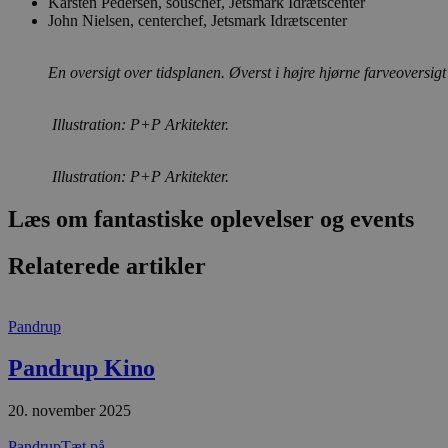
Karsten Pedersen, souschef, Jetsmark Idrætscenter
CookieScriptConsent
John Nielsen, centerchef, Jetsmark Idrætscenter
pys_start_session
En oversigt over tidsplanen. Øverst i højre hjørne farveoversi
Illustration: P+P Arkitekter.
VISITOR_PRIVACY_METAD
Illustration: P+P Arkitekter.
Læs om fantastiske oplevelser og events
Udbyder
Navn
Domæne
Udby
Navn
Navn
Dom
Relaterede artikler
pys_first_visit
.blokhus.
_gid
_gcl_au
Googl
.blok
Pandrup
_ga
Googl
__Secure-
.blok
ROLLOUT_TOKEN
Pandrup Kino
20. november 2025
pbid
pys_landing_page
now-
cowo
Pandrup
Tæt på