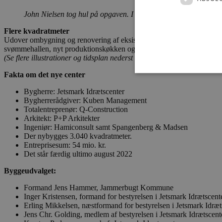
John Nielsen tog hul på opgaven. I første omgang skal vestf
Flere kvadratmeter
Udover ombygning og renovering af eksisterende lokaler, så bliver Je
svømmehallen, nyt produktionskøkken og et nyt foyer- og cafeområd
(Se flere illustrationer og tidsplan nederst i artiklen)
Fakta om det nye center
Bygherre: Jetsmark Idrætscenter
Bygherrerådgiver: Kuben Management
Totalentreprenør: Q-Construction
Absolut nødvendige cookies
Arkitekt: P+P Arkitekter
kan ikke bruges korrekt ude
Ingeniør: Hamiconsult samt Spangenberg & Madsen
Der nybygges 3.040 kvadratmeter.
Navn
Entreprisesum: 54 mio. kr.
Det står færdig ultimo august 2022
pys_session_limit
Byggeudvalget:
PHPSESSID
Formand Jens Hammer, Jammerbugt Kommune
Inger Kristensen, formand for bestyrelsen i Jetsmark Idrætscent
Erling Mikkelsen, næstformand for bestyrelsen i Jetsmark Idræt
Jens Chr. Golding, medlem af bestyrelsen i Jetsmark Idrætscent