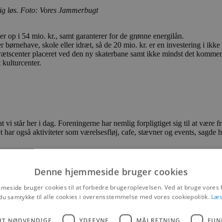
sig løs. Foto: Vores Jammerbugt
op i 54 mio. kr., samt garanterer for de grønne energilån.
r børnehave, skole eller idræt, så de 20 mio. kr. er en investering i ikk
rætscenter placeret ved den ny skaterbane samt ikke mindst det komme
 kulturcenter.
 vi står her i dag. Foreningerne har nemlig forpligtiget sig til at være 
t har også aktiviteter som værelsesfløj, cafe, stævner og events, sagde 
Denne hjemmeside bruger cookies
interede, at byggeriet udføres i 3 etaper for at tage mest mulig hensy
eside bruger cookies til at forbedre brugeroplevelsen. Ved at bruge vore
sætte i en eller anden grad, mens byggeriet står på, sagde han.
du samtykke til alle cookies i overensstemmelse med vores cookiepolitik.
Læs
seringen varer halvandet år.
il fremtiden, og vi får et super moderne flagskib i den nordjyske idræts
UT NØDVENDIGE
YDEEVNE
MÅLRETNING
FUN