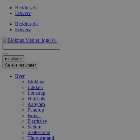
Videre
Blokhus.dk
til
Erhverv
indhold
Blokhus.dk
Erhverv
Search
...
resultater
Se alle resultater
Byer
Blokhus
Løkken
Lønstrup
Hirtshals
Aabybro
Pandrup
Brovst
Fjerritslev
Saltum
Slettestrand
Thorupstrand