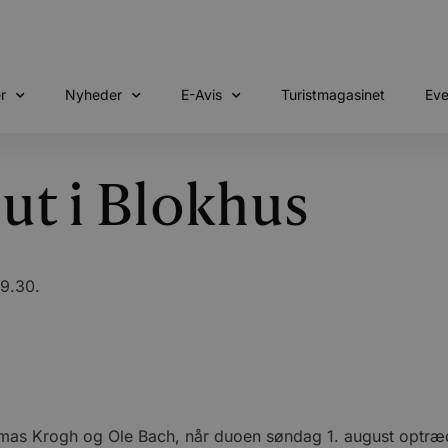
r
Nyheder
E-Avis
Turistmagasinet
Eve
ut i Blokhus
19.30.
omas Krogh og Ole Bach, når duoen søndag 1. august optræd