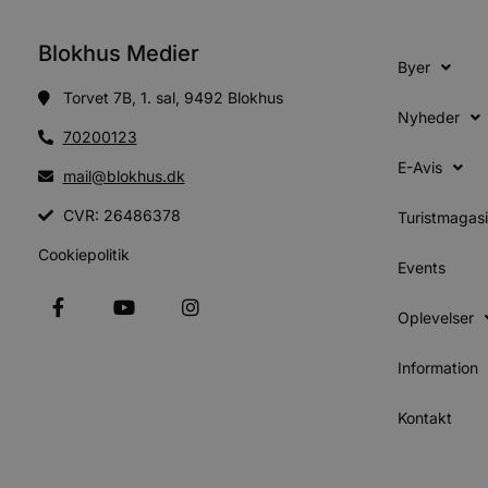
Absolut nødvendige cookies
kan ikke bruges korrekt ude
Blokhus Medier
Byer
Navn
Torvet 7B, 1. sal, 9492 Blokhus
Nyheder
pys_session_limit
70200123
E-Avis
mail@blokhus.dk
PHPSESSID
CVR: 26486378
Turistmagas
Cookiepolitik
Events
CookieScriptConsent
Oplevelser
pys_start_session
Information
VISITOR_PRIVACY_METAD
Kontakt