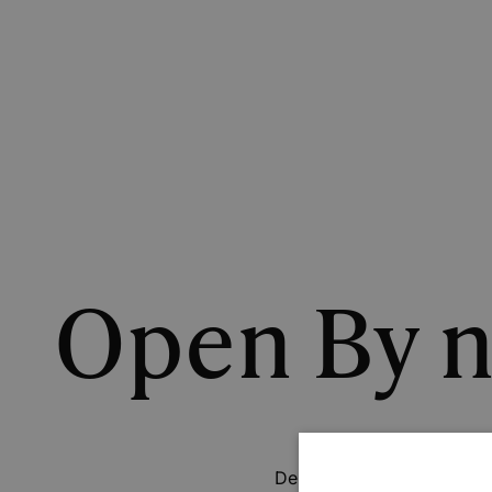
Open By ni
Der er liv og glade dage 