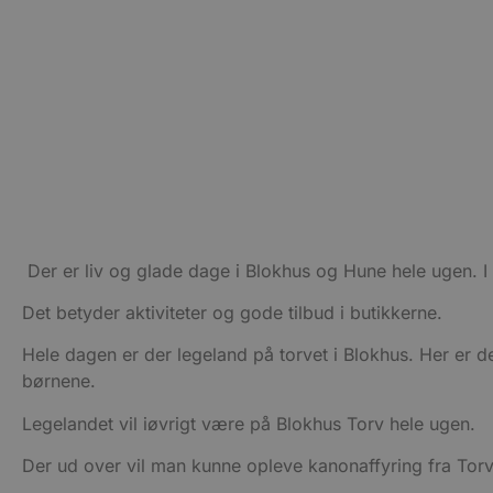
PHPSESSID
CookieScriptConsent
pys_start_session
VISITOR_PRIVACY_METAD
Der er liv og glade dage i Blokhus og Hune hele ugen. I
Det betyder aktiviteter og gode tilbud i butikkerne.
Hele dagen er der legeland på torvet i Blokhus. Her er
Udbyder
Navn
Domæne
Udby
børnene.
Navn
Navn
Dom
pys_first_visit
.blokhus.
_gid
_gcl_au
Legelandet vil iøvrigt være på Blokhus Torv hele ugen.
Googl
.blok
Der ud over vil man kunne opleve kanonaffyring fra Torve
_ga
Googl
__Secure-
.blok