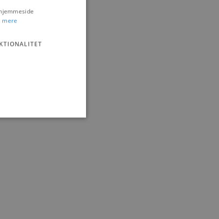
s hjemmeside
 mere
KTIONALITET
ministration. Hjemmesiden
e gange en bruger kan
given periode, der forsøger
misbrug af tjenester.