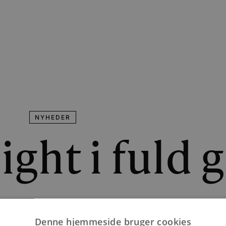
NYHEDER
ght i fuld 
i Blokhus og Hune hele ugen. I dag er der Open By Night.
Denne hjemmeside bruger cookies