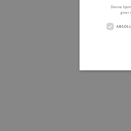
Denne hjemm
giver 
ABSOL
Absolut nødvendige cookies
kan ikke bruges korrekt ude
Navn
pys_session_limit