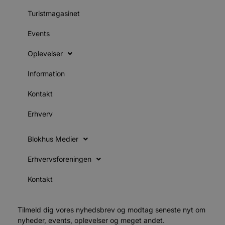
s
s
Turistmagasinet
i
g
d
Events
f
h
y
Oplevelser
f
m
t
Information
PHPSESSID
Session
C
PHP.net
Kontakt
g
blokhus.dk
a
b
Erhverv
s
e
i
d
Blokhus Medier
o
v
b
Erhvervsforeningen
D
e
g
Kontakt
n
h
b
s
Tilmeld dig vores nyhedsbrev og modtag seneste nyt om
w
nyheder, events, oplevelser og meget andet.
e