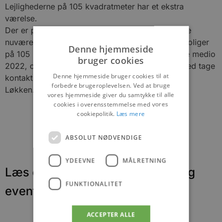
Lejlighederne på 105 kvadratmeter har et ekstra
værelse.
Der er planen, at 2. etape skal placeres øst for de
nuværende huse og kommer til at bestå af fem boliger
Denne hjemmeside
på 105 kvadratmeter. De forventes at stå færdige medio
bruger cookies
2022, og man kan allerede nu blive skrevet op ved tage
Denne hjemmeside bruger cookies til at
kontakt til Nybolig Pandrup, Aabybro, Brovst og
forbedre brugeroplevelsen. Ved at bruge
Løkken.
vores hjemmeside giver du samtykke til alle
cookies i overensstemmelse med vores
cookiepolitik.
Læs mere
ABSOLUT NØDVENDIGE
YDEEVNE
MÅLRETNING
Læs om fantastiske oplevelser og
FUNKTIONALITET
events
ACCEPTER ALLE