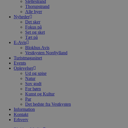
c
Slettestrand
f
Thorupstrand
k
Alle byer
Nyheder
pys_start_session
.blokhus.dk
Session
D
b
Det sker
o
Fokus på
b
Set og sket
t
d
Tæt på
g
E-Avis
h
Blokhus Avis
o
Vestkysten Nordjylland
e
h
Turistmagasinet
ti
Events
Oplevelser
VISITOR_PRIVACY_METADATA
5 måneder
D
YouTube
Ud og spise
4 uger
b
.youtube.com
g
Natur
b
Sov godt
s
For børn
p
f
Kunst og Kultur
i
Par
w
Det bedste fra Vestkysten
r
Information
p
b
Kontakt
s
Erhverv
f
p