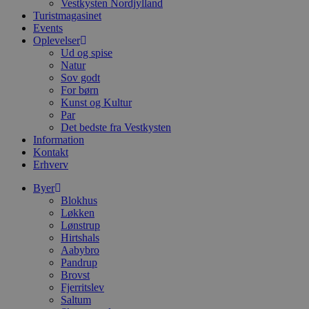
i
Vestkysten Nordjylland
d
Turistmagasinet
o
Events
v
b
Oplevelser
D
Ud og spise
e
Natur
g
Sov godt
n
h
For børn
b
Kunst og Kultur
s
Par
w
e
Det bedste fra Vestkysten
e
Information
o
Kontakt
l
Erhverv
e
m
Byer
CookieScriptConsent
4 uger 2
D
CookieScript
Blokhus
dage
b
blokhus.dk
Løkken
C
S
Lønstrup
t
Hirtshals
h
Aabybro
p
Pandrup
s
b
Brovst
e
Fjerritslev
a
Saltum
S