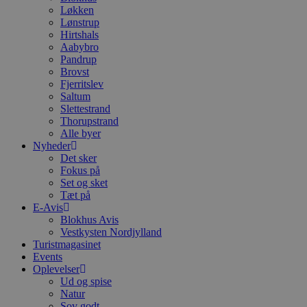
Løkken
Lønstrup
Hirtshals
Aabybro
Pandrup
Brovst
Fjerritslev
Saltum
Slettestrand
Thorupstrand
Alle byer
Nyheder
Det sker
Fokus på
Set og sket
Tæt på
E-Avis
Blokhus Avis
Vestkysten Nordjylland
Turistmagasinet
Events
Oplevelser
Ud og spise
Natur
Sov godt