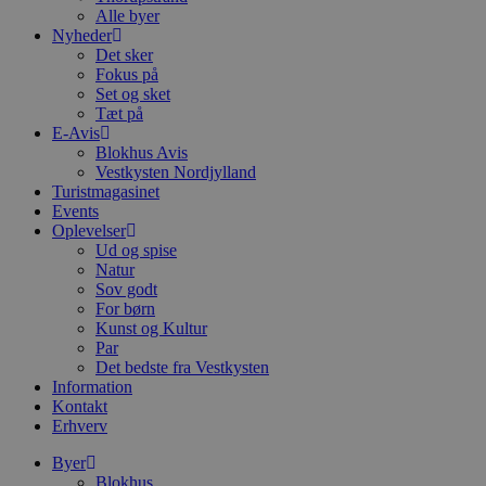
Alle byer
Nyheder
Det sker
Fokus på
Set og sket
Tæt på
E-Avis
Blokhus Avis
Vestkysten Nordjylland
Turistmagasinet
Events
Oplevelser
Ud og spise
Natur
Sov godt
For børn
Kunst og Kultur
Par
Det bedste fra Vestkysten
Information
Kontakt
Erhverv
Byer
Blokhus