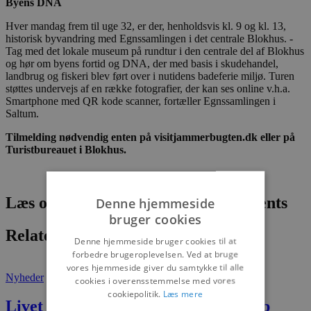
Byens DNA
Hver mandag frem til uge 32, er der, henholdsvis kl. 9 og kl. 13,
historisk byvandring med Egnssamlingen i det centrale Blokhus. -
Tag med det lokale museum på rundtur i den centrale del af Blokhus
og hør om byens fortid og DNA, der med basis i skudehandel,
landbrug og fiskeri blev ført over i nutidens badeferie miljø. Turen
støttes undervejs af en række fotografier, der kan ses online v.h.a.
Smartphone med QR kode scanner, fortæller Egnssamlingen i
Saltum.
Tilmelding nødvendig enten på visitjammerbugten.dk eller på
Turistbureauet i Blokhus.
Læs om fantastiske oplevelser og events
Denne hjemmeside
bruger cookies
Relaterede artikler
Denne hjemmeside bruger cookies til at
forbedre brugeroplevelsen. Ved at bruge
vores hjemmeside giver du samtykke til alle
Nyheder
cookies i overensstemmelse med vores
cookiepolitik.
Læs mere
Livet tog en drejning efter hjertestop