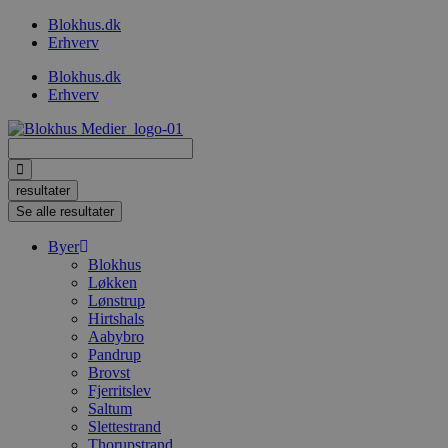
Videre
Blokhus.dk
til
Erhverv
indhold
Blokhus.dk
Erhverv
Search
...
resultater
Se alle resultater
Byer
Blokhus
Løkken
Lønstrup
Hirtshals
Aabybro
Pandrup
Brovst
Fjerritslev
Saltum
Slettestrand
Thorupstrand