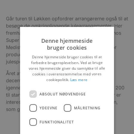
Går turen til Løkken opfordrer arrangørerne også til at
besøge de omkringliggende julearrangementer. Her
fremhæver de julelys-tændingen 14. november hos
Denne hjemmeside
Super Brugsen i Løkken eller den traditionsrige
bruger cookies
Medisterfest – også hos Super Brugsen, hvor der
produceres flere tons af den traditionelle
Denne hjemmeside bruger cookies til at
julespecialitet.
forbedre brugeroplevelsen. Ved at bruge
vores hjemmeside giver du samtykke til alle
Året afsluttes med det populære Nytårsløb 31.
cookies i overensstemmelse med vores
cookiepolitik.
Læs mere
december. En løbsfest, der har været afholdt
igennem flere år, hvor der i 2023 var samlet ca. 200
ABSOLUT NØDVENDIGE
til start. Begivenheden følges op i år og alle, der er
interesserede, er velkomne til at deltage på turen,
YDEEVNE
MÅLRETNING
som går rundt i byen, stranden og klitterne.
FUNKTIONALITET