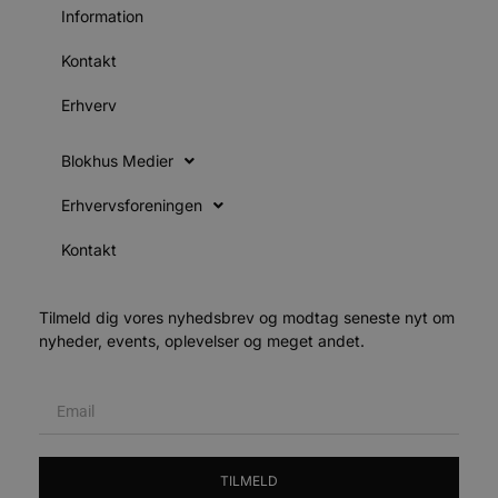
v
Information
b
D
e
Kontakt
g
n
h
Erhverv
b
s
w
Blokhus Medier
e
e
o
Erhvervsforeningen
l
e
m
Kontakt
CookieScriptConsent
4 uger 2
D
CookieScript
dage
b
blokhus.dk
C
Tilmeld dig vores nyhedsbrev og modtag seneste nyt om
S
t
nyheder, events, oplevelser og meget andet.
h
p
s
b
e
a
S
c
f
TILMELD
k