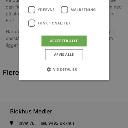
den flotte udsigt over Vesterhavet eller tage turen ned
YDEEVNE
MÅLRETNING
på stranden og opleve Danmarks eneste fuglefjeld.
En 1. klasses-naturoplevelse.
FUNKTIONALITET
Har du mod på flere naturoplevelser er der en helt
enestående en af slagsen i Nationalpark Thy, som
ACCEPTER ALLE
ligger vest for Hanstholm.
AFVIS ALLE
VIS DETALJER
Flere nyheder
Absolut nødvendige
Ydeevne
Målretning
Funktionalitet
Absolut nødvendige cookies muliggør
Blokhus Medier
hjemmesidens grundlæggende funktionalitet
såsom brugerlogin og kontoadministration.
Torvet 7B, 1. sal, 9492 Blokhus
Hjemmesiden kan ikke bruges korrekt uden de