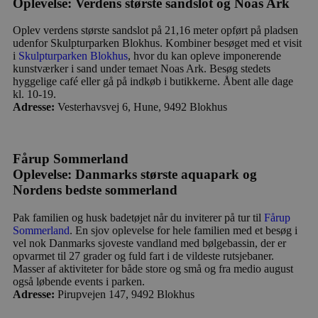
Oplevelse: Verdens største sandslot og Noas Ark
Oplev verdens største sandslot på 21,16 meter opført på pladsen
udenfor Skulpturparken Blokhus. Kombiner besøget med et visit
i
Skulpturparken Blokhus
, hvor du kan opleve imponerende
kunstværker i sand under temaet Noas Ark. Besøg stedets
hyggelige café eller gå på indkøb i butikkerne. Åbent alle dage
kl. 10-19.
Adresse:
Vesterhavsvej 6, Hune, 9492 Blokhus
Fårup Sommerland
Oplevelse: Danmarks største aquapark og
Nordens bedste sommerland
Pak familien og husk badetøjet når du inviterer på tur til
Fårup
Sommerland
. En sjov oplevelse for hele familien med et besøg i
vel nok Danmarks sjoveste vandland med bølgebassin, der er
opvarmet til 27 grader og fuld fart i de vildeste rutsjebaner.
Masser af aktiviteter for både store og små og fra medio august
også løbende events i parken.
Adresse:
Pirupvejen 147, 9492 Blokhus