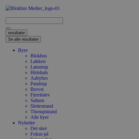
resultater
Se alle resultater
Byer
Blokhus
Løkken
Lønstrup
Hirtshals
Aabybro
Pandrup
Brovst
Fjerritslev
Saltum
Slettestrand
Thorupstrand
Alle byer
Nyheder
Det sker
Fokus på