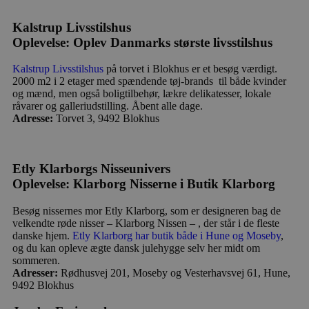
Kalstrup Livsstilshus
Oplevelse: Oplev Danmarks største livsstilshus
Kalstrup Livsstilshus
på torvet i Blokhus er et besøg værdigt.
2000 m2 i 2 etager med spændende tøj-brands til både kvinder
og mænd, men også boligtilbehør, lækre delikatesser, lokale
råvarer og galleriudstilling. Åbent alle dage.
Adresse:
Torvet 3, 9492 Blokhus
Etly Klarborgs Nisseunivers
Oplevelse: Klarborg Nisserne i Butik Klarborg
Besøg nissernes mor Etly Klarborg, som er designeren bag de
velkendte røde nisser – Klarborg Nissen – , der står i de fleste
danske hjem.
Etly Klarborg har butik både i Hune og Moseby
,
og du kan opleve ægte dansk julehygge selv her midt om
sommeren.
Adresser:
Rødhusvej 201, Moseby og Vesterhavsvej 61, Hune,
9492 Blokhus