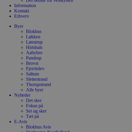
Det bedste fra Vestkysten
bruge
Information
Youtu
er ind
Kontakt
webst
Erhverv
også 
webs
Byer
bruge
gamle
Blokhus
Yout
Løkken
græns
Lønstrup
__Secure-YNID
.youtube.com
5 måneder
Denne
Hirtshals
4 uger
benytt
Aabybro
den b
Pandrup
unikt
Brovst
bruge
Formå
Fjerritslev
regis
Saltum
adfær
Slettestrand
præfe
af be
Thorupstrand
lever
Alle byer
indho
Nyheder
annon
Det sker
føre s
hjemm
Fokus på
Præfi
Set og sket
sikrer
Tæt på
data 
en si
E-Avis
HTTPS
Blokhus Avis