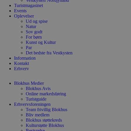
Vestkysten Nordjylland
Turistmagasinet
Events
Oplevelser
Ud og spise
Natur
Sov godt
For børn
Kunst og Kultur
Par
Det bedste fra Vestkysten
Information
Kontakt
Erhverv
Blokhus Medier
Blokhus Avis
Online markedsføring
Turistguide
Erhvervsforeningen
Team frivillig Blokhus
Bliv medlem
Blokhus støttekreds
Kulturstøtte Blokhus
Bestyrelse