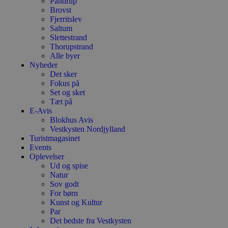
Pandrup
Brovst
Fjerritslev
Saltum
Slettestrand
Thorupstrand
Alle byer
Nyheder
Det sker
Fokus på
Set og sket
Tæt på
E-Avis
Blokhus Avis
Vestkysten Nordjylland
Turistmagasinet
Events
Oplevelser
Ud og spise
Natur
Sov godt
For børn
Kunst og Kultur
Par
Det bedste fra Vestkysten