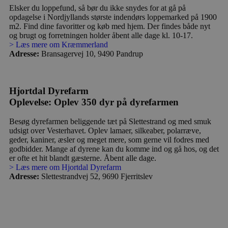
s
Elsker du loppefund, så bør du ikke snydes for at gå på
p
opdagelse i Nordjyllands største indendørs loppemarked på 1900
f
m2. Find dine favoritter og køb med hjem. Der findes både nyt
i
w
og brugt og forretningen holder åbent alle dage kl. 10-17.
r
> Læs mere om Kræmmerland
p
Adresse:
Bransagervej 10, 9490 Pandrup
b
s
f
p
b
Hjortdal Dyrefarm
p
o
Oplevelse: Oplev 350 dyr på dyrefarmen
i
d
p
Besøg dyrefarmen beliggende tæt på Slettestrand og med smuk
b
udsigt over Vesterhavet. Oplev lamaer, silkeaber, polarræve,
f
geder, kaniner, æsler og meget mere, som gerne vil fodres med
s
godbidder. Mange af dyrene kan du komme ind og gå hos, og det
er ofte et hit blandt gæsterne. Åbent alle dage.
> Læs mere om Hjortdal Dyrefarm
Adresse:
Slettestrandvej 52, 9690 Fjerritslev
Udbyder
/
Navn
Udløbsdato
Beskrivelse
Domæne
Udbyder
/
Navn
Udløbsdato
Beskrivelse
Domæne
pys_first_visit
.blokhus.dk
1 uge
Denne cookie
Udbyder
/
Navn
Udløbsdato
Beskr
bruges til at
_gid
1 dag
Denne cookie
Google LLC
Domæne
bestemme den
Google Anal
.blokhus.dk