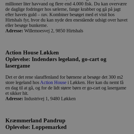
dage
b
blokhus.dk
millioner liter havvand og flere end 4.000 fisk. Du kan overvære
C
de daglige fodringer hos sælerne, fange krabber og gå på jagt
S
efter havets guld – rav. Kombiner besøget med et visit hos
t
h
Hirtshals fyr, hvor du kan nyde den enestående udsigt over havet
p
eller besøge bunkerne.
s
Adresse:
Willemoesvej 2, 9850 Hirtshals
b
e
a
S
c
Action House Løkken
f
k
Oplevelse: Indendørs legeland, go-cart og
lasergame
pys_start_session
.blokhus.dk
Session
D
b
o
Det er det rene slaraffenland for børnene at besøge det 300 m2
b
t
store legeland hos
Action House
i Løkken. Her kan du nemt få
d
en dag til at gå, og for de lidt større børn er go-cart og lasergame
g
et sikker hit.
h
Adresse:
Industrivej 1, 9480 Løkken
o
e
h
ti
Kræmmerland Pandrup
VISITOR_PRIVACY_METADATA
5 måneder
D
YouTube
4 uger
b
.youtube.com
Oplevelse: Loppemarked
g
b