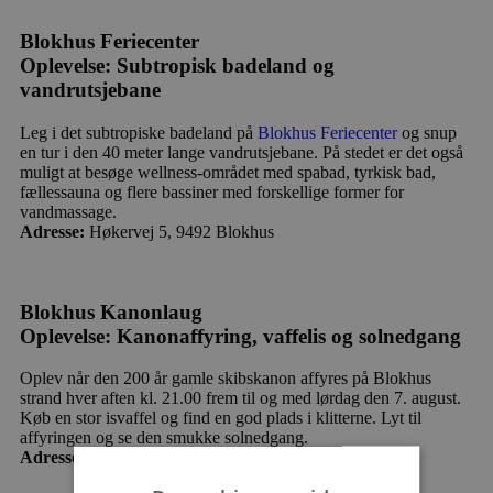
Blokhus Feriecenter
Oplevelse: Subtropisk badeland og
vandrutsjebane
Leg i det subtropiske badeland på
Blokhus Feriecenter
og snup
en tur i den 40 meter lange vandrutsjebane. På stedet er det også
muligt at besøge wellness-området med spabad, tyrkisk bad,
fællessauna og flere bassiner med forskellige former for
vandmassage.
Adresse:
Høkervej 5, 9492 Blokhus
Blokhus Kanonlaug
Oplevelse: Kanonaffyring, vaffelis og solnedgang
Oplev når den 200 år gamle skibskanon affyres på Blokhus
strand hver aften kl. 21.00 frem til og med lørdag den 7. august.
Køb en stor isvaffel og find en god plads i klitterne. Lyt til
affyringen og se den smukke solnedgang.
Adresse:
Nedkørslen til Blokhus strand