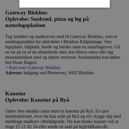
Gateway Blokhus
Oplevelse: Snobrød, pizza og leg på
Absolut nødvendige
Ydeevne
naturlegepladsen
Målretning
Funktionalitet
Tag familien og madkurven med til Gateway Blokhus, som er
Absolut nødvendige cookies muliggør
samlingspunktet for aktiviteter i Blokhus Klitplantage. Stor
hjemmesidens grundlæggende funktionalitet
legeplads, bålplads, borde og bænke samt en naturbageovn. Gå
såsom brugerlogin og kontoadministration.
en tur på en af de afmærkede stier, test fitness ruten eller tag
Hjemmesiden kan ikke bruges korrekt uden de
absolut nødvendige cookies.
mountainbiken med og afprøv terrænet. Snobrødsdej kan købes
hos Hune Bageri.
Udbyder
/
> Kort over Gateway Blokhus
Navn
Udløbsdato
B
Domæne
Adresse:
Indgang ved Plesnervej, 9492 Blokhus
pys_session_limit
.blokhus.dk
59 minutter
D
57
b
sekunder
b
m
Kanotur
b
u
Oplevelse: Kanotur på Ryå
s
s
i
Oplev den smukke natur med en kanotur på Ryå. En sjov
g
familieaktivitet, hvor du kan sejle på Ryå og evt. hygge dig med
d
medbragt madkurv efterfølgende. Du kan booke kanoer ved at
f
ringe 25 21 02 34 eller sende en mail på lej@fdfkano.dk.
h