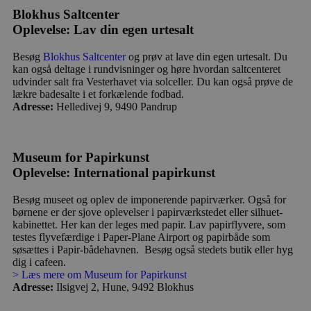
Blokhus Saltcenter
Oplevelse: Lav din egen urtesalt
Besøg
Blokhus Saltcenter
og prøv at lave din egen urtesalt. Du
kan også deltage i rundvisninger og høre hvordan saltcenteret
udvinder salt fra Vesterhavet via solceller. Du kan også prøve de
lækre badesalte i et forkælende fodbad.
Adresse:
Helledivej 9, 9490 Pandrup
Museum for Papirkunst
Oplevelse: International papirkunst
Besøg museet og oplev de imponerende papirværker. Også for
børnene er der sjove oplevelser i papirværkstedet eller silhuet-
kabinettet. Her kan der leges med papir. Lav papirflyvere, som
testes flyvefærdige i Paper-Plane Airport og papirbåde som
søsættes i Papir-bådehavnen. Besøg også stedets butik eller hyg
dig i cafeen.
> Læs mere om Museum for Papirkunst
Adresse:
Ilsigvej 2, Hune, 9492 Blokhus