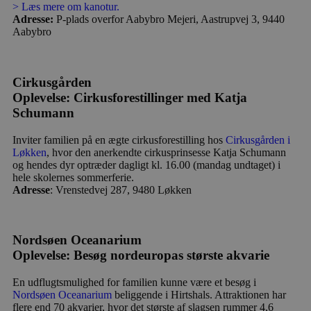
y
> Læs mere om kanotur.
f
Adresse:
P-plads overfor Aabybro Mejeri, Aastrupvej 3, 9440
m
Aabybro
t
PHPSESSID
Session
C
PHP.net
g
blokhus.dk
a
Cirkusgården
b
s
Oplevelse: Cirkusforestillinger med Katja
e
Schumann
i
d
o
Inviter familien på en ægte cirkusforestilling hos
Cirkusgården i
v
b
Løkken
, hvor den anerkendte cirkusprinsesse Katja Schumann
D
og hendes dyr optræder dagligt kl. 16.00 (mandag undtaget) i
e
hele skolernes sommerferie.
g
n
Adresse
: Vrenstedvej 287, 9480 Løkken
h
b
s
w
e
Nordsøen Oceanarium
e
Oplevelse: Besøg nordeuropas største akvarie
o
l
e
En udflugtsmulighed for familien kunne være et besøg i
m
Nordsøen Oceanarium
beliggende i Hirtshals. Attraktionen har
CookieScriptConsent
4 uger 2
D
flere end 70 akvarier, hvor det største af slagsen rummer 4,6
CookieScript