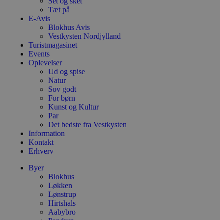
Set og sket
Tæt på
E-Avis
Blokhus Avis
Vestkysten Nordjylland
Turistmagasinet
Events
Oplevelser
Ud og spise
Natur
Sov godt
For børn
Kunst og Kultur
Par
Det bedste fra Vestkysten
Information
Kontakt
Erhverv
Byer
Blokhus
Løkken
Lønstrup
Hirtshals
Aabybro