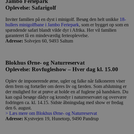
Jambo Feriepark
Oplevelse: Safarigolf
Inviter familien på en dyst i minigolf. Besøg den helt unikke
18-
hullers minigolfbane i Jambo Feriepark
, som er bygget op som en
spændende safari blandt vilde dyr i Afrika. Her vil familien
garanteret få en mindeværdig ferieoplevelse.
Adresse:
Solvejen 60, 9493 Saltum
Blokhus Ørne- og Naturreservat
Oplevelse: Rovfugleshow – Hver dag kl. 15.00
Oplev de imponerende ørne, ugler og falke når falkoneren viser
dem frem og fortæller om deres liv og færden. Som afslutning er
der mulighed for at prøve at holde en af fuglene på handsken. Du
kan også besøge dådyr og krondyr i naturreservatet og overvære
fodringen ca. kl. 14.15. Sidste åbningsdag med show er fredag
den 6. august.
> Læs mere om Blokhus Ørne- og Naturreservat
Adresse:
Kystvejen 19, Hunetorp, 9490 Pandrup