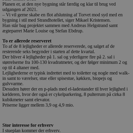
Planen er, at den nye bygning står færdig og klar til brug ved
udgangen af 2021.
– Vi vil gerne skabe en flot afslutning af Torvet mod syd med en
bygning i stil med Strandhotellet, siger Mikael Kristensen.
Han står bag projektet sammen med Andreas Helgstrand samt
ægteparret Marie Louise og Stefan Ebdrup.
To er allerede reserveret
To af de 8 lejligheder er allerede reserverede, og salget af de
resterende seks begynder i starten af dette kvartal.
Der bliver 4 lejligheder på 1. sal og yderligere fire på 2. sal i
størrelserne fra 100-130 kvadratmeter, og der følger minimum 2 og
op til 4 altaner med.
Lejlighederne er typisk indrettet med to toiletter og nogle med walk-
in samt to værelser, stue eller spisestue, køkken, biopejs og
gulvvarme.
Desuden hører der en p-plads med el-ladestander til hver lejlighed i
kælderen, hvor der også er cykelparkering, 8 pulterrum på cirka 8
kubikmeter samt elevator.
Priserne ligger mellem 3,9 og 4,9 mio.
Stor interesse for erhverv
I stueplan kommer der erhverv.