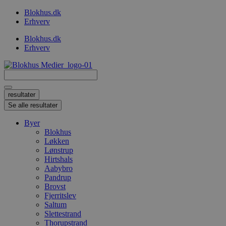
Videre
Blokhus.dk
til
Erhverv
indhold
Blokhus.dk
Erhverv
Search
...
resultater
Se alle resultater
Byer
Blokhus
Løkken
Lønstrup
Hirtshals
Aabybro
Pandrup
Brovst
Fjerritslev
Saltum
Slettestrand
Thorupstrand