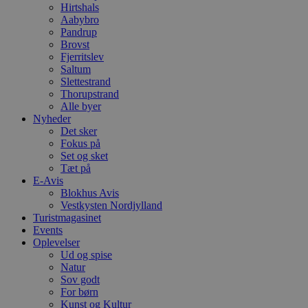
o
Hirtshals
e
Aabybro
h
Pandrup
ti
Brovst
VISITOR_PRIVACY_METADATA
5 måneder
D
YouTube
Fjerritslev
4 uger
b
.youtube.com
Saltum
g
b
Slettestrand
s
Thorupstrand
p
Alle byer
f
Nyheder
i
w
Det sker
r
Fokus på
p
Set og sket
b
s
Tæt på
f
E-Avis
p
Blokhus Avis
b
Vestkysten Nordjylland
p
o
Turistmagasinet
i
Events
d
Oplevelser
p
b
Ud og spise
f
Natur
s
Sov godt
For børn
Kunst og Kultur