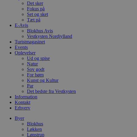
w
Det sker
e
Fokus på
e
o
Set og sket
l
Tæt på
e
E-Avis
m
Blokhus Avis
CookieScriptConsent
4 uger 2
D
CookieScript
Vestkysten Nordjylland
dage
b
blokhus.dk
Turistmagasinet
C
Events
S
t
Oplevelser
h
Ud og spise
p
Natur
s
Sov godt
b
e
For børn
a
Kunst og Kultur
S
Par
c
f
Det bedste fra Vestkysten
k
Information
Kontakt
pys_start_session
.blokhus.dk
Session
D
Erhverv
b
o
b
Byer
t
Blokhus
d
Løkken
g
h
Lønstrup