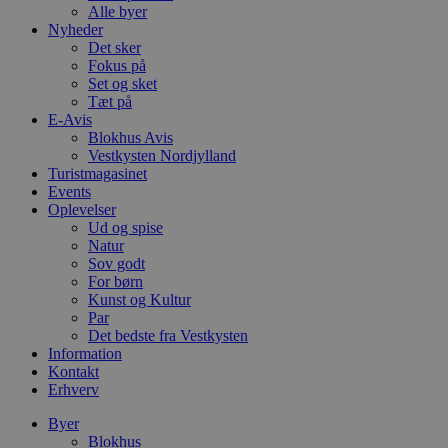
Alle byer
Nyheder
Det sker
Fokus på
Set og sket
Tæt på
E-Avis
Blokhus Avis
Vestkysten Nordjylland
Turistmagasinet
Events
Oplevelser
Ud og spise
Natur
Sov godt
For børn
Kunst og Kultur
Par
Det bedste fra Vestkysten
Information
Kontakt
Erhverv
Byer
Blokhus