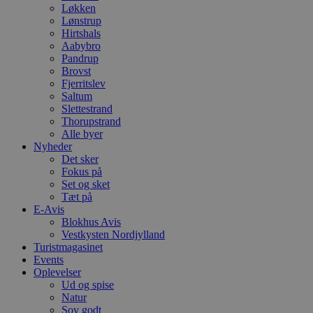
Løkken
Lønstrup
Hirtshals
Aabybro
Pandrup
Brovst
Fjerritslev
Saltum
Slettestrand
Thorupstrand
Alle byer
Nyheder
Det sker
Fokus på
Set og sket
Tæt på
E-Avis
Blokhus Avis
Vestkysten Nordjylland
Turistmagasinet
Events
Oplevelser
Ud og spise
Natur
Sov godt