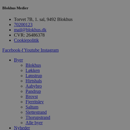
b
u
Blokhus Medier
s
s
i
Torvet 7B, 1. sal, 9492 Blokhus
g
70200123
d
f
mail@blokhus.dk
h
CVR: 26486378
y
Cookiepolitik
f
m
t
Facebook-f
Youtube
Instagram
PHPSESSID
Session
C
PHP.net
Byer
g
blokhus.dk
Blokhus
a
b
Løkken
s
Lønstrup
e
Hirtshals
i
Aabybro
d
o
Pandrup
v
Brovst
b
Fjerritslev
D
e
Saltum
g
Slettestrand
n
Thorupstrand
h
Alle byer
b
s
Nyheder