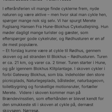
I efterårsferien vil mange finde cyklerne frem, nyde
naturen og være aktive – men hvor skal man cykle hen,
spørger mange nok sig selv. Vi har spurgt Merete
Fuglsang Hansen Fra Hune-Blokhus Cykeludlejning. Hun
møder dagligt mange turister og gæster, som
efterspørger gode cykelruter, og Rødhusturen er en af
de mest populære.
– Et forslag kunne være at cykle til Rødhus, gennem
skoven og ad stranden til Blokhus – Rødhusturen. Turen
er ca. 21 km, og varer ca. 2 timer. Turen starter i Hune,
og går igennem Blokhus Klitplantage. I skoven cykler i
forbi Gateway Blokhus, som bla. indeholder den store
picnicplads, Naturlegeplads, bålsteder, naturbageovn,
toiletbygning og forskellige motionsruter, fortæller
Merete. Videre i skoven kommer man på
Brændevinsstien, som efterhånden er blevet kendt for
den smukkeste sti i skoven at cykle på, dernæst
skovsøen, Nørresø.