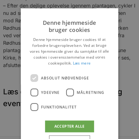
– Efter den dejlige oplevelse igennem plantagen, cykler I
nu ad små grusveje gennem det flade hedeareal hen
mod Rødhus strand. Tag evt. en afstikker til Galleri
Denne hjemmeside
Rødhusgården og Rødhus kirke – også kaldet ”Kirken
bruger cookies
ved verdens ende”. Derefter cykler I ad stranden fra
Denne hjemmeside bruger cookies til at
Rødhus til Blokhus. Nu cykler I tilbage igennem
forbedre brugeroplevelsen. Ved at bruge
plantagen til Hune. Turen slutter ved at besøge Hune
vores hjemmeside giver du samtykke til alle
cookies i overensstemmelse med vores
Kirke, hvor den fine romanske granitdøbefont bør ses,
cookiepolitik.
Læs mere
afslutter Merete
ABSOLUT NØDVENDIGE
Læs om fantastiske oplevelser og
YDEEVNE
MÅLRETNING
events
FUNKTIONALITET
ACCEPTER ALLE