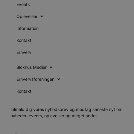
i
Events
g
d
f
Oplevelser
h
y
f
Information
m
t
Kontakt
PHPSESSID
Session
C
PHP.net
g
blokhus.dk
Erhverv
a
b
s
e
Blokhus Medier
i
d
o
Erhvervsforeningen
v
b
D
Kontakt
e
g
n
h
Tilmeld dig vores nyhedsbrev og modtag seneste nyt om
b
s
nyheder, events, oplevelser og meget andet.
w
e
e
o