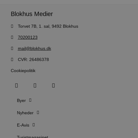
u
s
s
Blokhus Medier
i
g
d
Torvet 7B, 1. sal, 9492 Blokhus
f
h
y
70200123
f
m
t
mail@blokhus.dk
PHPSESSID
Session
C
PHP.net
CVR: 26486378
g
blokhus.dk
a
b
Cookiepolitik
s
e
i
d
o
v
b
Byer
D
e
Nyheder
g
n
h
E-Avis
b
s
w
Turistmagasinet