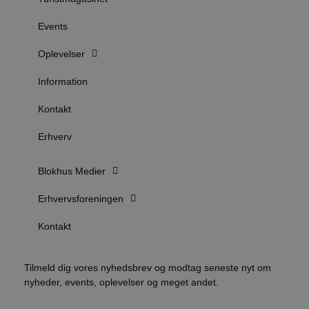
e
e
o
Events
l
e
m
Oplevelser
CookieScriptConsent
4 uger 2
D
CookieScript
dage
b
blokhus.dk
Information
C
S
t
Kontakt
h
p
Erhverv
s
b
e
a
Blokhus Medier
S
c
f
Erhvervsforeningen
k
pys_start_session
.blokhus.dk
Session
D
Kontakt
b
o
b
t
Tilmeld dig vores nyhedsbrev og modtag seneste nyt om
d
nyheder, events, oplevelser og meget andet.
g
h
o