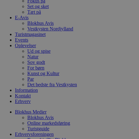
Fokus på
pys_start_session
.blokhus.dk
Session
D
Set og sket
b
Tæt på
o
b
E-Avis
t
Blokhus Avis
d
Vestkysten Nordjylland
g
Turistmagasinet
h
o
Events
e
Oplevelser
h
Ud og spise
ti
Natur
VISITOR_PRIVACY_METADATA
5 måneder
D
YouTube
Sov godt
4 uger
b
.youtube.com
For børn
g
Kunst og Kultur
b
s
Par
p
Det bedste fra Vestkysten
f
Information
i
Kontakt
w
r
Erhverv
p
b
Blokhus Medier
s
Blokhus Avis
f
p
Online markedsføring
b
Turistguide
p
Erhvervsforeningen
o