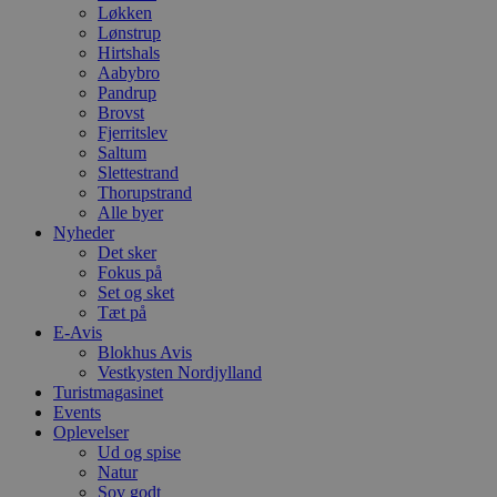
Løkken
Lønstrup
Hirtshals
Aabybro
Pandrup
Brovst
Fjerritslev
Saltum
Slettestrand
Thorupstrand
Alle byer
Nyheder
Det sker
Fokus på
Set og sket
Tæt på
E-Avis
Blokhus Avis
Vestkysten Nordjylland
Turistmagasinet
Events
Oplevelser
Ud og spise
Natur
Sov godt