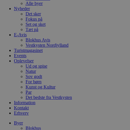
Alle byer
Nyheder
Det sker
Fokus på
Set og sket
Tæt på
E-Avis
Blokhus Avis
Vestkysten Nordjylland
Turistmagasinet
Events
Oplevelser
Ud og spise
Natur
Sov godt
For børn
Kunst og Kultur
Par
Det bedste fra Vestkysten
Information
Kontakt
Erhverv
Byer
Blokhus