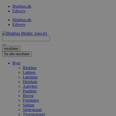
Videre
Blokhus.dk
til
Erhverv
indhold
Blokhus.dk
Erhverv
Search
...
resultater
Se alle resultater
Byer
Blokhus
Løkken
Lønstrup
Hirtshals
Aabybro
Pandrup
Brovst
Fjerritslev
Saltum
Slettestrand
Thorupstrand