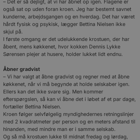
– Det er så dejligt, at vi har åbnet op igen. Flagene er
også sat op uden foran kroen. Jeg har bestemt savnet
kunderne, arbejdsgangen og en hverdag. Det har været
hårdt fysisk og psykisk, lægger Bettina Nielsen ikke
skjul på.
I første omgang er det udelukkende krostuen, der har
åbent, mens køkkenet, hvor kokken Dennis Lykke
Sørensen plejer at husere, holder lukket lidt endnu.
Åbner gradvist
– Vi har valgt at åbne gradvist og regner med at åbne
køkkenet, når vi må begynde at holde selskaber igen.
Ellers kan det ikke svare sig. Men kommer
efterspørgslen, så kan vi åbne det i løbet af et par dage,
fortæller Bettina Nielsen.
Kroen følger selvfølgelig myndighedernes retningslinjer
med 2 kvadratmeter per person og en meters afstand til
hinanden, med mindre man er i samme selskab.
Og så må krostuen lukke til midnat fredag og lørdag,