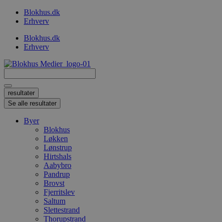
Videre
Blokhus.dk
til
Erhverv
indhold
Blokhus.dk
Erhverv
Search
...
resultater
Se alle resultater
Byer
Blokhus
Løkken
Lønstrup
Hirtshals
Aabybro
Pandrup
Brovst
Fjerritslev
Saltum
Slettestrand
Thorupstrand