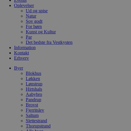
Events
o
Oplevelser
v
Ud og spise
b
D
Natur
e
Sov godt
g
For børn
n
h
Kunst og Kultur
b
Par
s
Det bedste fra Vestkysten
w
Information
e
e
Kontakt
o
Erhverv
l
e
Byer
m
Blokhus
CookieScriptConsent
4 uger 2
D
CookieScript
Løkken
dage
b
blokhus.dk
Lønstrup
C
Hirtshals
S
t
Aabybro
h
Pandrup
p
Brovst
s
b
Fjerritslev
e
Saltum
a
Slettestrand
S
Thorupstrand
c
f