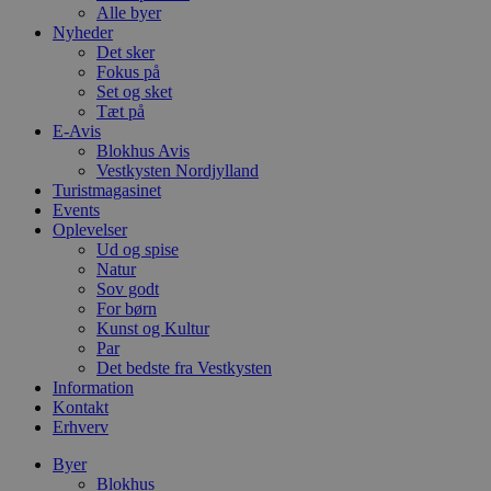
Alle byer
Nyheder
Det sker
Fokus på
Set og sket
Tæt på
E-Avis
Blokhus Avis
Vestkysten Nordjylland
Turistmagasinet
Events
Oplevelser
Ud og spise
Natur
Sov godt
For børn
Kunst og Kultur
Par
Det bedste fra Vestkysten
Information
Kontakt
Erhverv
Byer
Blokhus