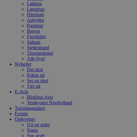
Løkken
Lønstrup
Hirtshals
Aabybro
Pandrup
Brovst
Fjerritslev
Saltum
Slettestrand
Thorupstrand
Alle byer
Nyheder
Det sker
Fokus på
Set og sket
Tæt på
E-Avis
Blokhus Avis
Vestkysten Nordjylland
Turistmagasinet
Events
Oplevelser
Ud og spise
Natur
Sov godt