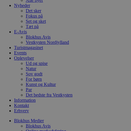
Alle byer
k
Nyheder
Det sker
pys_start_session
.blokhus.dk
Session
D
b
Fokus på
o
Set og sket
b
Tæt på
t
E-Avis
d
g
Blokhus Avis
h
Vestkysten Nordjylland
o
Turistmagasinet
e
h
Events
ti
Oplevelser
Ud og spise
VISITOR_PRIVACY_METADATA
5 måneder
D
YouTube
Natur
4 uger
b
.youtube.com
g
Sov godt
b
For børn
s
Kunst og Kultur
p
Par
f
i
Det bedste fra Vestkysten
w
Information
r
Kontakt
p
b
Erhverv
s
f
Blokhus Medier
p
Blokhus Avis
b
p