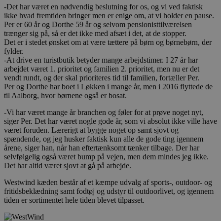
-Det har været en nødvendig beslutning for os, og vi ved faktisk
ikke hvad fremtiden bringer men er enige om, at vi holder en pause.
Per er 60 år og Dorthe 59 år og selvom pensionisttilværelsen
trænger sig på, så er det ikke med afsæt i det, at de stopper.
Det er i stedet ønsket om at være tættere på børn og børnebørn, der
fylder.
-At drive en turistbutik betyder mange arbejdstimer. I 27 år har
arbejdet været 1. prioritet og familien 2. prioritet, men nu er det
vendt rundt, og der skal prioriteres tid til familien, fortæller Per.
Per og Dorthe har boet i Løkken i mange år, men i 2016 flyttede de
til Aalborg, hvor børnene også er bosat.
-Vi har været mange år branchen og føler for at prøve noget nyt,
siger Per. Det har været nogle gode år, som vi absolut ikke ville have
været foruden. Lærerigt at bygge noget op samt sjovt og
spændende, og jeg husker faktisk kun alle de gode ting igennem
årene, siger han, når han eftertænksomt tænker tilbage. Der har
selvfølgelig også været bump på vejen, men dem mindes jeg ikke.
Det har altid været sjovt at gå på arbejde.
Westwind kæden består af et kæmpe udvalg af sports-, outdoor- og
fritidsbeklædning samt fodtøj og udstyr til outdoorlivet, og igennem
tiden er sortimentet hele tiden blevet tilpasset.