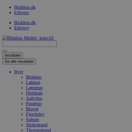
Videre
Blokhus.dk
til
Erhverv
indhold
Blokhus.dk
Erhverv
Search
...
resultater
Se alle resultater
Byer
Blokhus
Løkken
Lønstrup
Hirtshals
Aabybro
Pandrup
Brovst
Fjerritslev
Saltum
Slettestrand
Thorupstrand