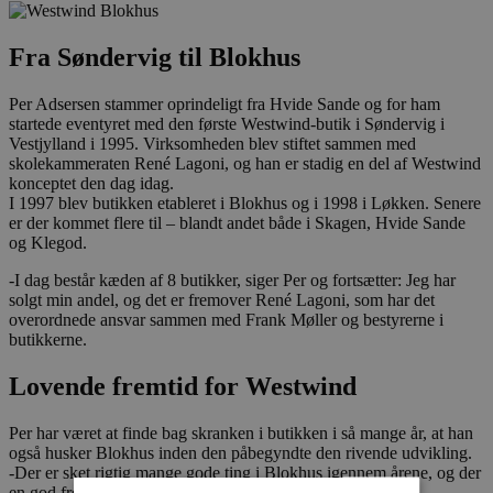
Fra Søndervig til Blokhus
Per Adsersen stammer oprindeligt fra Hvide Sande og for ham
startede eventyret med den første Westwind-butik i Søndervig i
Vestjylland i 1995. Virksomheden blev stiftet sammen med
skolekammeraten René Lagoni, og han er stadig en del af Westwind
konceptet den dag idag.
I 1997 blev butikken etableret i Blokhus og i 1998 i Løkken. Senere
er der kommet flere til – blandt andet både i Skagen, Hvide Sande
og Klegod.
-I dag består kæden af 8 butikker, siger Per og fortsætter: Jeg har
solgt min andel, og det er fremover René Lagoni, som har det
overordnede ansvar sammen med Frank Møller og bestyrerne i
butikkerne.
Lovende fremtid for Westwind
Per har været at finde bag skranken i butikken i så mange år, at han
også husker Blokhus inden den påbegyndte den rivende udvikling.
-Der er sket rigtig mange gode ting i Blokhus igennem årene, og der
en god fremtid for Westwind, vurderer Per.