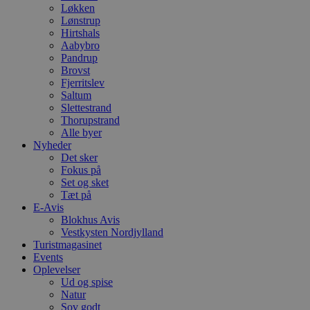
Løkken
Lønstrup
Hirtshals
Aabybro
Pandrup
Brovst
Fjerritslev
Saltum
Slettestrand
Thorupstrand
Alle byer
Nyheder
Det sker
Fokus på
Set og sket
Tæt på
E-Avis
Blokhus Avis
Vestkysten Nordjylland
Turistmagasinet
Events
Oplevelser
Ud og spise
Natur
Sov godt