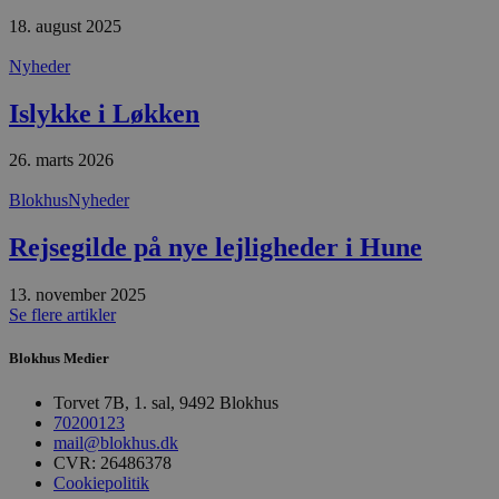
f
h
18. august 2025
y
f
Nyheder
m
t
Islykke i Løkken
PHPSESSID
Session
C
PHP.net
g
blokhus.dk
a
26. marts 2026
b
s
e
Blokhus
Nyheder
i
d
o
Rejsegilde på nye lejligheder i Hune
v
b
D
13. november 2025
e
Se flere artikler
g
n
h
Blokhus Medier
b
s
w
Torvet 7B, 1. sal, 9492 Blokhus
e
70200123
e
mail@blokhus.dk
o
l
CVR: 26486378
e
Cookiepolitik
m