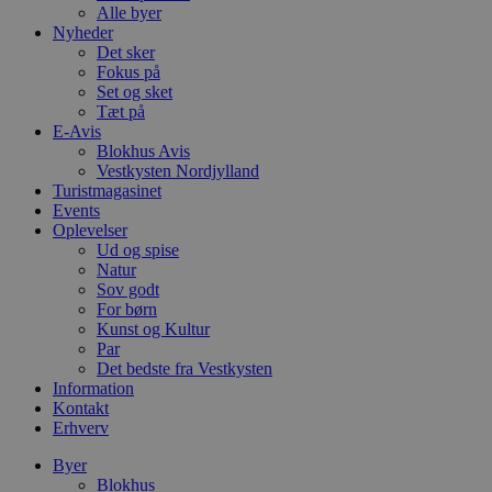
Alle byer
Nyheder
Det sker
Fokus på
Set og sket
Tæt på
E-Avis
Blokhus Avis
Vestkysten Nordjylland
Turistmagasinet
Events
Oplevelser
Ud og spise
Natur
Sov godt
For børn
Kunst og Kultur
Par
Det bedste fra Vestkysten
Information
Kontakt
Erhverv
Byer
Blokhus