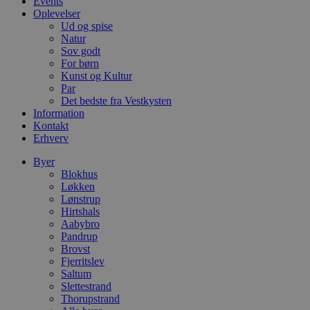
Events
g
Oplevelser
b
Ud og spise
s
p
Natur
f
Sov godt
i
For børn
w
r
Kunst og Kultur
p
Par
b
Det bedste fra Vestkysten
s
Information
f
p
Kontakt
b
Erhverv
p
o
Byer
i
d
Blokhus
p
Løkken
b
Lønstrup
f
s
Hirtshals
Aabybro
Pandrup
Brovst
Fjerritslev
Saltum
Udbyder
/
Navn
Udløbsdato
Beskrivelse
Domæne
Udbyder
/
Slettestrand
Navn
Udløbsdato
Beskrivelse
Domæne
Thorupstrand
pys_first_visit
.blokhus.dk
1 uge
Denne cookie
Udbyder
/