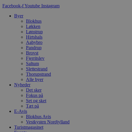
Facebook-f
Youtube
Instagram
CookieScriptConsent
4 uger 2
D
CookieScript
dage
b
blokhus.dk
C
Byer
S
Blokhus
t
Løkken
h
p
Lønstrup
s
Hirtshals
b
Aabybro
e
Pandrup
a
S
Brovst
c
Fjerritslev
f
Saltum
k
Slettestrand
pys_start_session
.blokhus.dk
Session
D
Thorupstrand
b
Alle byer
o
Nyheder
b
t
Det sker
d
Fokus på
g
Set og sket
h
o
Tæt på
e
E-Avis
h
Blokhus Avis
ti
Vestkysten Nordjylland
VISITOR_PRIVACY_METADATA
5 måneder
D
YouTube
Turistmagasinet
4 uger
b
.youtube.com