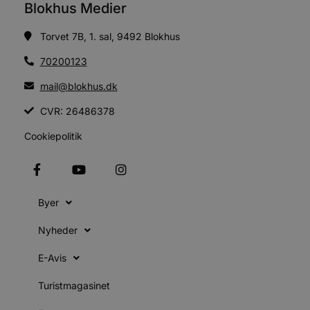
i
Blokhus Medier
g
d
f
Torvet 7B, 1. sal, 9492 Blokhus
h
y
f
70200123
m
t
mail@blokhus.dk
PHPSESSID
Session
C
PHP.net
g
blokhus.dk
CVR: 26486378
a
b
Cookiepolitik
s
e
i
d
o
v
b
Byer
D
e
g
Nyheder
n
h
b
E-Avis
s
w
e
Turistmagasinet
e
o