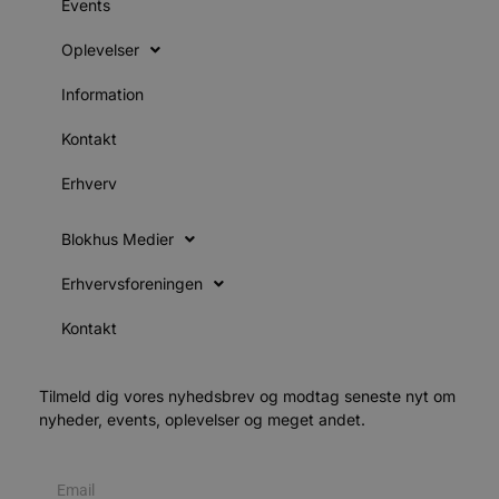
l
Events
e
m
Oplevelser
CookieScriptConsent
4 uger 2
D
CookieScript
dage
b
blokhus.dk
Information
C
S
t
Kontakt
h
p
s
Erhverv
b
e
a
S
Blokhus Medier
c
f
Erhvervsforeningen
k
pys_start_session
.blokhus.dk
Session
D
Kontakt
b
o
b
t
d
Tilmeld dig vores nyhedsbrev og modtag seneste nyt om
g
nyheder, events, oplevelser og meget andet.
h
o
e
h
ti