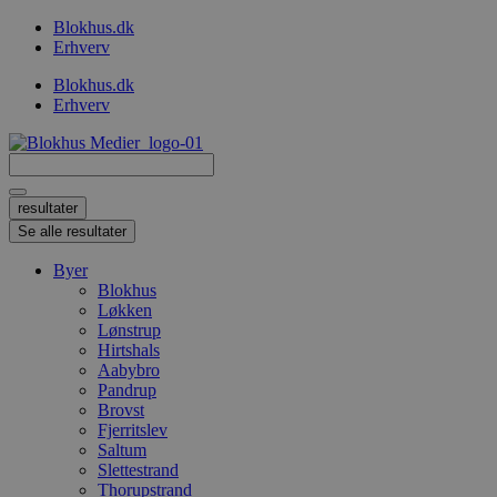
Videre
Blokhus.dk
til
Erhverv
indhold
Blokhus.dk
Erhverv
Search
...
resultater
Se alle resultater
Byer
Blokhus
Løkken
Lønstrup
Hirtshals
Aabybro
Pandrup
Brovst
Fjerritslev
Saltum
Slettestrand
Thorupstrand