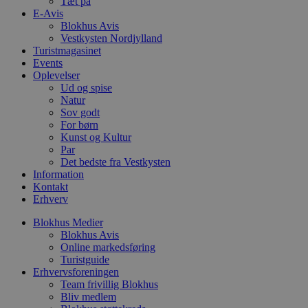
Tæt på
s
E-Avis
p
Blokhus Avis
f
i
Vestkysten Nordjylland
w
Turistmagasinet
r
Events
p
b
Oplevelser
s
Ud og spise
f
Natur
p
Sov godt
b
p
For børn
o
Kunst og Kultur
i
Par
d
p
Det bedste fra Vestkysten
b
Information
f
Kontakt
s
Erhverv
Blokhus Medier
Blokhus Avis
Online markedsføring
Udbyder
/
Navn
Udløbsdato
Beskrivelse
Turistguide
Domæne
Udbyder
/
Navn
Udløbsdato
Beskrivelse
Erhvervsforeningen
Domæne
pys_first_visit
.blokhus.dk
1 uge
Denne cookie
Team frivillig Blokhus
Udbyder
/
Navn
Udløbsdato
Beskr
bruges til at
_gid
1 dag
Denne cookie
Google LLC
Bliv medlem
Domæne
bestemme den
Google Anal
.blokhus.dk