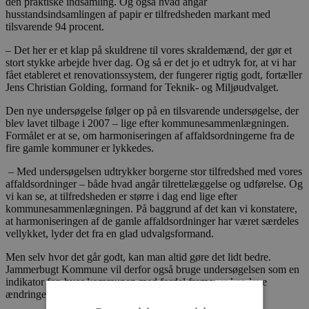
den praktiske indsamling. Og også hvad angår
husstandsindsamlingen af papir er tilfredsheden markant med
tilsvarende 94 procent.
– Det her er et klap på skuldrene til vores skraldemænd, der gør et
stort stykke arbejde hver dag. Og så er det jo et udtryk for, at vi har
fået etableret et renovationssystem, der fungerer rigtig godt, fortæller
Jens Christian Golding, formand for Teknik- og Miljøudvalget.
Den nye undersøgelse følger op på en tilsvarende undersøgelse, der
blev lavet tilbage i 2007 – lige efter kommunesammenlægningen.
Formålet er at se, om harmoniseringen af affaldsordningerne fra de
fire gamle kommuner er lykkedes.
– Med undersøgelsen udtrykker borgerne stor tilfredshed med vores
affaldsordninger – både hvad angår tilrettelæggelse og udførelse. Og
vi kan se, at tilfredsheden er større i dag end lige efter
kommunesammenlægningen. På baggrund af det kan vi konstatere,
at harmoniseringen af de gamle affaldsordninger har været særdeles
vellykket, lyder det fra en glad udvalgsformand.
Men selv hvor det går godt, kan man altid gøre det lidt bedre.
Jammerbugt Kommune vil derfor også bruge undersøgelsen som en
indikator for, hvor kommunen med fordel fremover kan lave
ændringer på affaldsområdet.