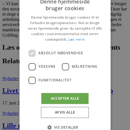
Denne hjemmeside
– Vi kan se, at det kun er omkring halvdelen af borgerne, der bruger
bruger cookies
den nuværende storskraldsordning, mens den anden halvdel kun har
et ringe eller slet intet behov for ordningen. Det giver selvfølgelig
Denne hjemmeside bruger cookies til at
anledning til eftertanke. Vi vil derfor give storskraldsordningen et
forbedre brugeroplevelsen. Ved at bruge
serviceeftersyn for at se, om vi kan etablere en ordning, der bedre
vores hjemmeside giver du samtykke til alle
imødekommer det eksisterende behov, forklarer Jens Christian
cookies i overensstemmelse med vores
Golding.
cookiepolitik.
Læs mere
Læs om fantastiske oplevelser og events
ABSOLUT NØDVENDIGE
Relaterede artikler
YDEEVNE
MÅLRETNING
Nyheder
FUNKTIONALITET
Livet tog en drejning efter hjertestop
ACCEPTER ALLE
17. juni 2026
AFVIS ALLE
Nyheder
Lille nyfødt sælunge
VIS DETALJER