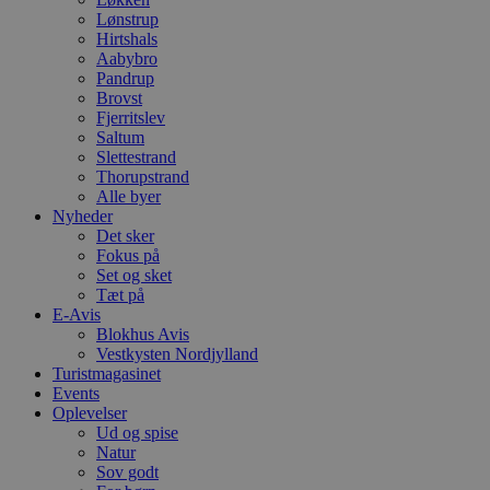
y
Lønstrup
f
m
Hirtshals
t
Aabybro
Pandrup
PHPSESSID
Session
C
PHP.net
Brovst
g
blokhus.dk
a
Fjerritslev
b
Saltum
s
Slettestrand
e
i
Thorupstrand
d
Alle byer
o
Nyheder
v
Det sker
b
D
Fokus på
e
Set og sket
g
Tæt på
n
h
E-Avis
b
Blokhus Avis
s
Vestkysten Nordjylland
w
Turistmagasinet
e
e
Events
o
Oplevelser
l
Ud og spise
e
m
Natur
Sov godt
CookieScriptConsent
4 uger 2
D
CookieScript