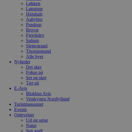
Løkken
Lønstrup
Hirtshals
Aabybro
Pandrup
Brovst
Fjerritslev
Saltum
Slettestrand
Thorupstrand
Alle byer
Nyheder
Det sker
Fokus på
Set og sket
Tæt på
E-Avis
Blokhus Avis
Vestkysten Nordjylland
Turistmagasinet
Events
Oplevelser
Ud og spise
Natur
Sov godt