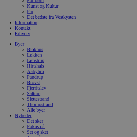
For børn
dage
b
blokhus.dk
Kunst og Kultur
C
S
Par
t
Det bedste fra Vestkysten
h
Information
p
Kontakt
s
b
Erhverv
e
a
Byer
S
Blokhus
c
f
Løkken
k
Lønstrup
Hirtshals
pys_start_session
.blokhus.dk
Session
D
b
Aabybro
o
Pandrup
b
Brovst
t
Fjerritslev
d
g
Saltum
h
Slettestrand
o
Thorupstrand
e
h
Alle byer
ti
Nyheder
Det sker
VISITOR_PRIVACY_METADATA
5 måneder
D
YouTube
Fokus på
4 uger
b
.youtube.com
g
Set og sket
b