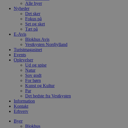
Alle byer
Nyheder
Det sker
Fokus på
Set og sket
Tæt på
E-Avis
Blokhus Avis
Vestkysten Nordjylland
Turistmagasinet
Events
Oplevelser
Ud og spise
Natur
Sov godt
For børn
Kunst og Kultur
Par
Det bedste fra Vestkysten
Information
Kontakt
Erhverv
Byer
Blokhus