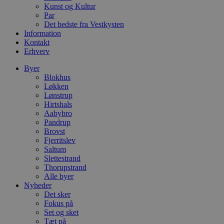
m
Kunst og Kultur
Par
CookieScriptConsent
4 uger 2
D
CookieScript
Det bedste fra Vestkysten
dage
b
blokhus.dk
C
Information
S
Kontakt
t
Erhverv
h
p
s
Byer
b
Blokhus
e
Løkken
a
S
Lønstrup
c
Hirtshals
f
Aabybro
k
Pandrup
pys_start_session
.blokhus.dk
Session
D
Brovst
b
Fjerritslev
o
Saltum
b
t
Slettestrand
d
Thorupstrand
g
Alle byer
h
Nyheder
o
e
Det sker
h
Fokus på
t
Set og sket
Tæt på
VISITOR_PRIVACY_METADATA
5 måneder
D
YouTube