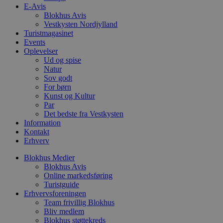
4 uger
b
.youtube.com
E-Avis
Blokhus Avis
b
Vestkysten Nordjylland
s
p
Turistmagasinet
f
Events
i
Oplevelser
w
Ud og spise
r
p
Natur
b
Sov godt
s
For børn
f
p
Kunst og Kultur
b
Par
p
Det bedste fra Vestkysten
o
Information
i
d
Kontakt
p
Erhverv
b
f
Blokhus Medier
s
Blokhus Avis
Online markedsføring
Turistguide
Erhvervsforeningen
Team frivillig Blokhus
Udbyder
/
Navn
Udløbsdato
Beskrivelse
Bliv medlem
Domæne
Udbyder
/
Navn
Udløbsdato
Beskrivelse
Domæne
Blokhus støttekreds