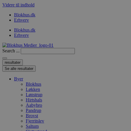
Videre til indhold
Blokhus.dk
Erhverv
Blokhus.dk
Erhverv
Search ...
resultater
Se alle resultater
Byer
Blokhus
Løkken
Lønstrup
Hirtshals
Aabybro
Pandrup
Brovst
Fjerritslev
Saltum