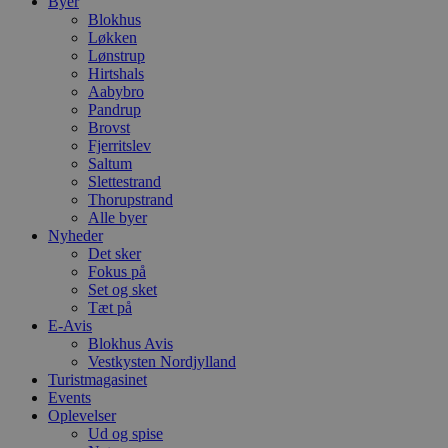
Byer
Blokhus
Løkken
Lønstrup
Hirtshals
Aabybro
Pandrup
Brovst
Fjerritslev
Saltum
Slettestrand
Thorupstrand
Alle byer
Nyheder
Det sker
Fokus på
Set og sket
Tæt på
E-Avis
Blokhus Avis
Vestkysten Nordjylland
Turistmagasinet
Events
Oplevelser
Ud og spise