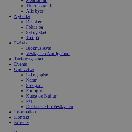
Slettestrand
Thorupstrand
Alle byer
Nyheder
Det sker
Fokus på
Set og sket
Tæt på
E-Avis
Blokhus Avis
Vestkysten Nordjylland
Turistmagasinet
Events
Oplevelser
Ud og spise
Natur
Sov godt
For børn
Kunst og Kultur
Par
Det bedste fra Vestkysten
Information
Kontakt
Erhverv