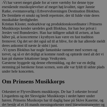
-Vi har været meget glade for at være værtsby for denne type
enestående musikoplevelser af meget høj kvalitet, siger Jannie
Ratke, eventansvarlig i Erhvervsforeningen Destination Blokhus.
De fremførte et smukt og bredt repertoire, der til fulde viste deres
musikalske færdigheder.
Kristian Kloster, nodearkivar og produktionskoordinator i Prinsens
Musikkorps kender særdeles godt Blokhus, for han bor privat i
Jerslev ved Brønderslev. Han har tidligere udtalt til avisen, at han
håber på, at koncerterne i kystbyen kan være en fast tradition
fremover. Og det ser det også ud til at blive, for de har allerede meldt
deres ankomst til næste år sidst i juni.
-Vi synes Blokhus har nogle fantastiske rammer med scenen og
torvet, og så er det dejligt at komme rundt og optræde med alt det vi
kan på skønne lokationer langs Vestkysten.
Gæsterne hyggede sig denne eftermiddag, og der var en dejlig
stemning på bænkene foran scenen, som alle var fyldt til sidste plads
under hele koncerten.
Om Prinsens Musikkorps
Orkestret er Flyvevåbnets musikkorps. De har 3 orkestre hvoraf
Livgardens og det Slesvigske Musikkorps i stedet hører under
hæren. Prinsens Musikorps har til daglig base på Skive Kaserne, og
det består af et 16 mands messingorkester med blæseinstrumenter og