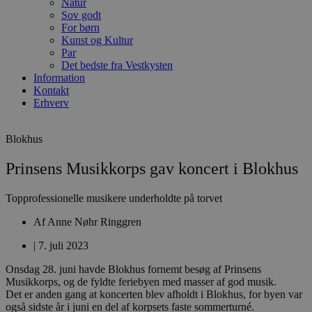
Natur
Sov godt
For børn
Kunst og Kultur
Par
Det bedste fra Vestkysten
Information
Kontakt
Erhverv
Blokhus
Prinsens Musikkorps gav koncert i Blokhus
Topprofessionelle musikere underholdte på torvet
Af
Anne Nøhr Ringgren
|
7. juli 2023
Onsdag 28. juni havde Blokhus fornemt besøg af Prinsens
Musikkorps, og de fyldte feriebyen med masser af god musik.
Det er anden gang at koncerten blev afholdt i Blokhus, for byen var
også sidste år i juni en del af korpsets faste sommerturné.