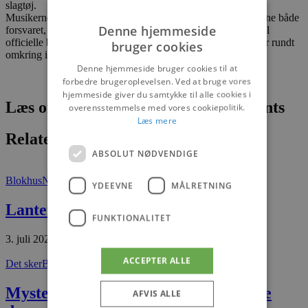
slagtøj.
Musikerne er top professionelle og ansat på fuld tid for at tjene både
Denne hjemmeside
forsvaret, Kongehuset og det øvrige Danmark ved at spille til
officielle begivenheder og samtidig tilbyde koncertoplevelser rundt
bruger cookies
omkring i hele landet.
Denne hjemmeside bruger cookies til at
forbedre brugeroplevelsen. Ved at bruge vores
hjemmeside giver du samtykke til alle cookies i
Læs om fantastiske oplevelser og events
overensstemmelse med vores cookiepolitik.
Læs mere
Relaterede artikler
ABSOLUT NØDVENDIGE
Blokhus
Nyheder
YDEEVNE
MÅLRETNING
Lanternen er solgt
FUNKTIONALITET
3. juli 2026
ACCEPTER ALLE
Det sker
Blokhus
Mysterier, romkugleworkshop og seje
AFVIS ALLE