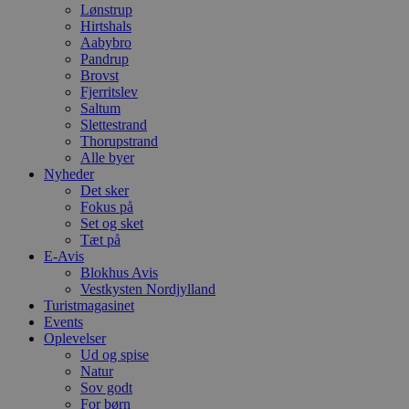
d
Lønstrup
f
Hirtshals
h
Aabybro
y
f
Pandrup
m
Brovst
t
Fjerritslev
PHPSESSID
Session
C
Saltum
PHP.net
g
blokhus.dk
Slettestrand
a
Thorupstrand
b
Alle byer
s
e
Nyheder
i
Det sker
d
Fokus på
o
v
Set og sket
b
Tæt på
D
E-Avis
e
Blokhus Avis
g
n
Vestkysten Nordjylland
h
Turistmagasinet
b
Events
s
w
Oplevelser
e
Ud og spise
e
Natur
o
Sov godt
l
e
For børn