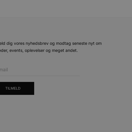
 variabler for
enereret nummer, hvordan
n et godt eksempel er at
 siderne.
ten til at huske
nødvendigt, at Cookie-
 session tilstand, mens de
eld dig vores nyhedsbrev og modtag seneste nyt om
eller data poster huskes
der, events, oplevelser og meget andet.
ykke og privatlivsvalg for
r data på den besøgendes
e af personlige oplysninger
et i fremtidige sessioner.
TILMELD
esøgte hjemmesiden for at
g opdaterer en unik værdi
r oplysninger om, hvordan
ninger.
, som slutbrugeren måtte
- som er en væsentlig
ndtere eksperimenter, A/B-
jeneste. Denne cookie
rollouts"). Cookien sikrer,
tilfældigt genereret
 en testperiode, så
modning på et websted og