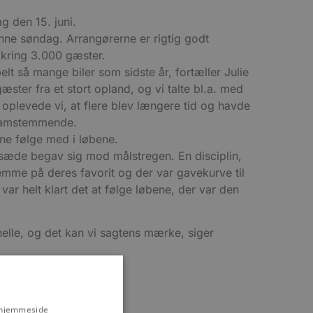
g den 15. juni.
enne søndag. Arrangørerne er rigtig godt
mkring 3.000 gæster.
elt så mange biler som sidste år, fortæller Julie
er fra et stort opland, og vi talte bl.a. med
oplevede vi, at flere blev længere tid og havde
e samstemmende.
nne følge med i løbene.
t sæde begav sig mod målstregen. En disciplin,
mme på deres favorit og der var gavekurve til
r helt klart det at følge løbene, der var den
elle, og det kan vi sagtens mærke, siger
s hjemmeside