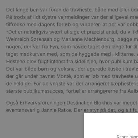
Det lange ben var foran da travheste, både med eller ud
På trods af lidt dystre vejrmeldinger var der alligevel m
tilfredse med dagens forløb og vurderer, at der var dobb
-Det er naturligvis svært at sige et præcist antal, da vi 
Weinreich Sørensen og Marianne Mechlenburg, begge medle
nogen, der var fra Fyn, som havde taget den lange tur ti
taget madkurven med, som de hyggede med i klitterne. Al
Hestene blev fulgt intenst fra sidelinjen, hvor publikum 
Det var både børn og voksne, der agerede kuske i travløb
der går under navnet Monté, som er løb med travheste u
de heldige. For de yngste var der arrangeret kæphesterid
største publikumssucces, fortæller arrangørerne fra A
Også Erhvervsforeningen Destination Blokhus var meget t
eventansvarlig Jannie Ratke. Der er styr på det, og alt f
Denne hjemm