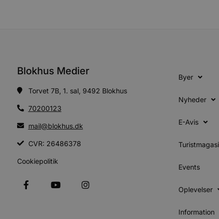
CookieScriptConsent
pys_start_session
Blokhus Medier
Byer
Torvet 7B, 1. sal, 9492 Blokhus
VISITOR_PRIVACY_METAD
Nyheder
70200123
E-Avis
mail@blokhus.dk
CVR: 26486378
Udbyder
Turistmagas
Navn
Domæne
Udby
Navn
Navn
Dom
Cookiepolitik
pys_first_visit
.blokhus.
Events
_gid
_gcl_au
Googl
.blok
Oplevelser
_ga
Googl
__Secure-
.blok
ROLLOUT_TOKEN
Information