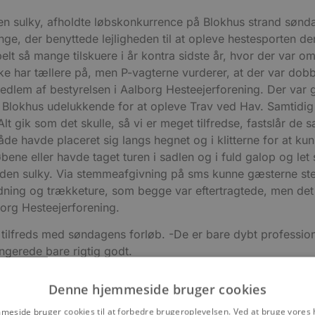
en sulky, afholdte løbskonkurrence på Blokhus strand sønda
ange, der benyttede lejligheden til at opleve hestesporten d
elt så mange tilskuere i år kontra sidste år, hvor der var o
ikke har tællere på, men P-vagterne vurderer, at der var dobb
m af bestyrelsen i Aalborg Hesteejerforening. Der var gæst
l Blokhus udelukkende for at opleve Trav ved Hav. Samtidig 
t gik som det skulle, så vi er meget tilfredse, fastslår d
både havde placeret sig langs hegnet og i klitterne for at ku
ene eller havde taget turen i sadlen og i fuld galop og le
den sulky. Via stemmeafgivning på sms kunne gæsterne ste
ning og trækketure, som begge var eftertragtede, men det va
alborg Hesteejerforening.
ilfreds med søndagens forløb. -De er bare dybt profession
ungerede bare rigtig godt.
Denne hjemmeside bruger cookies
eside bruger cookies til at forbedre brugeroplevelsen. Ved at bruge vore