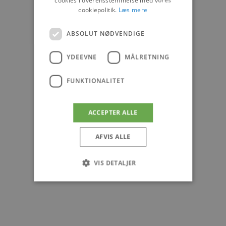
cookiepolitik.
Læs mere
ABSOLUT NØDVENDIGE
YDEEVNE
MÅLRETNING
FUNKTIONALITET
ACCEPTER ALLE
AFVIS ALLE
VIS DETALJER
Absolut nødvendige
Ydeevne
Målretning
Funktionalitet