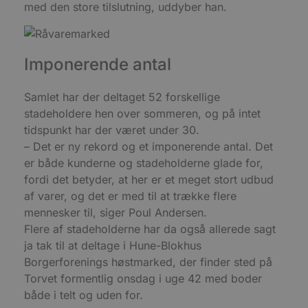
b
med den store tilslutning, uddyber han.
s
e
i
d
o
Imponerende antal
v
b
D
e
Samlet har der deltaget 52 forskellige
g
n
stadeholdere hen over sommeren, og på intet
h
b
tidspunkt har der været under 30.
s
– Det er ny rekord og et imponerende antal. Det
w
e
er både kunderne og stadeholderne glade for,
e
o
fordi det betyder, at her er et meget stort udbud
l
af varer, og det er med til at trække flere
e
m
mennesker til, siger Poul Andersen.
CookieScriptConsent
4 uger 2
D
CookieScript
Flere af stadeholderne har da også allerede sagt
dage
b
blokhus.dk
ja tak til at deltage i Hune-Blokhus
C
S
Borgerforenings høstmarked, der finder sted på
t
h
Torvet formentlig onsdag i uge 42 med boder
p
s
både i telt og uden for.
b