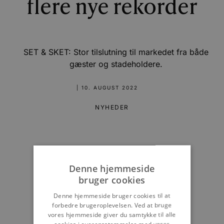
flere nye rekorder
SET & SKET: Stor tilslutning til markedet fra både
gæster og stadeholdere.
|
10. AUGUST 2022
NYHEDER
Denne hjemmeside
bruger cookies
Denne hjemmeside bruger cookies til at
forbedre brugeroplevelsen. Ved at bruge
vores hjemmeside giver du samtykke til alle
cookies i overensstemmelse med vores