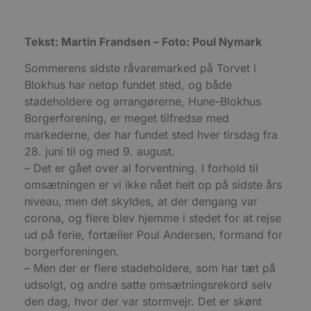
Absolut nødvendige cookies muliggør
hjemmesidens grundlæggende funktionalitet
såsom brugerlogin og kontoadministration.
Tekst: Martin Frandsen – Foto: Poul Nymark
Hjemmesiden kan ikke bruges korrekt uden de
absolut nødvendige cookies.
Sommerens sidste råvaremarked på Torvet i
Udbyder
/
Navn
Udløbsdato
B
Blokhus har netop fundet sted, og både
Domæne
stadeholdere og arrangørerne, Hune-Blokhus
pys_session_limit
.blokhus.dk
59 minutter
D
Borgerforening, er meget tilfredse med
57
b
sekunder
b
markederne, der har fundet sted hver tirsdag fra
m
b
28. juni til og med 9. august.
u
– Det er gået over al forventning. I forhold til
s
s
omsætningen er vi ikke nået helt op på sidste års
i
g
niveau, men det skyldes, at der dengang var
d
f
corona, og flere blev hjemme i stedet for at rejse
h
ud på ferie, fortæller Poul Andersen, formand for
y
f
borgerforeningen.
m
t
– Men der er flere stadeholdere, som har tæt på
udsolgt, og andre satte omsætningsrekord selv
PHPSESSID
Session
C
PHP.net
g
blokhus.dk
den dag, hvor der var stormvejr. Det er skønt
a