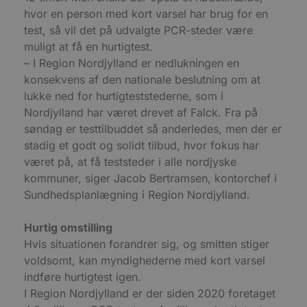
b
hvor en person med kort varsel har brug for en
s
w
test, så vil det på udvalgte PCR-steder være
e
muligt at få en hurtigtest.
e
o
– I Region Nordjylland er nedlukningen en
l
e
konsekvens af den nationale beslutning om at
m
lukke ned for hurtigteststederne, som i
CookieScriptConsent
4 uger 2
D
CookieScript
Nordjylland har været drevet af Falck. Fra på
dage
b
blokhus.dk
C
søndag er testtilbuddet så anderledes, men der er
S
stadig et godt og solidt tilbud, hvor fokus har
t
h
været på, at få teststeder i alle nordjyske
p
s
kommuner, siger Jacob Bertramsen, kontorchef i
b
e
Sundhedsplanlægning i Region Nordjylland.
a
S
c
Hurtig omstilling
f
k
Hvis situationen forandrer sig, og smitten stiger
voldsomt, kan myndighederne med kort varsel
pys_start_session
.blokhus.dk
Session
D
b
indføre hurtigtest igen.
o
b
I Region Nordjylland er der siden 2020 foretaget
t