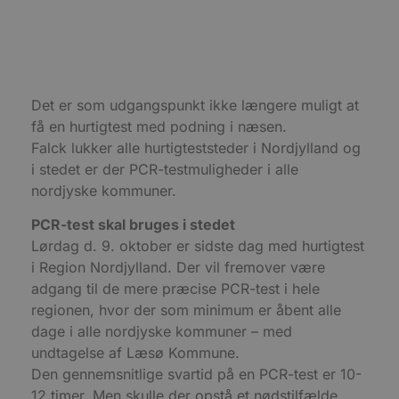
sekunder
b
m
b
u
s
s
i
g
Det er som udgangspunkt ikke længere muligt at
d
f
få en hurtigtest med podning i næsen.
h
Falck lukker alle hurtigteststeder i Nordjylland og
y
f
i stedet er der PCR-testmuligheder i alle
m
t
nordjyske kommuner.
PHPSESSID
Session
C
PHP.net
PCR-test skal bruges i stedet
g
blokhus.dk
a
Lørdag d. 9. oktober er sidste dag med hurtigtest
b
s
i Region Nordjylland. Der vil fremover være
e
i
adgang til de mere præcise PCR-test i hele
d
regionen, hvor der som minimum er åbent alle
o
v
dage i alle nordjyske kommuner – med
b
D
undtagelse af Læsø Kommune.
e
Den gennemsnitlige svartid på en PCR-test er 10-
g
n
12 timer. Men skulle der opstå et nødstilfælde,
h