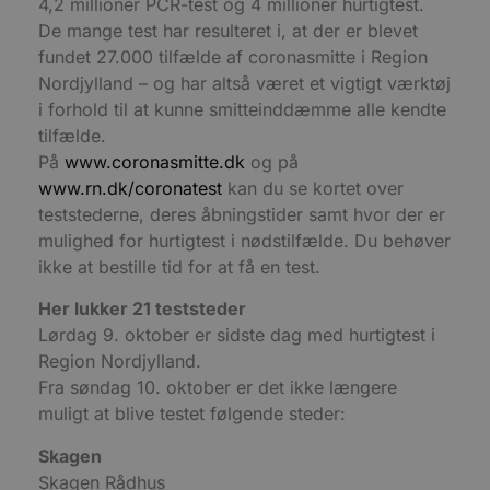
d
4,2 millioner PCR-test og 4 millioner hurtigtest.
g
De mange test har resulteret i, at der er blevet
h
o
fundet 27.000 tilfælde af coronasmitte i Region
e
h
Nordjylland – og har altså været et vigtigt værktøj
ti
i forhold til at kunne smitteinddæmme alle kendte
VISITOR_PRIVACY_METADATA
5 måneder
D
YouTube
tilfælde.
4 uger
b
.youtube.com
g
På
www.coronasmitte.dk
og på
b
www.rn.dk/coronatest
kan du se kortet over
s
p
teststederne, deres åbningstider samt hvor der er
f
i
mulighed for hurtigtest i nødstilfælde. Du behøver
w
r
ikke at bestille tid for at få en test.
p
b
Her lukker 21 teststeder
s
f
Lørdag 9. oktober er sidste dag med hurtigtest i
p
b
Region Nordjylland.
p
o
Fra søndag 10. oktober er det ikke længere
i
muligt at blive testet følgende steder:
d
p
b
Skagen
f
s
Skagen Rådhus