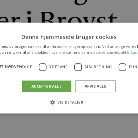
r i Brovst
Denne hjemmeside bruger cookies
eside bruger cookies til at forbedre brugeroplevelsen. Ved at bruge vore
du samtykke til alle cookies i overensstemmelse med vores cookiepolitik.
Læs
 FRANDSEN
|
28. SEPTEMBER 2020
UT NØDVENDIGE
YDEEVNE
MÅLRETNING
FUN
BROVST
ACCEPTER ALLE
AFVIS ALLE
VIS DETALJER
Absolut nødvendige
Ydeevne
Målretning
Funktionalitet
 muliggør hjemmesidens grundlæggende funktionalitet såsom brugerlogin og kontoad