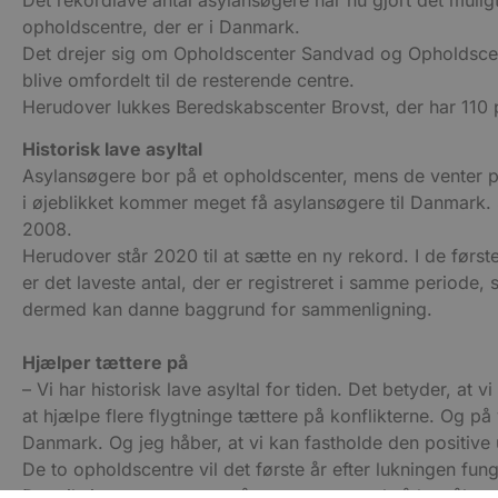
Det rekordlave antal asylansøgere har nu gjort det mulig
Udbyder
Navn
Domæne
Udby
opholdscentre, der er i Danmark.
Navn
Navn
Dom
pys_first_visit
.blokhus.
Det drejer sig om Opholdscenter Sandvad og Opholdsce
_gid
_gcl_au
Googl
blive omfordelt til de resterende centre.
.blok
Herudover lukkes Beredskabscenter Brovst, der har 110 
_ga
Googl
__Secure-
.blok
Historisk lave asyltal
ROLLOUT_TOKEN
Asylansøgere bor på et opholdscenter, mens de venter på 
i øjeblikket kommer meget få asylansøgere til Danmark. S
pbid
2008.
pys_landing_page
now-
cowo
Herudover står 2020 til at sætte en ny rekord. I de først
.blok
_fbp
er det laveste antal, der er registreret i samme period
_ga_PJR83J7HYC
.blok
dermed kan danne baggrund for sammenligning.
pysTrafficSource
.blok
_gat_gtag_UA_74178830_1
Hjælper tættere på
– Vi har historisk lave asyltal for tiden. Det betyder, at
YSC
at hjælpe flere flygtninge tættere på konflikterne. Og på
VISITOR_INFO1_LIVE
Danmark. Og jeg håber, at vi kan fastholde den positive 
De to opholdscentre vil det første år efter lukningen f
Det vil sige, at centrene står tomme, men altså kan åbnes