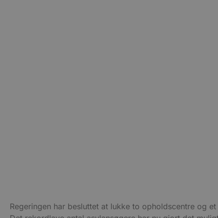
kan ikke bruges korrekt ude
Navn
pys_session_limit
PHPSESSID
CookieScriptConsent
pys_start_session
VISITOR_PRIVACY_METAD
Regeringen har besluttet at lukke to opholdscentre og 