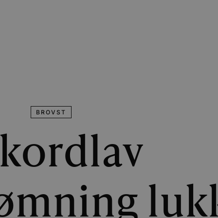
BROVST
kordlav
rømning luk