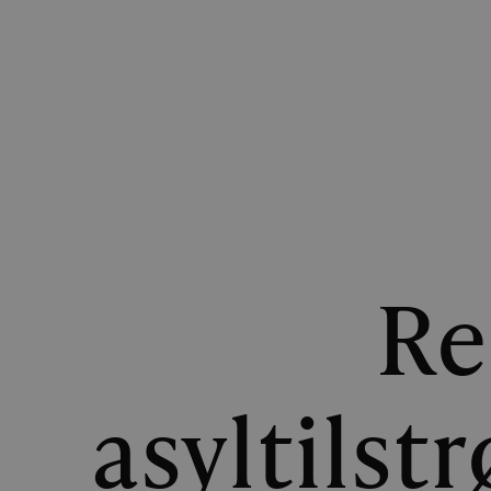
Re
asyltilst