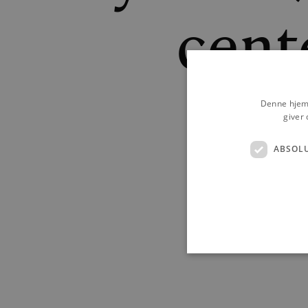
cente
Denne hjemm
giver 
MARTIN
ABSOL
Absolut nødvendige cookies