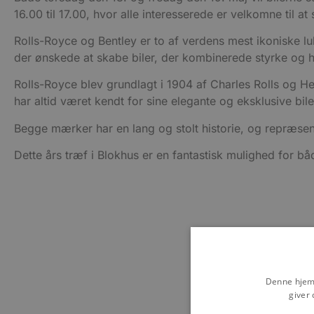
16.00 til 17.00, hvor alle interesserede er velkomne til a
Rolls-Royce og Bentley er to af verdens mest ikoniske l
der ønskede at skabe biler, der kombinerede styrke og h
Rolls-Royce blev grundlagt i 1904 af Charles Rolls og H
har altid været kendt for sine elegante og eksklusive bi
Begge mærker har en lang og stolt historie, og repræsent
Dette års træf i Blokhus er en fantastisk mulighed for b
Denne hjemm
giver 