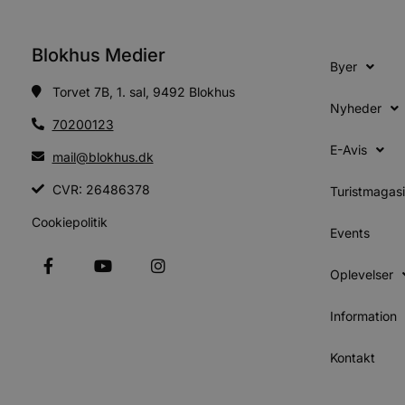
pbid
pys_landing_page
now-
cowo
.blok
_fbp
Blokhus Medier
_ga_PJR83J7HYC
.blok
Byer
Torvet 7B, 1. sal, 9492 Blokhus
pysTrafficSource
.blok
_gat_gtag_UA_74178830_1
Nyheder
70200123
YSC
E-Avis
mail@blokhus.dk
VISITOR_INFO1_LIVE
CVR: 26486378
Turistmagas
Cookiepolitik
Events
__Secure-YNID
Oplevelser
Information
Kontakt