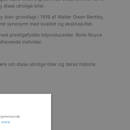
 disse utrolige biler.
y blev grundlagt i 1919 af Walter Owen Bentley,
et synonymt med kvalitet og eksklusivitet.
est prestigefyldte bilproducenter. Rolls-Royce
elhavende individer.
re om disse utrolige biler og deres historie.
s hjemmeside
 mere