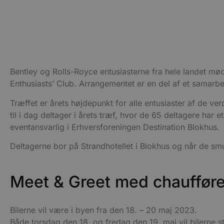
Bentley og Rolls-Royce entusiasterne fra hele landet mø
Enthusiasts’ Club. Arrangementet er en del af et samarb
Træffet er årets højdepunkt for alle entusiaster af de ve
til i dag deltager i årets træf, hvor de 65 deltagere ha
eventansvarlig i Erhversforeningen Destination Blokhus.
Deltagerne bor på Strandhotellet i Blokhus og når de smu
Meet & Greet med chauffør
Bilerne vil være i byen fra den 18. – 20 maj 2023.
Både torsdag den 18. og fredag den 19. maj vil bilerne s