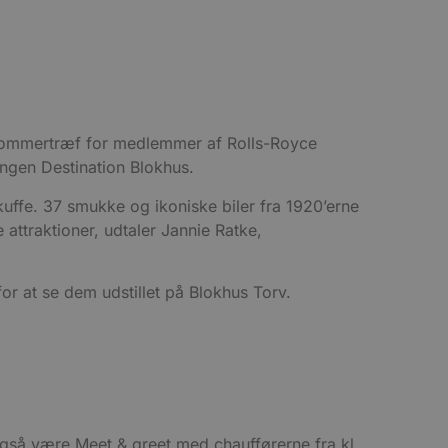
ge sommertræf for medlemmer af Rolls-Royce
ingen Destination Blokhus.
kuffe. 37 smukke og ikoniske biler fra 1920’erne
attraktioner, udtaler Jannie Ratke,
or at se dem udstillet på Blokhus Torv.
 også være Meet & greet med chaufførerne fra kl.