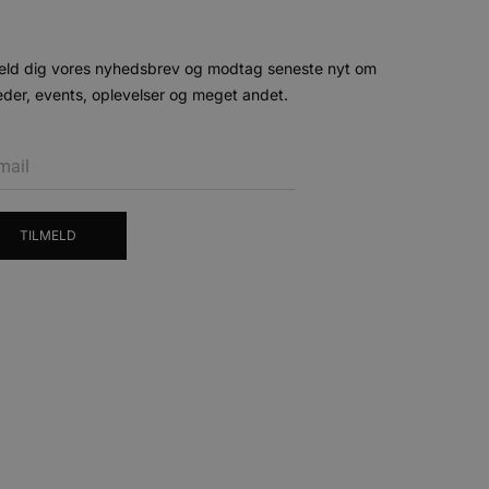
ende og sessioner, der
lander på, når du besøger
agner.
eroplevelser eller sporing
ukter, såsom realtidstilbud
eld dig vores nyhedsbrev og modtag seneste nyt om
ssionstilstanden.
der, events, oplevelser og meget andet.
mmesiden, hvilket hjælper
 til at begrænse
ger af indlejrede videoer.
 på brugerpræferencer for
an også afgøre, om
TILMELD
ion af Youtube-
t unikt, anonymiseret
s adfærd og præferencer på
, tilpasse annoncering samt
cure- sikrer, at cookiens
forbindelse.