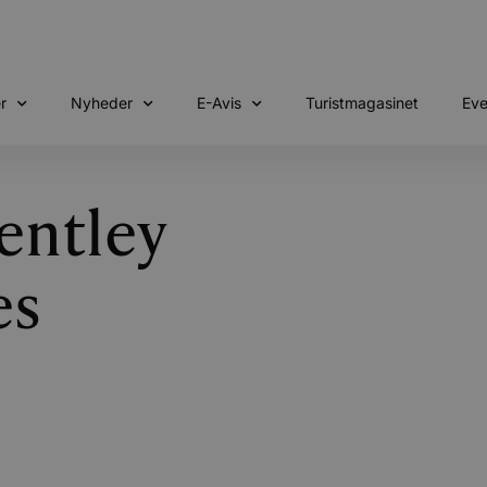
r
Nyheder
E-Avis
Turistmagasinet
Eve
entley
es