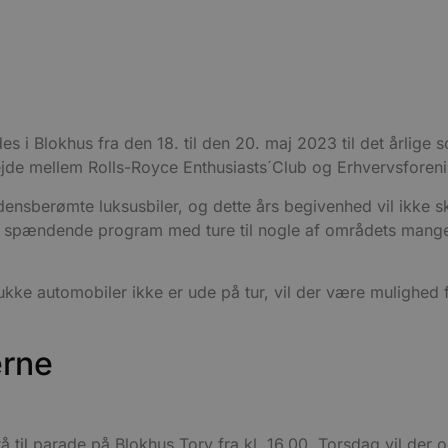
des i Blokhus fra den 18. til den 20. maj 2023 til det årli
ejde mellem Rolls-Royce Enthusiasts´Club og Erhvervsforen
rdensberømte luksusbiler, og dette års begivenhed vil ikke s
r et spændende program med ture til nogle af områdets mange 
kke automobiler ikke er ude på tur, vil der være mulighed f
erne
tå til parade på Blokhus Torv fra kl. 16.00. Torsdag vil der