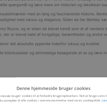
t stille spørgsmål og lære mere om historien og teknikken bag
uksusbilmærker med en lang og fascinerende historie. Bentle
astighed med luksus og elegance. Siden da har Bentley vær
enry Royce, og er siden da blevet kendt som et af verdens m
ler, der er blevet købt af kongelige, berømtheder og andre v
erer det absolutte ypperste indenfor luksus og kvalitet.
åde bilentusiaster og almindelige besøgende at se og lære me
Denne hjemmeside bruger cookies
eside bruger cookies til at forbedre brugeroplevelsen. Ved at bruge vore
du samtykke til alle cookies i overensstemmelse med vores cookiepolitik.
Læs