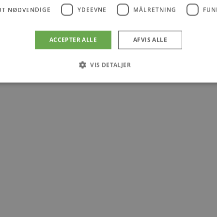
UT NØDVENDIGE
YDEEVNE
MÅLRETNING
FUN
ACCEPTER ALLE
AFVIS ALLE
VIS DETALJER
Absolut nødvendige
Ydeevne
Målretning
Funktionalitet
 muliggør hjemmesidens grundlæggende funktionalitet såsom brugerlogin og kontoad
n de absolut nødvendige cookies.
Udbyder
/
Udløbsdato
Beskrivelse
Domæne
.blokhus.dk
59 minutter
Denne cookie bruges til at begrænse, hvor mang
57
udløse visse server-sidefunktioner inden for en 
sekunder
at forbedre hjemmesidens ydeevne og forhindre 
Session
Cookie genereret af applikationer baseret på PHP
PHP.net
generel identifikator, der bruges til at opretholde
blokhus.dk
brugersessioner. Det er normalt et tilfældigt g
det bruges kan være specifikt for webstedet, me