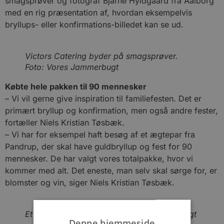
smagsprøver og fotograf Bjarne Hyldgaard fra Aalborg
med en rig præsentation af, hvordan eksempelvis
bryllups- eller konfirmations-billedet kan se ud.
Victors Catering byder på smagsprøver.
Foto: Vores Jammerbugt
Købte hele pakken til 90 mennesker
– Vi vil gerne give inspiration til familiefesten. Det er
primært bryllup og konfirmation, men også andre fester,
fortæller Niels Kristian Tøsbæk.
– Vi har for eksempel haft besøg af et ægtepar fra
Pandrup, der skal have guldbryllup og fest for 90
mennesker. De har valgt vores totalpakke, hvor vi
kommer med alt. Det eneste, man selv skal sørge for, er
blomster og vin, siger Niels Kristian Tøsbæk.
Et festdækket bord. Foto: Vores Jammerbugt
Denne hjemmeside