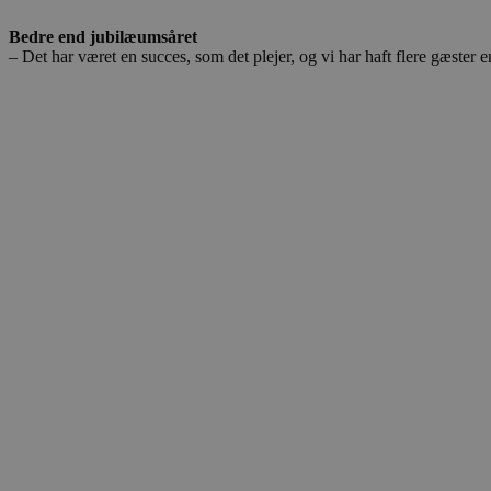
.blok
_fbp
Bedre end jubilæumsåret
_ga_PJR83J7HYC
.blok
– Det har været en succes, som det plejer, og vi har haft flere gæster e
pysTrafficSource
.blok
_gat_gtag_UA_74178830_1
YSC
VISITOR_INFO1_LIVE
__Secure-YNID