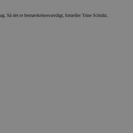
ukter, såsom realtidstilbud
ssionstilstanden.
ltag. Så det er bemærkelsesværdigt, fortæller Trine Schultz.
mmesiden, hvilket hjælper
 til at begrænse
ger af indlejrede videoer.
 på brugerpræferencer for
an også afgøre, om
ion af Youtube-
t unikt, anonymiseret
s adfærd og præferencer på
, tilpasse annoncering samt
cure- sikrer, at cookiens
forbindelse.