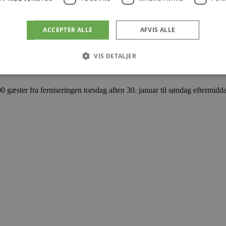
ACCEPTER ALLE
AFVIS ALLE
VIS DETALJER
æster fra ferniseringen torsdag aften 30. januar til søndag eftermidda
Absolut nødvendige
Ydeevne
Målretning
Funktionalitet
 muliggør hjemmesidens grundlæggende funktionalitet såsom brugerlogin og kontoad
n de absolut nødvendige cookies.
Udbyder
/
Udløbsdato
Beskrivelse
Domæne
.blokhus.dk
59 minutter
Denne cookie bruges til at begrænse, hvor mang
57
udløse visse server-sidefunktioner inden for en 
sekunder
at forbedre hjemmesidens ydeevne og forhindre 
Session
Cookie genereret af applikationer baseret på PHP
PHP.net
generel identifikator, der bruges til at opretholde
blokhus.dk
brugersessioner. Det er normalt et tilfældigt g
det bruges kan være specifikt for webstedet, me
opretholde en logget status for en bruger mellem