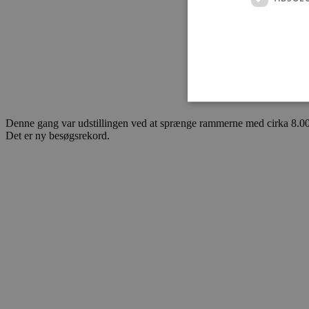
Denne gang var udstillingen ved at sprænge rammerne med cirka 8.000 g
Det er ny besøgsrekord.
Absolut nødvendige cookies
kan ikke bruges korrekt ude
Navn
pys_session_limit
PHPSESSID