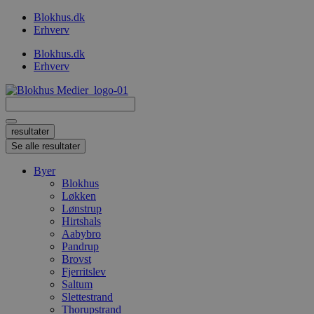
Videre
Blokhus.dk
til
Erhverv
indhold
Blokhus.dk
Erhverv
Search
...
resultater
Se alle resultater
Byer
Blokhus
Løkken
Lønstrup
Hirtshals
Aabybro
Pandrup
Brovst
Fjerritslev
Saltum
Slettestrand
Thorupstrand