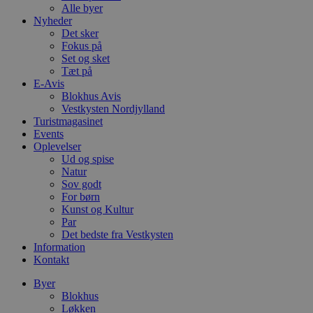
Alle byer
Nyheder
Det sker
Fokus på
Set og sket
Tæt på
E-Avis
Blokhus Avis
Vestkysten Nordjylland
Turistmagasinet
Events
Oplevelser
Ud og spise
Natur
Sov godt
For børn
Kunst og Kultur
Par
Det bedste fra Vestkysten
Information
Kontakt
Byer
Blokhus
Løkken