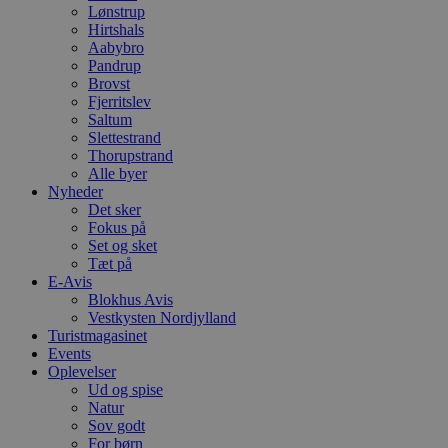
Lønstrup
Hirtshals
Aabybro
Pandrup
Brovst
Fjerritslev
Saltum
Slettestrand
Thorupstrand
Alle byer
Nyheder
Det sker
Fokus på
Set og sket
Tæt på
E-Avis
Blokhus Avis
Vestkysten Nordjylland
Turistmagasinet
Events
Oplevelser
Ud og spise
Natur
Sov godt
For børn