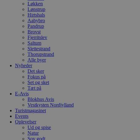
Løkken
Lønstrup
Hirtshals
Aabybro
Pandrup
Brovst
Fjerritslev
Saltum
Slettestrand
Thorupstrand
Alle byer
Nyheder
Det sker
Fokus på
Set og sket
Tæt på
E-Avis
Blokhus Avis
Vestkysten Nordjylland
Turistmagasinet
Events
Oplevelser
Ud og spise
Natur
Sov godt