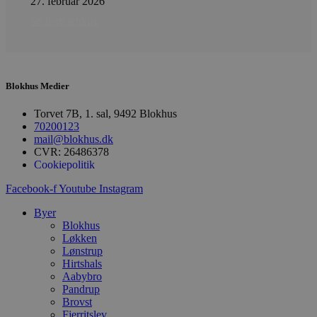
27. februar 2026
57
b
sekunder
b
Se flere artikler
m
b
u
s
s
i
g
Blokhus Medier
d
f
Torvet 7B, 1. sal, 9492 Blokhus
h
y
70200123
f
mail@blokhus.dk
m
CVR: 26486378
t
Cookiepolitik
PHPSESSID
Session
C
PHP.net
g
blokhus.dk
Facebook-f
Youtube
Instagram
a
b
Byer
s
e
Blokhus
i
Løkken
d
Lønstrup
o
v
Hirtshals
b
Aabybro
D
Pandrup
e
Brovst
g
n
Fjerritslev