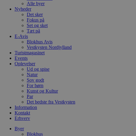
Alle byer
Nyheder
Det sker
Fokus på
Set og sket
Tæt på
E-Avis
Blokhus Avis
Vestkysten Nordjylland
Turistmagasinet
Events
Oplevelser
Ud og spise
Natur
Sov godt
For børn
Kunst og Kultur
Par
Det bedste fra Vestkysten
Information
Kontakt
Erhverv
Byer
Blokhus