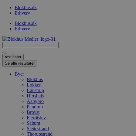
Videre
Blokhus.dk
til
Erhverv
indhold
Blokhus.dk
Erhverv
Search
...
resultater
Se alle resultater
Byer
Blokhus
Løkken
Lønstrup
Hirtshals
Aabybro
Pandrup
Brovst
Fjerritslev
Saltum
Slettestrand
Thorupstrand