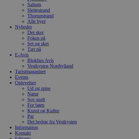
h
Saltum
b
Slettestrand
s
w
Thorupstrand
e
Alle byer
e
Nyheder
o
Det sker
l
e
Fokus på
m
Set og sket
Tæt på
CookieScriptConsent
4 uger 2
D
CookieScript
E-Avis
dage
b
blokhus.dk
C
Blokhus Avis
S
Vestkysten Nordjylland
t
Turistmagasinet
h
p
Events
s
Oplevelser
b
Ud og spise
e
Natur
a
S
Sov godt
c
For børn
f
Kunst og Kultur
k
Par
pys_start_session
.blokhus.dk
Session
D
Det bedste fra Vestkysten
b
Information
o
Kontakt
b
t
Erhverv