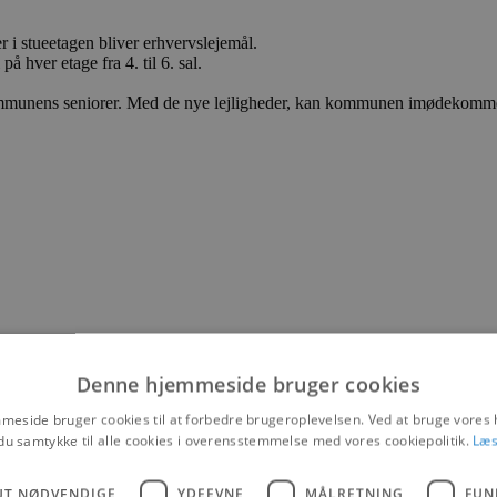
er i stueetagen bliver erhvervslejemål.
på hver etage fra 4. til 6. sal.
t kommunens seniorer. Med de nye lejligheder, kan kommunen imødekomm
Denne hjemmeside bruger cookies
eside bruger cookies til at forbedre brugeroplevelsen. Ved at bruge vore
du samtykke til alle cookies i overensstemmelse med vores cookiepolitik.
Læs
UT NØDVENDIGE
YDEEVNE
MÅLRETNING
FUN