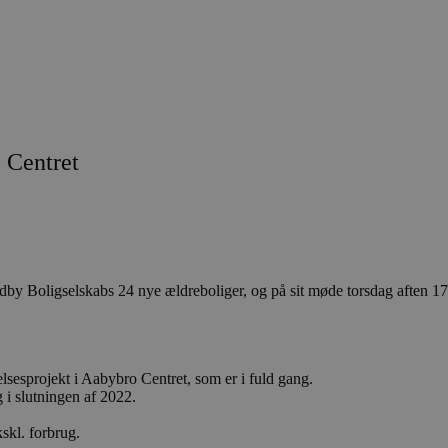
o Centret
ndby Boligselskabs 24 nye ældreboliger, og på sit møde torsdag aften 1
yelsesprojekt i Aabybro Centret, som er i fuld gang.
g i slutningen af 2022.
skl. forbrug.