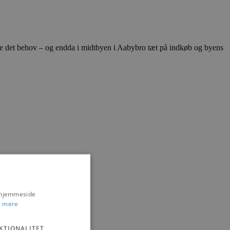
e det behov – og endda i midtbyen i Aabybro tæt på indkøb og byens
s hjemmeside
 mere
KTIONALITET