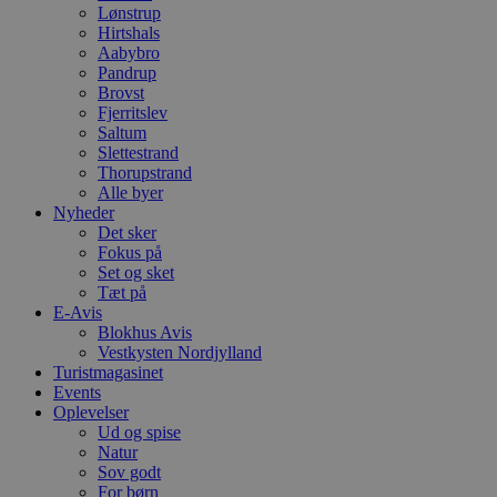
Lønstrup
Hirtshals
Aabybro
Pandrup
Brovst
Fjerritslev
Saltum
Slettestrand
Thorupstrand
Alle byer
Nyheder
Det sker
Fokus på
Set og sket
Tæt på
E-Avis
Blokhus Avis
Vestkysten Nordjylland
Turistmagasinet
Events
Oplevelser
Ud og spise
Natur
Sov godt
For børn