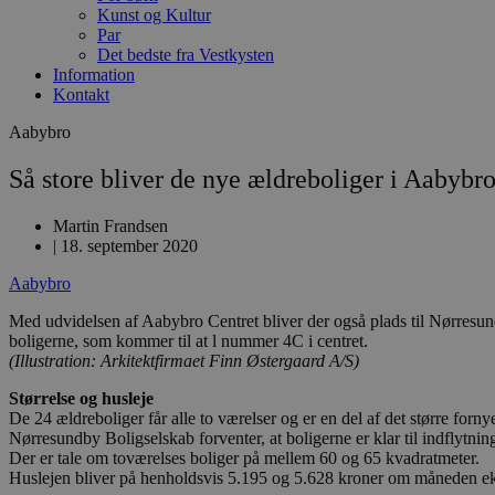
Kunst og Kultur
Par
Det bedste fra Vestkysten
Information
Kontakt
Aabybro
Så store bliver de nye ældreboliger i Aabybr
Martin Frandsen
|
18. september 2020
Aabybro
Med udvidelsen af Aabybro Centret bliver der også plads til Nørresu
boligerne, som kommer til at l nummer 4C i centret.
(Illustration: Arkitektfirmaet Finn Østergaard A/S)
Størrelse og husleje
De 24 ældreboliger får alle to værelser og er en del af det større forn
Nørresundby Boligselskab forventer, at boligerne er klar til indflytnin
Der er tale om toværelses boliger på mellem 60 og 65 kvadratmeter.
Huslejen bliver på henholdsvis 5.195 og 5.628 kroner om måneden ek