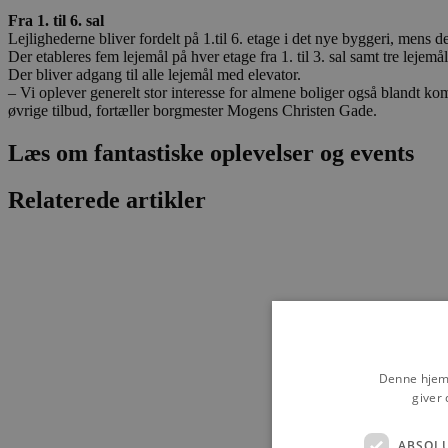
Fra 1. til 6. sal
Lejlighederne bliver fordelt på 1.til 6. etage i det nye byggeri, mens d
Der etableres fem lejemål på hver etage fra 1. til 3. sal samt tre lejemål 
Der bliver adgang til alle lejemål med elevator.
– Vi oplever generelt stor interesse for almene boliger også bland
øvrige tilbud, fortæller borgmester Mogens Christen Gade.
Læs om fantastiske oplevelser og events
Relaterede artikler
Denne hjemm
giver 
ABSOL