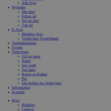
Alle byer
Nyheder
Det sker
Fokus på
Set og sket
Tæt på
E-Avis
Blokhus Avis
Vestkysten Nordjylland
Turistmagasinet
Events
Oplevelser
Ud og spise
Natur
Sov godt
For børn
Kunst og Kultur
Par
Det bedste fra Vestkysten
Information
Kontakt
Byer
Blokhus
Løkken