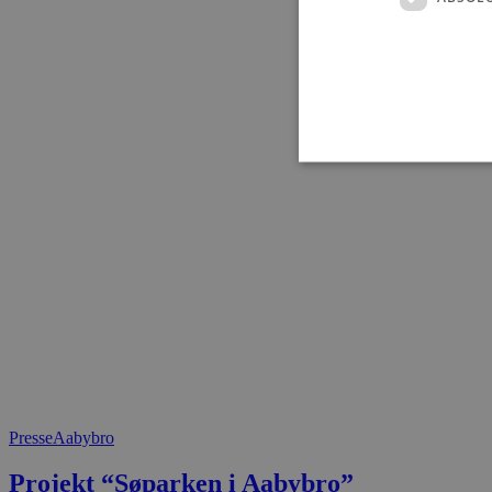
Absolut nødvendige cookies
kan ikke bruges korrekt ude
Navn
pys_session_limit
PHPSESSID
Presse
Aabybro
Projekt “Søparken i Aabybro”