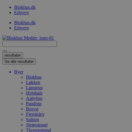
Videre
Blokhus.dk
til
Erhverv
indhold
Blokhus.dk
Erhverv
Search
...
resultater
Se alle resultater
Byer
Blokhus
Løkken
Lønstrup
Hirtshals
Aabybro
Pandrup
Brovst
Fjerritslev
Saltum
Slettestrand
Thorupstrand