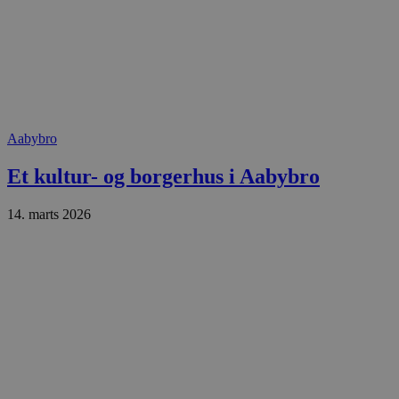
.blok
_fbp
_ga_PJR83J7HYC
.blok
pysTrafficSource
.blok
_gat_gtag_UA_74178830_1
YSC
Aabybro
VISITOR_INFO1_LIVE
Et kultur- og borgerhus i Aabybro
14. marts 2026
__Secure-YNID