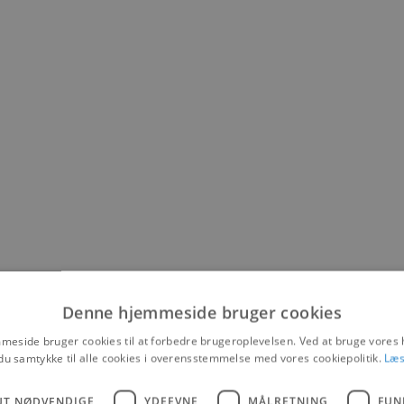
Denne hjemmeside bruger cookies
eside bruger cookies til at forbedre brugeroplevelsen. Ved at bruge vore
du samtykke til alle cookies i overensstemmelse med vores cookiepolitik.
Læs
UT NØDVENDIGE
YDEEVNE
MÅLRETNING
FUN
vl. Lærlinge har en kæmpe værdi for forretningen, og derfor er der og