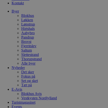
Kontakt
Byer
Blokhus
Løkken
Lønstrup
Hirtshals
Aabybro
Pandrup
Brovst
Fjerritslev
Saltum
Slettestrand
Thorupstrand
Alle byer
Nyheder
Det sker
Fokus på
Set og sket
Tæt på
E-Avis
Blokhus Avis
Vestkysten Nordjylland
Turistmagasinet
Events