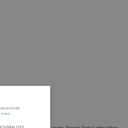
s hjemmeside
 mere
KTIONALITET
så 10 lærlinge blandt de 44 ansatte, ligesom Årets Lærling bliver