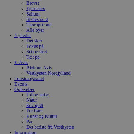
Brovst
Fjerritslev
Saltum
Slettestrand
Thorupstrand
Alle byer
Nyheder
Det sker
Fokus på
Set og sket
Tæt på
E-Avis
Blokhus Avis
Vestkysten Nordjylland
Turistmagasinet
Events
Oplevelser
Ud og spise
Natur
Sov godt
For børn
Kunst og Kultur
Par
Det bedste fra Vestkysten
Information