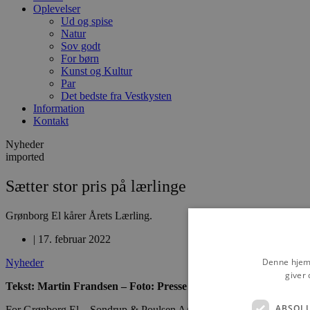
Oplevelser
Ud og spise
Natur
Sov godt
For børn
Kunst og Kultur
Par
Det bedste fra Vestkysten
Information
Kontakt
Nyheder
imported
Sætter stor pris på lærlinge
Grønborg El kårer Årets Lærling.
|
17. februar 2022
Denne hjemm
Nyheder
giver 
Tekst: Martin Frandsen – Foto: Presse
ABSOL
For Grønborg El – Sondrup & Poulsen A/S er der overhovedet ingen tvi