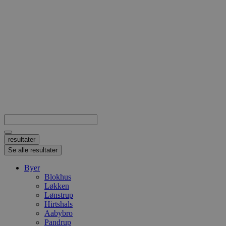
Search
...
resultater
Se alle resultater
Byer
Blokhus
Løkken
Lønstrup
Hirtshals
Aabybro
Pandrup