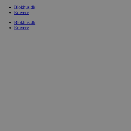
Videre
Blokhus.dk
til
Erhverv
indhold
Blokhus.dk
Erhverv