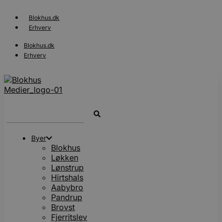
Videre
til
Blokhus.dk
indhold
Erhverv
Blokhus.dk
Erhverv
Search
...
Byer
Blokhus
Løkken
Lønstrup
Hirtshals
Aabybro
Pandrup
Brovst
Fjerritslev