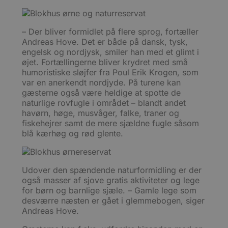
adfæ
præf
af b
lever
– Der bliver formidlet på flere sprog, fortæller
indho
Andreas Hove. Det er både på dansk, tysk,
anno
føre 
engelsk og nordjysk, smiler han med et glimt i
hjem
øjet. Fortællingerne bliver krydret med små
Præfi
sikre
humoristiske sløjfer fra Poul Erik Krogen, som
data
var en anerkendt nordjyde. På turene kan
en si
gæsterne også være heldige at spotte de
HTTP
naturlige rovfugle i området – blandt andet
havørn, høge, musvåger, falke, traner og
fiskehejrer samt de mere sjældne fugle såsom
blå kærhøg og rød glente.
Udover den spændende naturformidling er der
også masser af sjove gratis aktiviteter og lege
for børn og barnlige sjæle. – Gamle lege som
desværre næsten er gået i glemmebogen, siger
Andreas Hove.