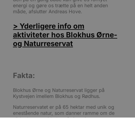
energi og gøre os trætte på en helt anden
måde, afslutter Andreas Hove.
> Yderligere info om
aktiviteter hos Blokhus Ørne-
og Naturreservat
Fakta:
Blokhus Ørne og Naturreservat ligger på
Kystvejen imellem Blokhus og Rødhus.
Naturreservatet er på 65 hektar med unik og
enestående natur, som danner ramme om de
vilde dyr og guidede safariture i reservatet.
Der er flere daglige guidede ture – undtaget