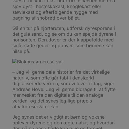
Gæsterne kan f.eks. udfordre hinanden med en
sjov dyst i hesteskokast, knoglekast eller
støvlekast og efterfølgende hygge med
bagning af snobrød over bålet.
Gå en tur på hjorteruten, udforsk dyresporene i
det gule sand, og se om du kan spejde dyrene i
horisonten. Derudover er der klappefolde med
små, søde geder og ponyer, som børnene kan
hilse på.
– Jeg vil gerne dele historier fra det virkelige
naturliv, som ofte går tabt i denstærkt
digitaliserede verden, som vi lever i idag, siger
Andreas Hove. Jeg vil gerne bidrage til at flytte
mennesket fra den digitale til den analoge
verden, og det synes jeg lige præcis
atnaturreservatet kan.
Jeg synes det er vigtigt at børn og voksne
oplever dyrene og den ægte natur, og hvordan
den på en gang både kan give os fornyet