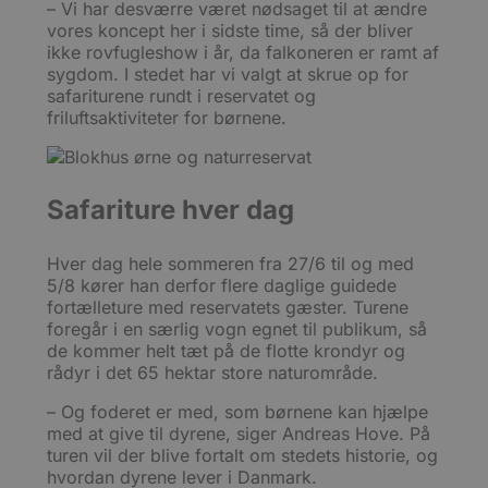
– Vi har desværre været nødsaget til at ændre
Analy
at b
vores koncept her i sidste time, så der bliver
anmo
ikke rovfugleshow i år, da falkoneren er ramt af
(hast
gasb
sygdom. I stedet har vi valgt at skrue op for
safariturene rundt i reservatet og
YSC
Session
Denn
Google LLC
friluftsaktiviteter for børnene.
indst
.youtube.com
til a
af in
VISITOR_INFO1_LIVE
5 måneder
Denn
Google LLC
4 uger
indst
.youtube.com
Safariture hver dag
for a
brug
Yout
er in
Hver dag hele sommeren fra 27/6 til og med
webs
5/8 kører han derfor flere daglige guidede
også
webs
fortælleture med reservatets gæster. Turene
bruge
foregår i en særlig vogn egnet til publikum, så
gaml
Yout
de kommer helt tæt på de flotte krondyr og
græn
rådyr i det 65 hektar store naturområde.
__Secure-YNID
.youtube.com
5 måneder
Denn
– Og foderet er med, som børnene kan hjælpe
4 uger
benyt
den 
med at give til dyrene, siger Andreas Hove. På
unik
turen vil der blive fortalt om stedets historie, og
bruge
Formå
hvordan dyrene lever i Danmark.
regis