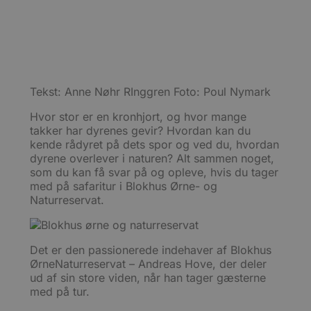
websted og 
tests
beregne bes
udru
kampagneda
funkt
webstedsan
rollo
sikre
pys_landing_page
now-
1 uge
Denne cooki
en st
coworking.com
spore den f
ople
.blokhus.dk
brugeren la
testp
besøger hj
bruge
hvilket let
Tekst: Anne Nøhr RInggren Foto: Poul Nymark
funk
og relevant
video
eller sporin
pluds
Hvor stor er en kronhjort, og hvor mange
analysefor
mens
takker har dyrenes gevir? Hvordan kan du
på si
_ga_PJR83J7HYC
.blokhus.dk
1 år 1
Denne cook
kende rådyret på dets spor og ved du, hvordan
måned
Google Analy
pbid
.blokhus.dk
5 måneder
Denn
dyrene overlever i naturen? Alt sammen noget,
fortsætte s
4 uger
til a
unik
som du kan få svar på og opleve, hvis du tager
pysTrafficSource
.blokhus.dk
1 uge
Denne cooki
sessi
med på safaritur i Blokhus Ørne- og
identificere
med 
hjemmeside
Naturreservat.
opti
med at for
rekl
brugerne 
webstedet.
_fbp
2 måneder
Brugt
Meta
4 uger
at le
Platform Inc.
Det er den passionerede indehaver af Blokhus
rekl
.blokhus.dk
såsom
ØrneNaturreservat – Andreas Hove, der deler
fra
ud af sin store viden, når han tager gæsterne
tred
med på tur.
_gat_gtag_UA_74178830_1
.blokhus.dk
59
Denn
sekunder
del 