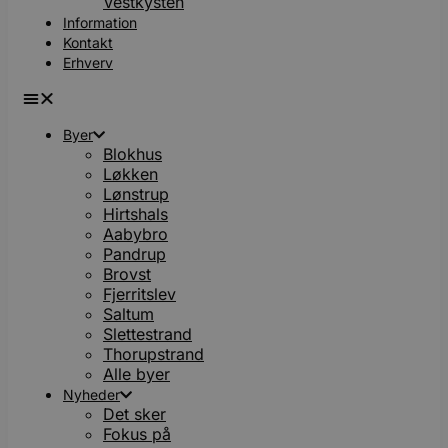
Vestkysten
Information
Kontakt
Erhverv
Byer
Blokhus
Løkken
Lønstrup
Hirtshals
Aabybro
Pandrup
Brovst
Fjerritslev
Saltum
Slettestrand
Thorupstrand
Alle byer
Nyheder
Det sker
Fokus på