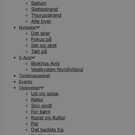
Saltum
Slettestrand
Thorupstrand
Alle byer
Nyheder
Det sker
Fokus på
Set og sket
Tæt på
E-Avis
Blokhus Avis
Vestkysten Nordjylland
Turistmagasinet
Events
Oplevelser
Ud og spise
Natur
Sov godt
For børn
Kunst og Kultur
Par
Det bedste fra