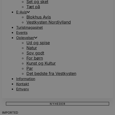
Set og sket
Tæt på
E-Avis
Blokhus Avis
Vestkysten Nordjylland
Turistmagasinet
Events
Oplevelser
Ud og spise
Natur
Sov godt
For børn
Kunst og Kultur
Par
Det bedste fra Vestkysten
Information
Kontakt
Erhverv
NYHEDER
IMPORTED