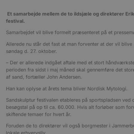
Et samarbejde mellem de to ildsjæle og direktører Eri
Udbyder
Navn
Domæne
Udby
festival.
Navn
Navn
Dom
pys_first_visit
.blokhus.
Samarbejdet vil blive formelt præsenteret på et presse
_gid
_gcl_au
Googl
.blok
Allerede nu står det fast at man forventer at der vil blive 
_ga
Googl
søndag d. 27. oktober.
__Secure-
.blok
ROLLOUT_TOKEN
– Der er allerede indgået aftale med et stort håndværkst
perioden fra sidst i maj måned skal gennemføre det stor
pbid
pys_landing_page
now-
af sand, fortæller John Andersen.
cowo
.blok
Han kan oplyse at årets tema bliver Nordisk Mytologi.
_fbp
_ga_PJR83J7HYC
.blok
Sandskulptur festivalen etableres på sportspladsen ved d
pysTrafficSource
.blok
_gat_gtag_UA_74178830_1
besøgstal på op til ca. 60.000. Hvis alt forløber som forv
skiftende temaer for hvert år.
YSC
Foruden de to direktører vil også borgmester i Jammer
lokale erhvervsliv.
VISITOR_INFO1_LIVE