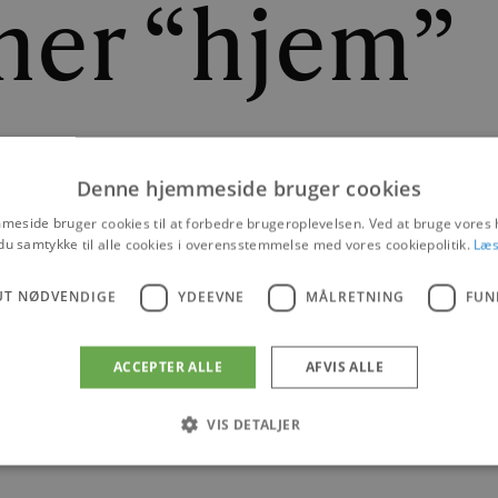
er “hjem”
k Frederiksen og John Andersen, betyder at Blokhus igen får
Denne hjemmeside bruger cookies
eside bruger cookies til at forbedre brugeroplevelsen. Ved at bruge vore
|
11. FEBRUAR 2013
du samtykke til alle cookies i overensstemmelse med vores cookiepolitik.
Læs
NYHEDER
UT NØDVENDIGE
YDEEVNE
MÅLRETNING
FUN
ACCEPTER ALLE
AFVIS ALLE
VIS DETALJER