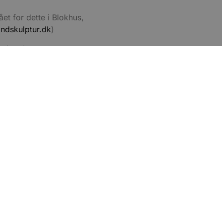
an også afgøre, om
ion af Youtube-
ået for dette i Blokhus,
ndskulptur.dk
)
t unikt, anonymiseret
s adfærd og præferencer på
, tilpasse annoncering samt
oretaget mange
cure- sikrer, at cookiens
 Sandskulptur Festival
forbindelse.
 også har særlige