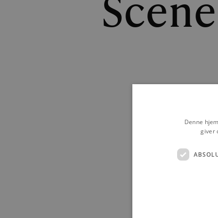
Scene
Denne hjemm
giver 
ABSOL