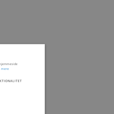
s hjemmeside
 mere
KTIONALITET