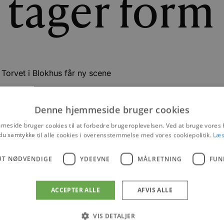
 tager form
Torvet i Blokhus får ny scene
|
3. JUNI 2013
Denne hjemmeside bruger cookies
NYHEDER
eside bruger cookies til at forbedre brugeroplevelsen. Ved at bruge vore
du samtykke til alle cookies i overensstemmelse med vores cookiepolitik.
Læs
UT NØDVENDIGE
YDEEVNE
MÅLRETNING
FUN
ACCEPTER ALLE
AFVIS ALLE
VIS DETALJER