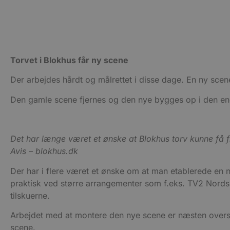
Udbyder
Navn
Torvet i Blokhus får ny scene
Domæne
Udby
Navn
Navn
Dom
pys_first_visit
.blokhus.
Der arbejdes hårdt og målrettet i disse dage. En ny scene
_gid
_gcl_au
Googl
.blok
Den gamle scene fjernes og den nye bygges op i den end
_ga
Googl
__Secure-
.blok
ROLLOUT_TOKEN
Det har længe været et ønske at Blokhus torv kunne få f
Avis – blokhus.dk
pbid
pys_landing_page
now-
cowo
Der har i flere været et ønske om at man etablerede en 
.blok
_fbp
praktisk ved større arrangementer som f.eks. TV2 Nords
_ga_PJR83J7HYC
.blok
tilskuerne.
pysTrafficSource
.blok
_gat_gtag_UA_74178830_1
Arbejdet med at montere den nye scene er næsten overståe
scene.