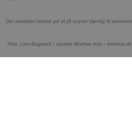
YSC
VISITOR_INFO1_LIVE
Der arbejdes hektisk på at få scenen færdig til sommere
__Secure-YNID
Foto: Lars Bisgaard / Update Blokhus Avis – blokhus.dk
Foto: Lars Bisgaard / Update Blokhus Avis – blokhus.dk
Foto: Lars Bisgaard / Update Blokhus Avis – blokhus.dk